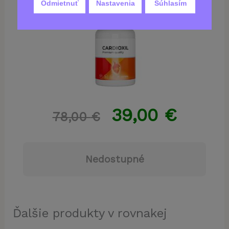
Odmietnuť
Nastavenia
Súhlasím
39,00
€
78,00
€
Nedostupné
Ďalšie produkty v rovnakej