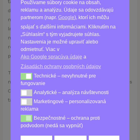
tablety denne rýchlo spoznáte pozitívne účinky na
Používame súbory cookie na obsah,
reklamu a analýzu. Údaje sa odovzdávajú
dlhodobé zdravie vášho srdca. Také veci, ako je
partnerom (napr.
Google
), ktorí ich môžu
nižší krvný tlak, lepší krvný obeh a dokonca aj
spájať s ďalšími informáciami. Kliknutím na
lepšie dýchanie. S týmto neuveriteľným zložením
„Súhlasím“ s tým vyjadrujete súhlas.
nehrozí žiadne riziko, že by minerály neboli v
Nastavenia je možné upraviť alebo
rovnováhe – len vynikajúce zdravie srdca v
odmietnuť. Viac v
priebehu času!
Ako Google spracúva údaje
a
Zásadách ochrany osobných údajov
Tak prečo strácať viac času? Prevezmite kontrolu
Technické – nevyhnutné pre
Technické – nevyhnutné pre fungovanie
nad svojím kardiovaskulárnym zdravím ešte dnes s
fungovanie
Cardioxil – revolučným výživovým doplnkom
Analytické – analýza návštevnosti
Analytické – analýza návštevnosti
talianskej výroby na prevenciu hypertenzie!
Marketingové – personalizovaná
Marketingové – personalizovaná reklama
reklama
Bezpečnostné – ochrana proti
Bezpečnostné – ochrana proti podvodom (nedá sa vy
podvodom (nedá sa vypnúť)
Kúpiť
Cardioxil