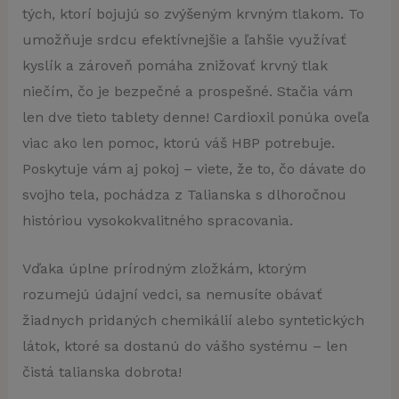
tých, ktorí bojujú so zvýšeným krvným tlakom. To
umožňuje srdcu efektívnejšie a ľahšie využívať
kyslík a zároveň pomáha znižovať krvný tlak
niečím, čo je bezpečné a prospešné. Stačia vám
len dve tieto tablety denne! Cardioxil ponúka oveľa
viac ako len pomoc, ktorú váš HBP potrebuje.
Poskytuje vám aj pokoj – viete, že to, čo dávate do
svojho tela, pochádza z Talianska s dlhoročnou
históriou vysokokvalitného spracovania.
Vďaka úplne prírodným zložkám, ktorým
rozumejú údajní vedci, sa nemusíte obávať
žiadnych pridaných chemikálií alebo syntetických
látok, ktoré sa dostanú do vášho systému – len
čistá talianska dobrota!