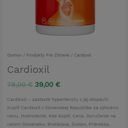
Domov
/
Produkty Pre Zdravie
/ Cardioxil
Cardioxil
Pôvodná
Aktuálna
78,00
€
39,00
€
cena
cena
Cardioxil – zastavte hypertenziu v jej stopách!
Kúpiť Cardioxil v Slovenskej Republike za výhodnú
bola:
je:
cenu. Hodnotenie. Kde kúpiť. Cena. Doručenie na
78,00 €.
39,00 €.
celom Slovensku: Bratislava, Zvolen, Prievidza,