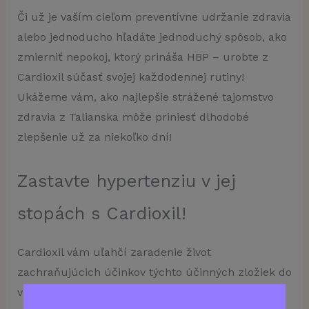
Či už je vaším cieľom preventívne udržanie zdravia
alebo jednoducho hľadáte jednoduchý spôsob, ako
zmierniť nepokoj, ktorý prináša HBP – urobte z
Cardioxil súčasť svojej každodennej rutiny!
Ukážeme vám, ako najlepšie strážené tajomstvo
zdravia z Talianska môže priniesť dlhodobé
zlepšenie už za niekoľko dní!
Zastavte hypertenziu v jej
stopách s Cardioxil!
Cardioxil vám uľahčí zaradenie život
zachraňujúcich účinkov týchto účinných zložiek do
vášho každodenného režimu. Užívaním iba jednej