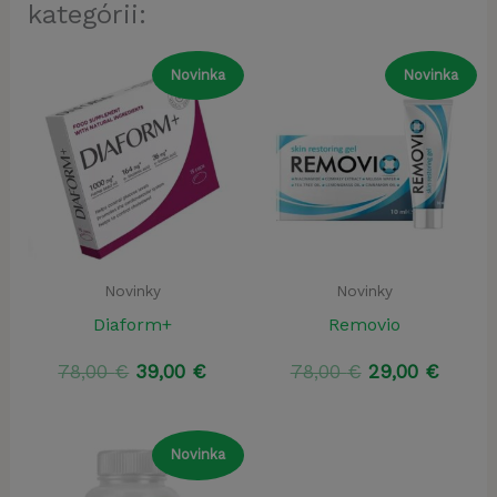
kategórii:
Novinka
Novinka
Novinky
Novinky
Diaform+
Removio
Pôvodná
Aktuálna
Pôvodná
Aktuá
78,00
€
39,00
€
78,00
€
29,00
€
cena
cena
cena
cena
bola:
je:
bola:
je:
78,00 €.
39,00 €.
78,00 €.
29,00 
Novinka