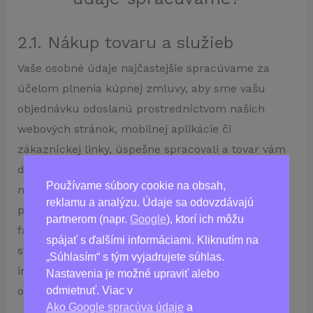
2.1. Nákup tovaru a služieb
Vaše osobné údaje najčastejšie spracúvame za
účelom plnenia kúpnej zmluvy, aby sme vašu
objednávku odoslanú prostredníctvom našich
webových stránok, mobilnej aplikácie či
zákazníckej linky, úspešne spracovali a tovar vám
doručili. E-mailová adresa a telefónne číslo slúžia
Používame súbory cookie na obsah,
na zaslanie potvrdenia objednávky, doručenia
reklamu a analýzu. Údaje sa odovzdávajú
potvrdenia o prijatí platby, zaslanie elektronickej
partnerom (napr.
Google
), ktorí ich môžu
faktúry, ďalej tiež k priebežnému informovaniu o
spájať s ďalšími informáciami. Kliknutím na
stave vašej objednávky a prípadnej ďalšej
„Súhlasím“ s tým vyjadrujete súhlas.
individuálnej komunikácii týkajúcej sa danej
Nastavenia je možné upraviť alebo
objednávky.
odmietnuť. Viac v
Ako Google spracúva údaje
a