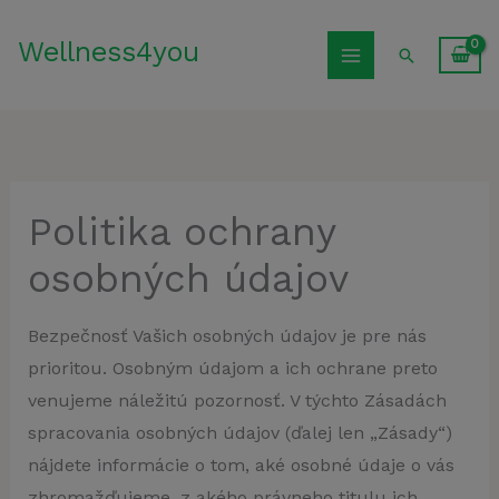
Preskočiť
Wellness4you
na
Hľadať
obsah
Politika ochrany
osobných údajov
Bezpečnosť Vašich osobných údajov je pre nás
prioritou. Osobným údajom a ich ochrane preto
venujeme náležitú pozornosť. V týchto Zásadách
spracovania osobných údajov (ďalej len „Zásady“)
nájdete informácie o tom, aké osobné údaje o vás
zhromažďujeme, z akého právneho titulu ich