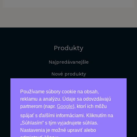
Produkty
Najpredávanejšie
Nové produkty
Najlacnejšie
Používame súbory cookie na obsah,
Produkty Pre Zdravie
reklamu a analýzu. Údaje sa odovzdávajú
partnerom (napr.
Google
), ktorí ich môžu
Produkty Pre Mužov
spájať s ďalšími informáciami. Kliknutím na
Na Chudnutie
„Súhlasím“ s tým vyjadrujete súhlas.
Nastavenia je možné upraviť alebo
Produkty Proti Starnutiu