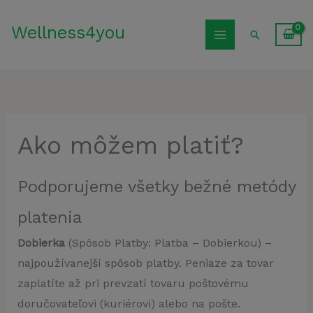
Preskočiť
Wellness4you
na
Hľadať
obsah
Ako môžem platiť?
Podporujeme všetky bežné metódy
platenia
Dobierka
(Spôsob Platby: Platba – Dobierkou) –
najpoužívanejší spôsob platby. Peniaze za tovar
zaplatíte až pri prevzatí tovaru poštovému
doručovateľovi (kuriérovi) alebo na pošte.