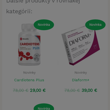
Ďalšie produkty v rovnakej
kategórii:
Novinka
Novinka
Novinky
Novinky
Cardiotens Plus
Diaform+
Pôvodná
Aktuálna
Pôvodná
Aktuá
78,00
€
29,00
€
78,00
€
39,00
€
cena
cena
cena
cena
bola:
je:
bola:
je:
78,00 €.
29,00 €.
78,00 €.
39,00 
Novinka