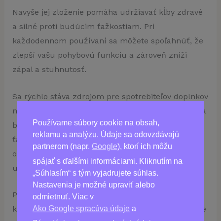
Navyše jej zloženie pomáha udržiavať kĺby zdravé
a silné proti budúcim ťažkostiam. Pri
každodennom používaní sa môžete spoľahnúť, že
zlepší vašu pohybovú funkciu a zároveň zníži
zápal a stuhnutosť.
Sa rýchlo stáva zdrojom pre spotrebiteľov doplnkov
na podporu zdravia kĺbov, ktorí hľadajú riešenie na
Používame súbory cookie na obsah,
bolesti tela! Skoncujte so svojimi kĺbovými
reklamu a analýzu. Údaje sa odovzdávajú
ťažkosťami a nechajte Motion Energy, aby bol
partnerom (napr.
Google
), ktorí ich môžu
odpoveďou. Nedovoľte, aby vám bolesti bránili
spájať s ďalšími informáciami. Kliknutím na
užívať si život, kúpte si ešte dnes!
„Súhlasím“ s tým vyjadrujete súhlas.
Nastavenia je možné upraviť alebo
Poskytuje rýchlu, prirodzenú úľavu od bolesti
odmietnuť. Viac v
Ako Google spracúva údaje
a
kĺbov! Nepríjemná a skľučujúca bolesť kĺbov môže