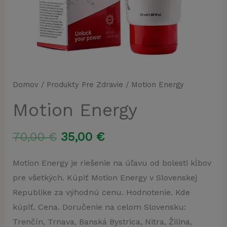
Domov
/
Produkty Pre Zdravie
/ Motion Energy
Motion Energy
Pôvodná
Aktuálna
70,00
€
35,00
€
cena
cena
Motion Energy je riešenie na úľavu od bolesti kĺbov
pre všetkých. Kúpiť Motion Energy v Slovenskej
bola:
je:
Republike za výhodnú cenu. Hodnotenie. Kde
70,00 €.
35,00 €.
kúpiť. Cena. Doručenie na celom Slovensku:
Trenčín, Trnava, Banská Bystrica, Nitra, Žilina,