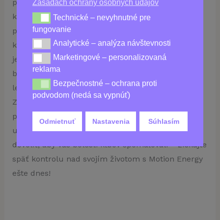
prekaziť aj tie najvzrušujúcejšie dni. Ale nemusí,
Zásadách ochrany osobných údajov
keď je tu Motion Energy. Náš špeciálne vyvinutý
Technické – nevyhnutné pre
Technické – nevyhnutné pre fungovanie
fungovanie
produkt má silu rýchlo a účinne zmierniť bolesť
Analytické – analýza návštevnosti
Analytické – analýza návštevnosti
kĺbov, aby ste mohli žiť bez pocitu, že každý krok
Marketingové – personalizovaná
Marketingové – personalizovaná reklama
je ťažký boj. Vďaka prírodným zložkám je vysoko
reklama
bezpečný a ľahko stráviteľný, takže vám zostane
Bezpečnostné – ochrana proti
Bezpečnostné – ochrana proti podvodom (nedá sa vy
len rýchla úľava od nepríjemných bolestí kĺbov.
podvodom (nedá sa vypnúť)
Zabudnite na dotieravé lekárske procedúry –
pohybová energia ponúka rovnaké účinky
Odmietnuť
Nastavenia
Súhlasím
upokojujúcim a jemným spôsobom! Prestaňte
dovoliť, aby vás bolesti kĺbov spomaľovali – získajte
späť kontrolu nad svojím životom s Motion Energy
ešte dnes!