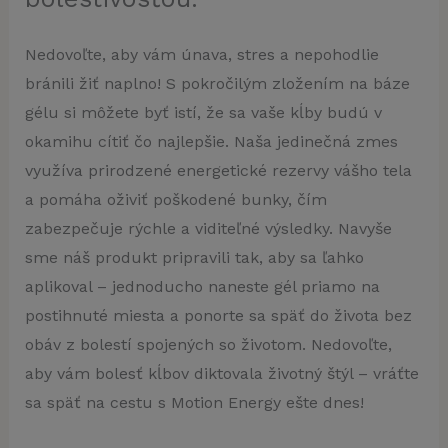
Nedovoľte, aby vám únava, stres a nepohodlie
bránili žiť naplno! S pokročilým zložením na báze
gélu si môžete byť istí, že sa vaše kĺby budú v
okamihu cítiť čo najlepšie. Naša jedinečná zmes
využíva prirodzené energetické rezervy vášho tela
a pomáha oživiť poškodené bunky, čím
zabezpečuje rýchle a viditeľné výsledky. Navyše
sme náš produkt pripravili tak, aby sa ľahko
aplikoval – jednoducho naneste gél priamo na
postihnuté miesta a ponorte sa späť do života bez
obáv z bolestí spojených so životom. Nedovoľte,
aby vám bolesť kĺbov diktovala životný štýl – vráťte
sa späť na cestu s Motion Energy ešte dnes!