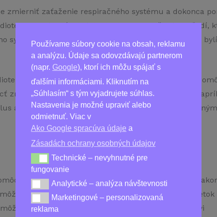
že zmierniť zaťaženie respiračného systému a dokonca pom
iotens Plus je prírodný doplnok stravy určený pre ľudí, kto
ho systému. Kapsuly obsahujú kombináciu výťažkov z bylín
Používame súbory cookie na obsah, reklamu
a analýzu. Údaje sa odovzdávajú partnerom
(napr.
Google
), ktorí ich môžu spájať s
iotens Plus obsahuje rastlinné extrakty, ktoré môžu pomôc
ďalšími informáciami. Kliknutím na
cť zmierniť príznaky vysokého krvného tlaku, ako je naprík
„Súhlasím“ s tým vyjadrujete súhlas.
Nastavenia je možné upraviť alebo
us antioxidanty, ktoré môžu pomôcť bojovať proti voľným
odmietnuť. Viac v
Ako Google spracúva údaje
a
Zásadách ochrany osobných údajov
Technické – nevyhnutné pre
Technické – nevyhnutné pre fungovanie
fungovanie
môcť zmierniť príznaky spojené s vysokým krvným tlakom
Analytické – analýza návštevnosti
Analytické – analýza návštevnosti
– môže pomôcť uvoľniť steny krvných ciev a zlepšiť prietok 
Marketingové – personalizovaná
Marketingové – personalizovaná reklama
 môže pomôcť znižovať krvný tlak a zlepšiť prietok krvi
reklama