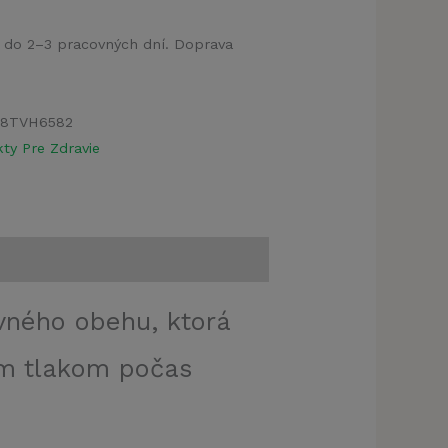
a do 2–3 pracovných dní. Doprava
88TVH6582
ty Pre Zdravie
vného obehu, ktorá
ým tlakom počas