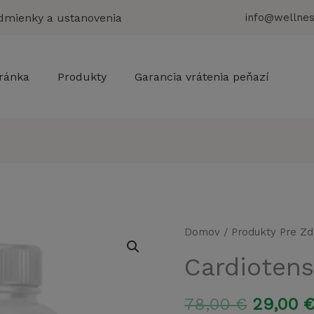
dmienky a ustanovenia
info@wellnes
ránka
Produkty
Garancia vrátenia peňazí
Domov
/
Produkty Pre Zd
Cardiotens
Pôvodn
78,00
€
29,00