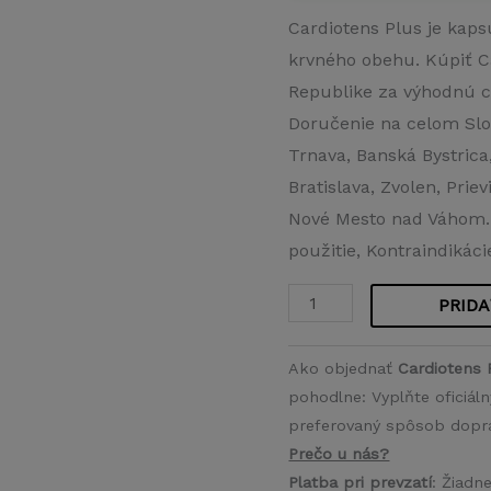
Cardiotens Plus je kaps
krvného obehu. Kúpiť C
Republike za výhodnú c
Doručenie na celom Slo
Trnava, Banská Bystrica, 
Bratislava, Zvolen, Prie
Nové Mesto nad Váhom. A
použitie, Kontraindikáci
PRIDA
množstvo
Cardiotens
Ako objednať
Cardiotens 
Plus
pohodlne: Vyplňte oficiál
preferovaný spôsob doprav
Prečo u nás?
Platba pri prevzatí
: Žiadn