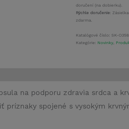
doručení (na dobierku).
Rýchle doručenie
: Zásielk
zdarma.
Katalógové číslo:
SK-O35
Kategórie:
Novinky
,
Produk
psula na podporu zdravia srdca a kr
ť príznaky spojené s vysokým krvn