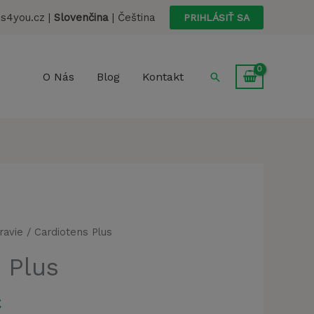
Cardiotens
bola:
je:
s4you.cz |
Slovenčina
|
Čeština
PRIHLÁSIŤ SA
Plus
78,00 €.
29,00 €.
Hľadať
O Nás
Blog
Kontakt
ravie
/ Cardiotens Plus
 Plus
á
Aktuálna
€