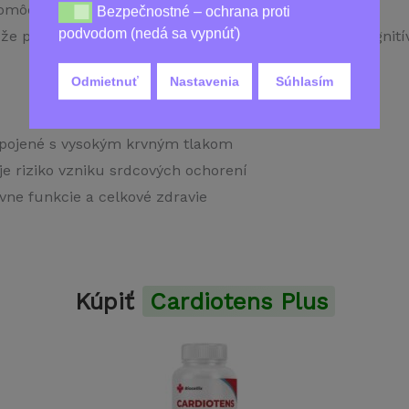
môcť zlepšiť krvný obeh a znižovať krvný tlak
Bezpečnostné – ochrana proti
Bezpečnostné – ochrana proti podvodom (nedá sa vy
podvodom (nedá sa vypnúť)
že pomôcť zlepšiť prietok krvi do mozgu a zlepšiť kognití
Odmietnuť
Nastavenia
Súhlasím
pojené s vysokým krvným tlakom
uje riziko vzniku srdcových ochorení
vne funkcie a celkové zdravie
Kúpiť
Cardiotens Plus