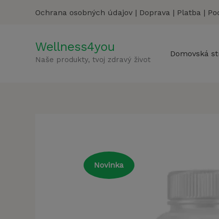
Preskočiť
Ochrana osobných údajov
|
Doprava
|
Platba
|
Po
na
obsah
Wellness4you
Domovská st
Naše produkty, tvoj zdravý život
Novinka