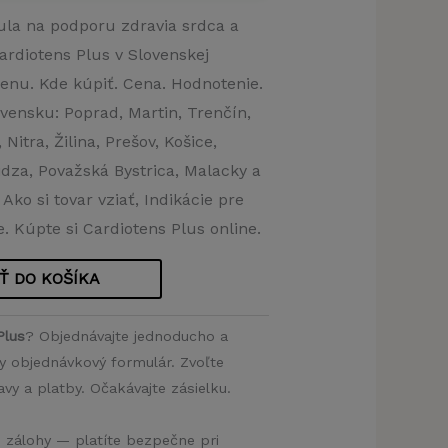
ula na podporu zdravia srdca a
ardiotens Plus v Slovenskej
enu. Kde kúpiť. Cena. Hodnotenie.
vensku: Poprad, Martin, Trenčín,
Nitra, Žilina, Prešov, Košice,
vidza, Považská Bystrica, Malacky a
ko si tovar vziať, Indikácie pre
e. Kúpte si Cardiotens Plus online.
Ť DO KOŠÍKA
Plus
? Objednávajte jednoducho a
ny objednávkový formulár. Zvoľte
y a platby. Očakávajte zásielku.
e zálohy — platíte bezpečne pri