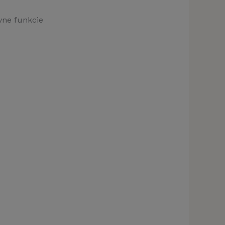
pnúť)
vne funkcie