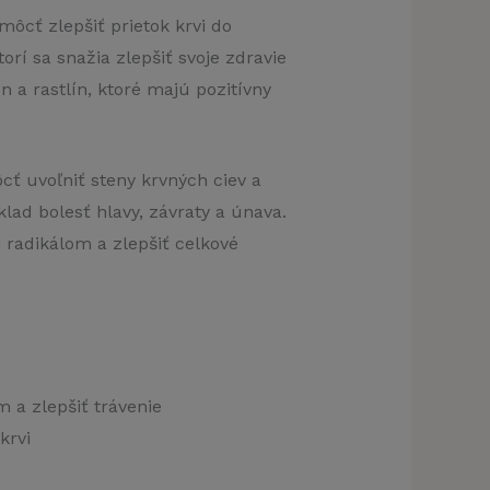
ôcť zlepšiť prietok krvi do
rí sa snažia zlepšiť svoje zdravie
 a rastlín, ktoré majú pozitívny
ť uvoľniť steny krvných ciev a
lad bolesť hlavy, závraty a únava.
 radikálom a zlepšiť celkové
 a zlepšiť trávenie
krvi