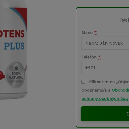
cena
bola:
Rýc
78,00 €
Meno
*
Telefón
*
Kliknutím na „Obje
oboznámil/a s
Obchod
ochrany osobných údaj