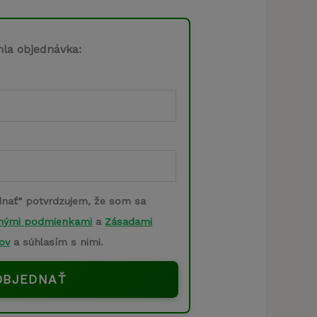
cena
je:
hla objednávka:
.
29,00 €.
dnať“ potvrdzujem, že som sa
nými podmienkami
a
Zásadami
ov
a súhlasím s nimi.
OBJEDNAŤ