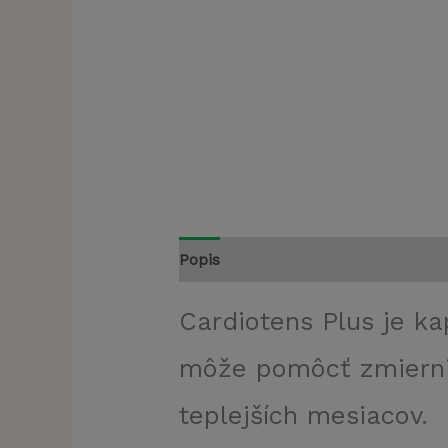
Popis
Recenzie (3)
Cardiotens Plus je ka
môže pomôcť zmierni
teplejších mesiacov.