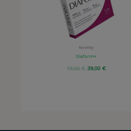
Novinky
Diaform+
Pôvodná
Aktuálna
78,00
€
39,00
€
cena
cena
bola:
je:
78,00 €.
39,00 €.