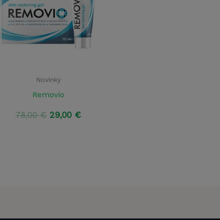
Novinky
Removio
Pôvodná
Aktuálna
78,00
€
29,00
€
cena
cena
bola:
je:
78,00 €.
29,00 €.