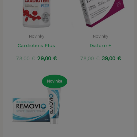
Novinky
Novinky
Cardiotens Plus
Diaform+
Pôvodná
Aktuálna
Pôvodná
Aktuá
78,00
€
29,00
€
78,00
€
39,00
€
cena
cena
cena
cena
bola:
je:
bola:
je:
78,00 €.
29,00 €.
78,00 €.
39,00 
Novinka