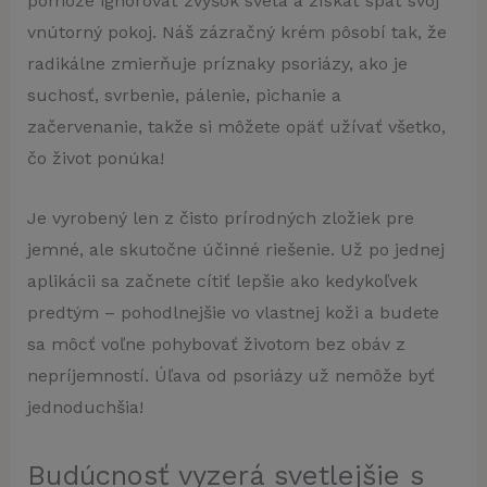
pomôže ignorovať zvyšok sveta a získať späť svoj
vnútorný pokoj. Náš zázračný krém pôsobí tak, že
radikálne zmierňuje príznaky psoriázy, ako je
suchosť, svrbenie, pálenie, pichanie a
začervenanie, takže si môžete opäť užívať všetko,
čo život ponúka!
Je vyrobený len z čisto prírodných zložiek pre
jemné, ale skutočne účinné riešenie. Už po jednej
aplikácii sa začnete cítiť lepšie ako kedykoľvek
predtým – pohodlnejšie vo vlastnej koži a budete
sa môcť voľne pohybovať životom bez obáv z
nepríjemností. Úľava od psoriázy už nemôže byť
jednoduchšia!
Budúcnosť vyzerá svetlejšie s