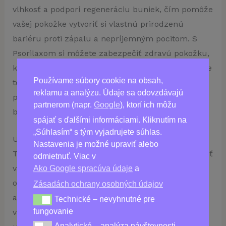
vlhkosť a podporí regeneráciu buniek, čím pomôže
vašej pokožke vytvoriť si vlastnú prirodzenú
bariéru proti zápalu a nepríjemným pocitom. S
Psorilaxom si môžete zabezpečiť zdravú pokožku,
ktorá sa bude cítiť príjemne po celý deň! Dôverujte
Používame súbory cookie na obsah,
tomuto revolučnému prípravku, ktorý vám
reklamu a analýzu. Údaje sa odovzdávajú
poskytne potrebnú ochranu teraz – aj v
partnerom (napr.
Google
), ktorí ich môžu
budúcnosti.
spájať s ďalšími informáciami. Kliknutím na
„Súhlasím“ s tým vyjadrujete súhlas.
Už nehľadajte úľavu od psoriázy – Psorilax je tu!
Nastavenia je možné upraviť alebo
Tento krém, ktorý vám zmení život, má silu zmeniť
odmietnuť. Viac v
vaše trápenie a vrátiť vám život. Nemusíte sa
Ako Google spracúva údaje
a
obávať rizika vedľajších účinkov invazívnej liečby
Zásadách ochrany osobných údajov
alebo silných liekov, pretože Psorilax je šetrný k
Technické – nevyhnutné pre
Technické – nevyhnutné pre fungovanie
fungovanie
vašej pokožke a obsahuje prírodné zložky, ktoré
Analytické – analýza návštevnosti