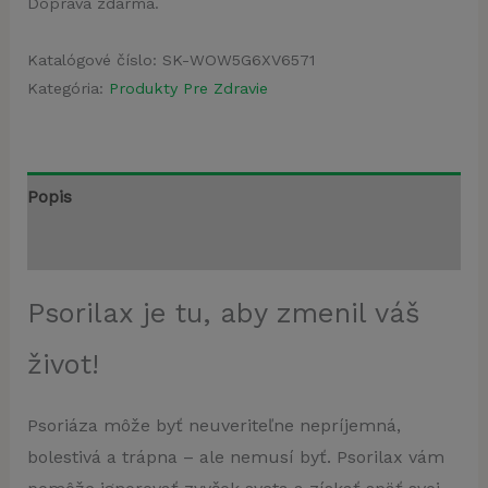
Doprava zdarma.
Katalógové číslo:
SK-WOW5G6XV6571
Kategória:
Produkty Pre Zdravie
Popis
Recenzie (4)
Psorilax je tu, aby zmenil váš
život!
Psoriáza môže byť neuveriteľne nepríjemná,
bolestivá a trápna – ale nemusí byť. Psorilax vám