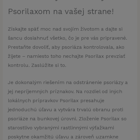
Psorilaxom na vašej strane!
Získajte späť moc nad svojím životom a dajte si
šancu dosiahnuť všetko, čo je pre vás pripravené.
Prestaňte dovoliť, aby psoriáza kontrolovala, ako
žijete – namiesto toho nechajte Psorilax prevziať
kontrolu. Zaslúžite si to.
Je dokonalým riešením na odstránenie psoriázy a
jej nepríjemných príznakov. Na rozdiel od iných
lokálnych prípravkov Psorilax presahuje
jednoduchú úľavu a vytvára trvalú obranu proti
psoriáze na bunkovej úrovni. Zloženie Psorilax so
starostlivo vybranými rastlinnými výťažkami
poskytne okamžitú úľavu a zároveň uzamkne