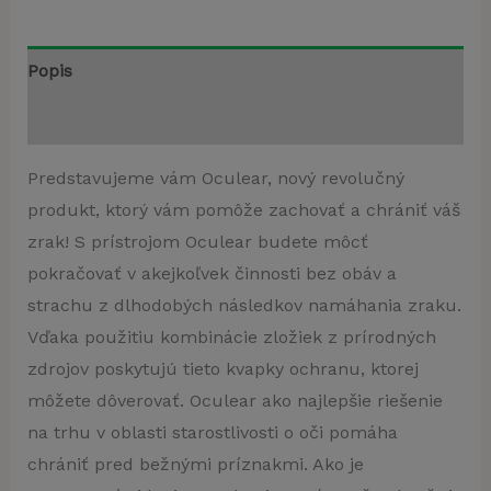
Popis
Recenzie (3)
Predstavujeme vám Oculear, nový revolučný
produkt, ktorý vám pomôže zachovať a chrániť váš
zrak! S prístrojom Oculear budete môcť
pokračovať v akejkoľvek činnosti bez obáv a
strachu z dlhodobých následkov namáhania zraku.
Vďaka použitiu kombinácie zložiek z prírodných
zdrojov poskytujú tieto kvapky ochranu, ktorej
môžete dôverovať. Oculear ako najlepšie riešenie
na trhu v oblasti starostlivosti o oči pomáha
chrániť pred bežnými príznakmi. Ako je