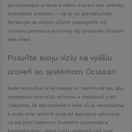
doručovaných priamo k vašim dverám bez potreby
lekárskeho predpisu – nie je nič jednoduchšie.
Neriskujte so svojimi očami: zabezpečte ich
ochranu pomocou prírodnej sily prípravku Oculear
ešte dnes!
Posuňte svoju víziu na vyššiu
úroveň so systémom Oculear!
Naše revolučné očné kvapky sú navrhnuté tak, aby
poskytovali pokročilú ochranu a zlepšovali zrak.
Chápeme, že starostlivosť o vaše oči je nevyhnutná,
a preto sme vytvorili produkt špeciálne vytvorený
na boj proti faktorom životného prostredia a
životného štýlu, ktoré môžu poškodiť náš zrak.