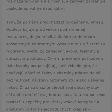
rozmazané videnie a svrbenie, a zároveň zabraňuje
poškodeniu voľnými radikálmi.
Tým, že pomáha predchádzať oxidačnému stresu,
Oculear bojuje proti vekom podmienenej
makulárnej degenerácii. A ďalším problémom
spôsobeným nadmerným vystavením UV žiareniu a
modrému svetlu zo zariadení, ako sú telefóny a
obrazovky počítačov. Okrem prevencie poškodenia
tieto kvapky podporujú aj jasné videnie tým, že
dodávajú dôležité živiny a vitamíny priamo do očí –
bez nutnosti návštevy optometristu alebo užívania
liekov! Či už sa snažíte zlepšiť svoj súčasný stav
očí alebo chrániť svoj budúci stav, Oculear sa o vás
postará. Bezpečný pre všetky vekové kategórie a
dostupný vo forme jednoduchých kvapiek –