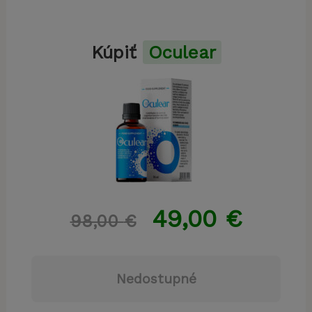
Kúpiť
Oculear
49,00
€
98,00
€
Nedostupné