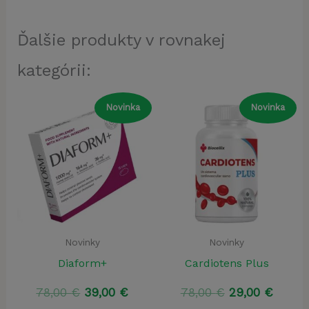
Ďalšie produkty v rovnakej
kategórii:
Novinka
Novinka
Novinky
Novinky
Diaform+
Cardiotens Plus
Pôvodná
Aktuálna
Pôvodná
Aktuá
78,00
€
39,00
€
78,00
€
29,00
€
cena
cena
cena
cena