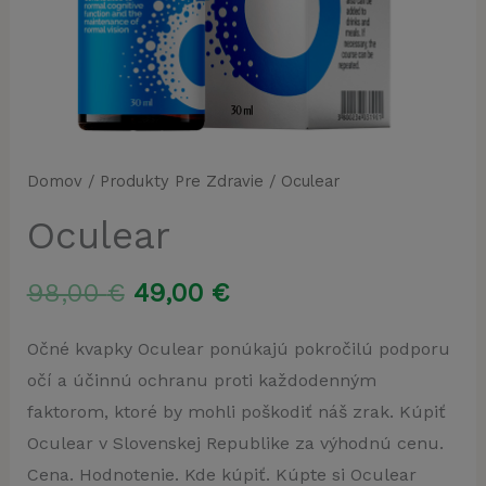
Domov
/
Produkty Pre Zdravie
/ Oculear
Oculear
Pôvodná
Aktuálna
98,00
€
49,00
€
cena
cena
Očné kvapky Oculear ponúkajú pokročilú podporu
očí a účinnú ochranu proti každodenným
bola:
je:
faktorom, ktoré by mohli poškodiť náš zrak. Kúpiť
98,00 €.
49,00 €.
Oculear v Slovenskej Republike za výhodnú cenu.
Cena. Hodnotenie. Kde kúpiť. Kúpte si Oculear