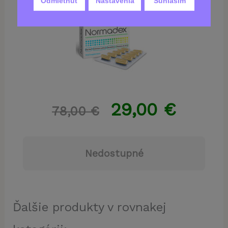
Odmietnuť
Nastavenia
Súhlasím
29,00
€
78,00
€
Nedostupné
Ďalšie produkty v rovnakej