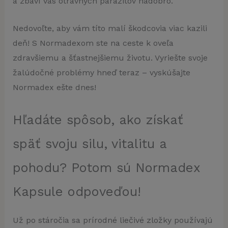
a zbaví vás otravných parazitov nadobro.
Nedovoľte, aby vám títo malí škodcovia viac kazili
deň! S Normadexom ste na ceste k oveľa
zdravšiemu a šťastnejšiemu životu. Vyriešte svoje
žalúdočné problémy hneď teraz – vyskúšajte
Normadex ešte dnes!
Hľadáte spôsob, ako získať
späť svoju silu, vitalitu a
pohodu? Potom sú Normadex
Kapsule odpoveďou!
Už po stáročia sa prírodné liečivé zložky používajú