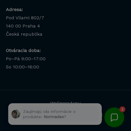
Adresa:
Pod Vilami 802/7
140 00
Praha 4
Česká republika
Otváracia doba:
Po–Pá 9:00–17:00
Lucia
So 10:00–16:00
Odborná poradkyňa · online
Wellness4you
2
Zaujímajú vás informácie o
produkte:
Normadex
?