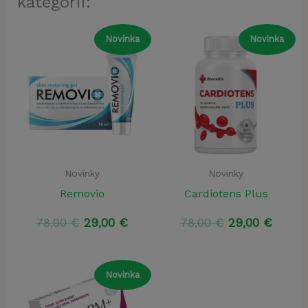
kategórii:
Novinka
Novinka
Novinky
Novinky
Removio
Cardiotens Plus
Pôvodná
Aktuálna
Pôvodná
Aktuá
78,00
€
29,00
€
78,00
€
29,00
€
cena
cena
cena
cena
bola:
je:
bola:
je:
78,00 €.
29,00 €.
78,00 €.
29,00 
Novinka