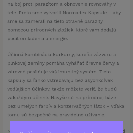
na boj proti parazitom a obnovenie rovnováhy v
tele. Preto sme vytvorili Normadex Kapsule – aby
sme sa zamerali na tieto otravné parazity
pomocou prírodných zložiek, ktoré vám dodajú
pocit omladenia a energie.
Účinná kombinácia kurkumy, koreňa zázvoru a
plnkovej zeminy pomáha vyháňať črevné červy a
zároveň posilňuje váš imunitný systém. Tieto
kapsuly sa ľahko vstrebávajú bez akýchkoľvek
vedľajších účinkov, takže môžete veriť, že budú
zakaždým účinné. Navyše sú na prírodnej báze
bez umelých farbív a konzervačných látok – vďaka
tomu sú bezpečné na pravidelné užívanie.
Normadex Kapsule sú vhodné pre dospelých a deti