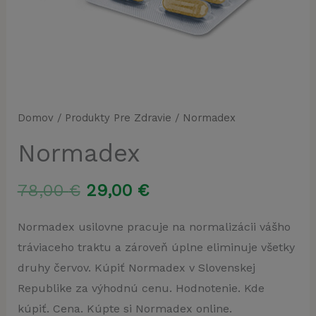
Domov
/
Produkty Pre Zdravie
/ Normadex
Normadex
Pôvodná
Aktuálna
78,00
€
29,00
€
cena
cena
Normadex usilovne pracuje na normalizácii vášho
tráviaceho traktu a zároveň úplne eliminuje všetky
bola:
je:
druhy červov. Kúpiť Normadex v Slovenskej
78,00 €.
29,00 €.
Republike za výhodnú cenu. Hodnotenie. Kde
kúpiť. Cena. Kúpte si Normadex online.