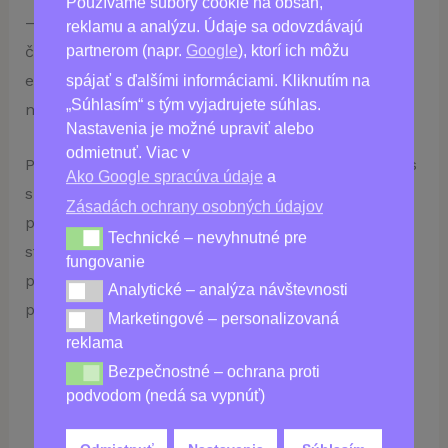
Používame súbory cookie na obsah,
– pre každého, kto chce preventívne bojovať proti
reklamu a analýzu. Údaje sa odovzdávajú
partnerom (napr.
Google
), ktorí ich môžu
črevným červom a parazitom, zvýšiť hladinu
energie, zlepšiť vzhľad svojich vlasov, pokožky a
spájať s ďalšími informáciami. Kliknutím na
„Súhlasím“ s tým vyjadrujete súhlas.
nechtov alebo posilniť zdravie tráviaceho traktu!
Nastavenia je možné upraviť alebo
odmietnuť. Viac v
Prevezmite kontrolu nad svojou vitalitou ešte dnes
Ako Google spracúva údaje
a
s Normadex Kapsulami; vašou jedinou zastávkou
Zásadách ochrany osobných údajov
pre obnovenie parity v tele! Prírodná zmes
Technické – nevyhnutné pre
Technické – nevyhnutné pre fungovanie
starodávnych prostriedkov je dokonale vyvážená
fungovanie
pre všetky vekové kategórie – prečo ju nevyskúšať
Analytické – analýza návštevnosti
Analytické – analýza návštevnosti
práve teraz!?
Marketingové – personalizovaná
Marketingové – personalizovaná reklama
reklama
Bezpečnostné – ochrana proti
Bezpečnostné – ochrana proti podvodom (nedá sa vy
podvodom (nedá sa vypnúť)
Kúpiť
Normadex