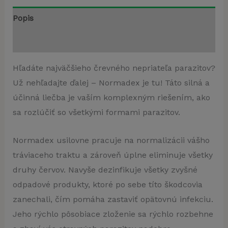
Popis
Recenzie (3)
Hľadáte najväčšieho črevného nepriateľa parazitov?
Už nehľadajte ďalej – Normadex je tu! Táto silná a
účinná liečba je vaším komplexným riešením, ako
sa rozlúčiť so všetkými formami parazitov.
Normadex usilovne pracuje na normalizácii vášho
tráviaceho traktu a zároveň úplne eliminuje všetky
druhy červov. Navyše dezinfikuje všetky zvyšné
odpadové produkty, ktoré po sebe títo škodcovia
zanechali, čím pomáha zastaviť opätovnú infekciu.
Jeho rýchlo pôsobiace zloženie sa rýchlo rozbehne