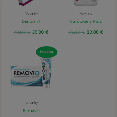
Novinky
Novinky
Diaform+
Cardiotens Plus
Pôvodná
Aktuálna
Pôvodná
Aktuá
78,00
€
39,00
€
78,00
€
29,00
€
cena
cena
cena
cena
bola:
je:
bola:
je:
78,00 €.
39,00 €.
78,00 €.
29,00 
Novinka
Novinky
Removio