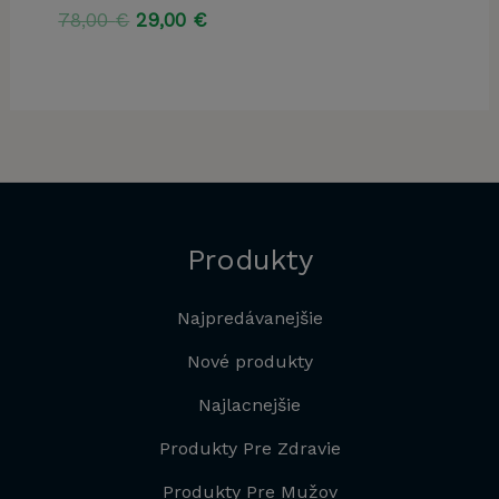
Pôvodná
Aktuálna
78,00
€
29,00
€
cena
cena
bola:
je:
78,00 €.
29,00 €.
Produkty
Najpredávanejšie
Nové produkty
Najlacnejšie
Produkty Pre Zdravie
Produkty Pre Mužov