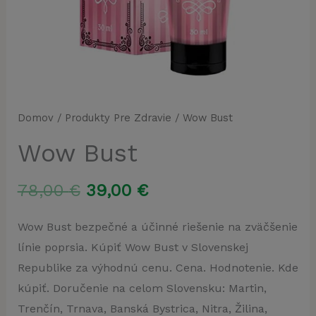
Domov
/
Produkty Pre Zdravie
/ Wow Bust
Wow Bust
Pôvodná
Aktuálna
78,00
€
39,00
€
cena
cena
Wow Bust bezpečné a účinné riešenie na zväčšenie
línie poprsia. Kúpiť Wow Bust v Slovenskej
bola:
je:
Republike za výhodnú cenu. Cena. Hodnotenie. Kde
78,00 €.
39,00 €.
kúpiť. Doručenie na celom Slovensku: Martin,
Trenčín, Trnava, Banská Bystrica, Nitra, Žilina,