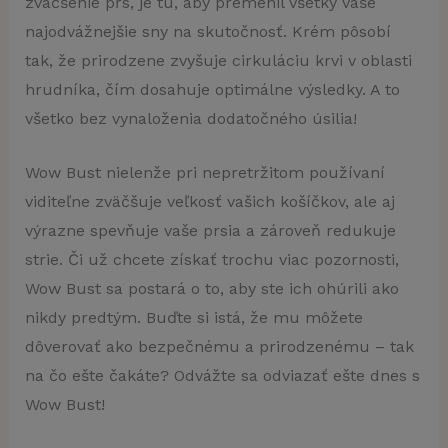
zväčšenie pŕs, je tu, aby premenil všetky vaše
najodvážnejšie sny na skutočnosť. Krém pôsobí
tak, že prirodzene zvyšuje cirkuláciu krvi v oblasti
hrudníka, čím dosahuje optimálne výsledky. A to
všetko bez vynaloženia dodatočného úsilia!
Wow Bust nielenže pri nepretržitom používaní
viditeľne zväčšuje veľkosť vašich košíčkov, ale aj
výrazne spevňuje vaše prsia a zároveň redukuje
strie. Či už chcete získať trochu viac pozornosti,
Wow Bust sa postará o to, aby ste ich ohúrili ako
nikdy predtým. Buďte si istá, že mu môžete
dôverovať ako bezpečnému a prirodzenému – tak
na čo ešte čakáte? Odvážte sa odviazať ešte dnes s
Wow Bust!