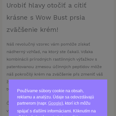
Urobiť hlavy otočiť a cítiť
krásne s Wow Bust prsia
zväčšenie krém!
Náš revolučný vzorec vám pomôže získať
nádherný vzhľad, na ktorý ste čakali. Vďaka
kombinácii prírodných rastlinných výťažkov s
patentovanou zmesou účinných peptidov môže
náš pokročilý krém na zväčšenie pŕs zmeniť váš
život tým, že vám dodá pevné, veľké a dobre
tvarované prsia.
Používame súbory cookie na obsah,
reklamu a analýzu. Údaje sa odovzdávajú
Či už chcete zväčšiť veľkosť košíčkov alebo
partnerom (napr.
Google
), ktorí ich môžu
vyhladiť ovisnutú pokožku, Wow Bust je tu, aby
spájať s ďalšími informáciami. Kliknutím na