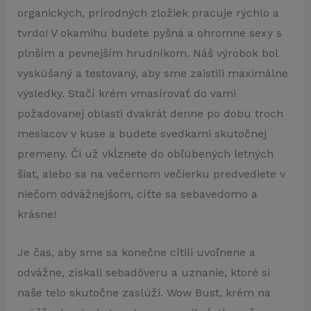
organických, prírodných zložiek pracuje rýchlo a
tvrdo! V okamihu budete pyšná a ohromne sexy s
plnším a pevnejším hrudníkom. Náš výrobok bol
vyskúšaný a testovaný, aby sme zaistili maximálne
výsledky. Stačí krém vmasírovať do vami
požadovanej oblasti dvakrát denne po dobu troch
mesiacov v kuse a budete svedkami skutočnej
premeny. Či už vkĺznete do obľúbených letných
šiat, alebo sa na večernom večierku predvediete v
niečom odvážnejšom, cíťte sa sebavedomo a
krásne!
Je čas, aby sme sa konečne cítili uvoľnene a
odvážne, získali sebadôveru a uznanie, ktoré si
naše telo skutočne zaslúži. Wow Bust, krém na