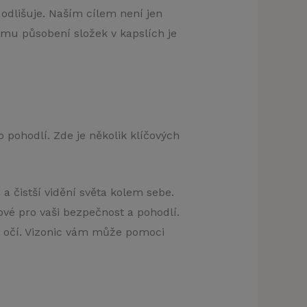
 odlišuje. Naším cílem není jen
ému působení složek v kapslích je
klamu
 pohodlí. Zde je několik klíčových
t)
a čistší vidění světa kolem sebe.
čové pro vaši bezpečnost a pohodlí.
 očí. Vizonic vám může pomoci