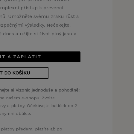
omplexní přístup k prevenci
mů. Umožněte svému zraku růst a
ezpečnými výsledky. Nečekejte,
 dnes a užijte si život plný jasu a
IT A ZAPLATIT
T DO KOŠÍKU
nejte si Vizonic jednoduše a pohodlně:
ř na našem e-shopu. Zvolte
y a platby. Očekávejte balíček do 2-
nonymní obálce.
 platby předem, platíte až po