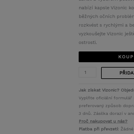
nabízí kapsle Vizonic k
běžných očních problé
rozkvést s rychlými a b
vyzkoušejte Vizonic ještě
ostrosti.
KOUP
PŘIDA
Jak získat Vizonic? Objed
Vyplňte oficiální formulá
preferovaný způsob doprav
3 dnů. Zásilka dorazí v a
Proč nakupovat u nás?
Platba při převzetí
: Žádné