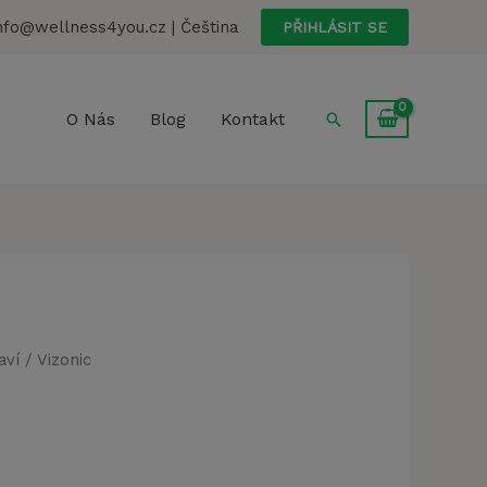
nfo@wellness4you.cz | Čeština
PŘIHLÁSIT SE
Hledat
O Nás
Blog
Kontakt
aví
/ Vizonic