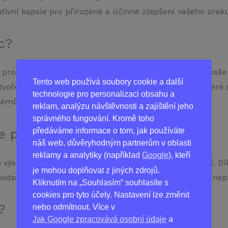
ivní kapsle pro přirozené a účinné zlepšení vašeho zraku
c?
produktem na trhu. Je to revoluční přístup k péči o vaše
Tento web používá soubory cookie a další
ytvořeny z pečlivě vybraných přírodních ingrediencí, které
technologie pro personalizaci obsahu a
lémů.
reklam, analýzu návštěvnosti a zajištění jeho
správného fungování. Kromě toho
e pomoci?
předáváme informace o tom, jak používáte
náš web, důvěryhodným partnerům v oblasti
reklamy a analytiky (například
Google
), kteří
 výsledcích, ale také o dlouhodobém zdraví vašich očí. D
je mohou doplňovat z jiných zdrojů.
odporovat obecné zdraví očí. A to vše bez rizika nebo ne
Kliknutím na „Souhlasím“ souhlasíte s
cookies pro tyto účely. Nastavení lze změnit
?
nebo odmítnout. Více v
Jak Google zpracovává osobní údaje
a