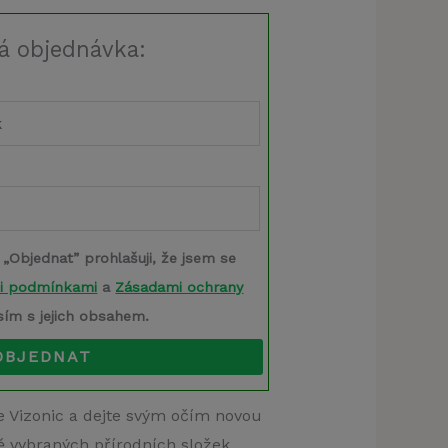
á objednávka:
 „Objednat” prohlašuji, že jsem se
i podmínkami
a
Zásadami ochrany
sím s jejich obsahem.
OBJEDNAT
e Vizonic a dejte svým očím novou
ě vybraných přírodních složek