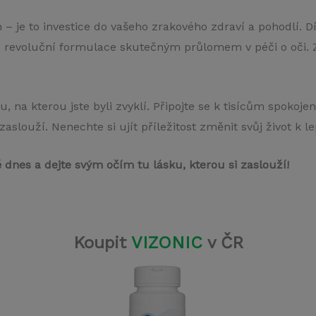
 – je to investice do vašeho zrakového zdraví a pohodlí. 
 revoluční formulace skutečným průlomem v péči o oči.
ku, na kterou jste byli zvyklí. Připojte se k tisícům spokoj
zaslouží. Nenechte si ujít příležitost změnit svůj život k l
ě dnes a dejte svým očím tu lásku, kterou si zaslouží!
Koupit
VIZONIC
v ČR