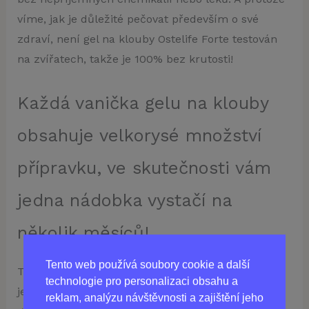
víme, jak je důležité pečovat především o své
zdraví, není gel na klouby Ostelife Forte testován
na zvířatech, takže je 100% bez krutosti!
Každá vanička gelu na klouby
obsahuje velkorysé množství
přípravku, ve skutečnosti vám
jedna nádobka vystačí na
několik měsíců!
Tento web používá soubory cookie a další
Tak proč čekat? Skoncujte s bolestivými záněty
technologie pro personalizaci obsahu a
ještě dnes a vyzkoušejte zdravější způsob života s
reklam, analýzu návštěvnosti a zajištění jeho