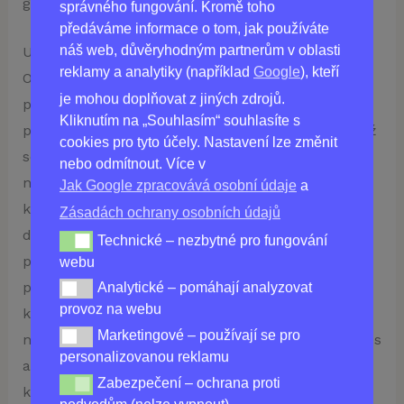
gelem na klouby Ostelife Forte!
správného fungování. Kromě toho
předáváme informace o tom, jak používáte
náš web, důvěryhodným partnerům v oblasti
Ulevte svému tělu od bolesti kloubů a kostí s
reklamy a analytiky (například
Google
), kteří
Ostelife! Tento nový revoluční produkt
je mohou doplňovat z jiných zdrojů.
prokazatelně zlepšuje kvalitu života těch, kteří se
Kliknutím na „Souhlasím“ souhlasíte s
potýkají s chronickými bolestmi kloubů, kvůli nimž
cookies pro tyto účely. Nastavení lze změnit
se i ty nejobyčejnější úkoly mohou zdát
nebo odmítnout. Více v
nesnesitelné. S Ostelife si můžete užívat úlevu,
Jak Google zpracovává osobní údaje
a
kterou přináší dlouhodobá přírodní péče. Navíc
Zásadách ochrany osobních údajů
díky snadné aplikaci všude tam, kde ji nejvíce
Technické – nezbytné pro fungování
Technické – nezbytné pro fungování webu
potřebujete, nemusíte již déle odkládat svou
webu
pohodu. Připravte se na spolehlivou úlevu, na
Analytické – pomáhají analyzovat
Analytické – pomáhají analyzovat provoz na webu
provoz na webu
kterou se můžete spolehnout – a to vše za
Marketingové – používají se pro
Marketingové – používají se pro personalizovanou re
neuvěřitelnou cenu. Vyzkoušejte Ostelife ještě dnes
personalizovanou reklamu
a získejte rychlou a trvalou úlevu od bolesti
Zabezpečení – ochrana proti
Zabezpečení – ochrana proti podvodům (nelze vypnou
kloubů a kostí!