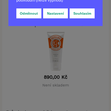
podvodům (nelze vypnout)
Odmítnout
Nastavení
Souhlasím
Koupit
OSTELIFE
v ČR
890,00
Kč
Není skladem