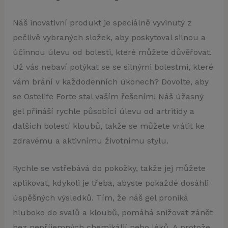
Náš inovativní produkt je speciálně vyvinutý z
pečlivě vybraných složek, aby poskytoval silnou a
účinnou úlevu od bolesti, které můžete důvěřovat.
Už vás nebaví potýkat se se silnými bolestmi, které
vám brání v každodenních úkonech? Dovolte, aby
se Ostelife Forte stal vaším řešením! Náš úžasný
gel přináší rychle působící úlevu od artritidy a
dalších bolestí kloubů, takže se můžete vrátit ke
zdravému a aktivnímu životnímu stylu.
Rychle se vstřebává do pokožky, takže jej můžete
aplikovat, kdykoli je třeba, abyste pokaždé dosáhli
úspěšných výsledků. Tím, že náš gel proniká
hluboko do svalů a kloubů, pomáhá snižovat zánět
bez nepříjemných chemikálií nebo léků. A protože