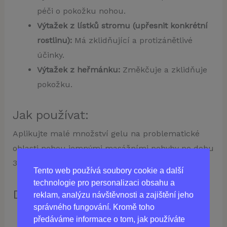
péči o pokožku nohou.
Výtažek z lístků stromu (upřesnit konkrétní
rostlinu):
Má zklidňující a protizánětlivé
účinky.
Výtažek z heřmánku:
Změkčuje a zklidňuje
pokožku.
Jak používat:
Aplikujte malé množství gelu na problematické
oblasti nohou jemnými masážními pohyby po dobu
3–5 minut. Používejte 2-3krát denně.
Tento web používá soubory cookie a další
technologie pro personalizaci obsahu a
Další informace:
reklam, analýzu návštěvnosti a zajištění jeho
správného fungování. Kromě toho
Forma:
Gel
předáváme informace o tom, jak používáte