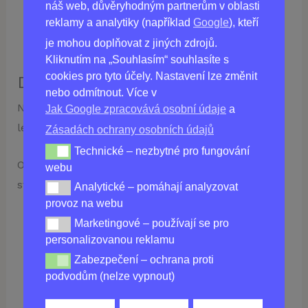
Objem:
30 ml
náš web, důvěryhodným partnerům v oblasti
Podmínky skladování:
Uchovávejte na
reklamy a analytiky (například
Google
), kteří
suchém a chladném místě.
je mohou doplňovat z jiných zdrojů.
Kliknutím na „Souhlasím“ souhlasíte s
cookies pro tyto účely. Nastavení lze změnit
Důležité upozornění:
nebo odmítnout. Více v
NeoVeris gel je kosmetický přípravek. Nejedná se o
Jak Google zpracovává osobní údaje
a
léčivý přípravek.
Zásadách ochrany osobních údajů
Technické – nezbytné pro fungování
Technické – nezbytné pro fungování webu
Objednejte si NeoVeris gel ještě dnes a dopřejte
webu
svým nohám potřebnou péči!
Analytické – pomáhají analyzovat
Analytické – pomáhají analyzovat provoz na webu
provoz na webu
Marketingové – používají se pro
Marketingové – používají se pro personalizovanou re
personalizovanou reklamu
Koupit
NEOVERIS GEL 30 ML
v
Zabezpečení – ochrana proti
Zabezpečení – ochrana proti podvodům (nelze vypnou
podvodům (nelze vypnout)
ČR