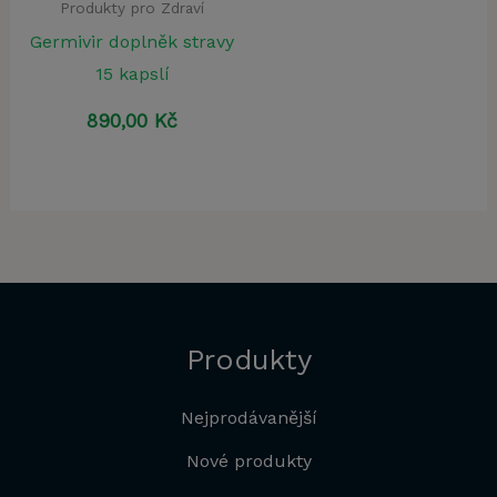
Produkty pro Zdraví
Germivir doplněk stravy
15 kapslí
890,00
Kč
Produkty
Nejprodávanější
Nové produkty