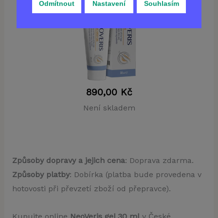
Odmítnout
Nastavení
Souhlasím
890,00
Kč
Není skladem
Způsoby dopravy a jejich cena
: Doprava zdarma.
Způsoby platby
: Dobírka (platba bude provedena v
hotovosti při převzetí zboží od přepravce).
Kupujte online
NeoVeris gel 30 ml
v České