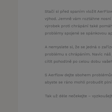
Stačí si před spaním vložit AerFl
výhod. Jemně vám roztáhne nosní 
výrobek proti chrápání také pomáh
problémy spojené se spánkovou a
A nemyslete si, že se jedná o zaří
problému s chrápáním. Navíc náš 
cítit pohodlně po celou dobu vaše
S Aerflow dejte sbohem problémům
abyste se ráno mohli probudit plní 
Tak už déle nečekejte – vyzkoušejt