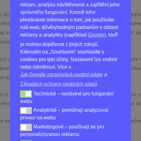
reklam, analýzu návštěvnosti a zajištění jeho
správného fungování. Kromě toho
ow do nosu a budete moci klidně spát celou noc. Jeho jed
předáváme informace o tom, jak používáte
dírky a rozšíří průchod vzduchu, takže se vám bude běh
náš web, důvěryhodným partnerům v oblasti
á omezit dýchání ústy, silné vibrace v krku a překrvení 
reklamy a analytiky (například
Google
), kteří
pnoe.
je mohou doplňovat z jiných zdrojů.
Kliknutím na „Souhlasím“ souhlasíte s
zení pouze pro silné chrápaly; je vhodné pro každého, kdo
cookies pro tyto účely. Nastavení lze změnit
nebo odmítnout. Více v
jednoduchý, ale ergonomický design pamatuje na nepohod
Jak Google zpracovává osobní údaje
a
ho spánku bez chrápání!
Zásadách ochrany osobních údajů
Technické – nezbytné pro fungování
 s chrápáním – a ospalým ránům! Získejte každou noc o
Technické – nezbytné pro fungování webu
webu
energie a připraveni na další den. Znovu objevte klidné no
Analytické – pomáhají analyzovat
Analytické – pomáhají analyzovat provoz na webu
provoz na webu
e Aerflow ještě dnes a získejte lepší spánek už dnes večer
Marketingové – používají se pro
Marketingové – používají se pro personalizovanou re
personalizovanou reklamu