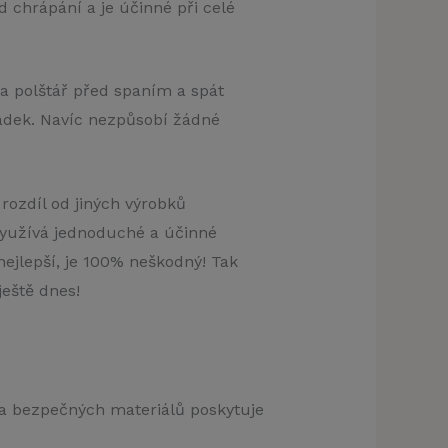
 chrápání a je účinné při celé
na polštář před spaním a spát
řádek. Navíc nezpůsobí žádné
rozdíl od jiných výrobků
využívá jednoduché a účinné
nejlepší, je 100% neškodný! Tak
ještě dnes!
 a bezpečných materiálů poskytuje