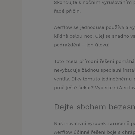
Skoncujte s nočním vyrušováním po
řadě příčin.
Aerflow se jednoduše používá a výs
klidně celou noc. Olej se snadno 
podráždění – jen úlevu!
Toto zcela přírodní řešení pomáhá 
nevyžaduje žádnou speciální inst
ventily. Díky tomuto jedinečnému p
proč ještě čekat? Vyberte si Aerfl
Dejte sbohem bezesn
Náš inovativní výrobek zaručeně p
Aerflow účinné řešení boje s chráp