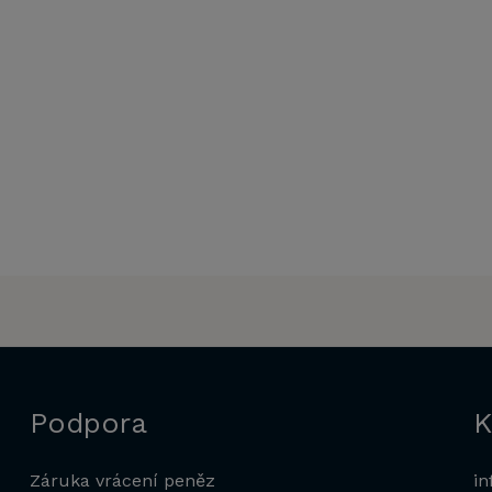
Podpora
K
Záruka vrácení peněz
in