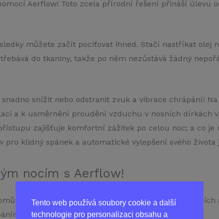
mocí Aerflow! Toto zcela přírodní řešení přináší úlevu od
ledky můžete začít pociťovat ihned. Stačí nastříkat olej 
vstřebává do tkaniny, takže po něm nezůstává žádný nepo
snadno snížit nebo odstranit zvuk a vibrace chrápání! Na 
alaci a k usměrnění proudění vzduchu v nosních dírkách 
řístupu zajišťuje komfortní zážitek po celou noc; a co je 
ow pro klidný spánek a automatické vylepšení svého života 
ým nocím s Aerflow!
omůže těm, kteří trpí chrápáním. Díky použití přírodních
Tento web používá soubory cookie a další
áním, aniž by bylo nutné provádět invazivní zákroky.
technologie pro personalizaci obsahu a