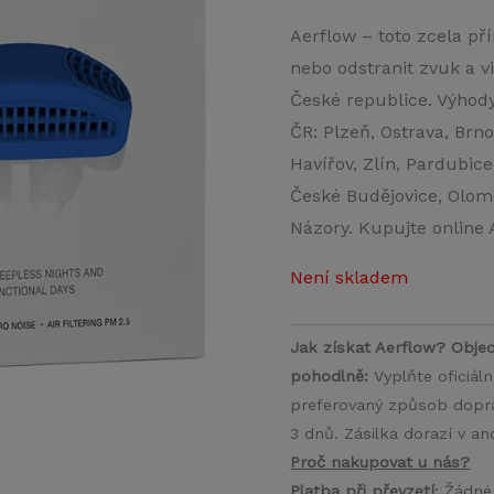
Aerflow – toto zcela př
nebo odstranit zvuk a v
České republice. Výhody
ČR: Plzeň, Ostrava, Brn
Havířov, Zlín, Pardubic
České Budějovice, Olomo
Názory. Kupujte online 
Není skladem
Jak získat Aerflow? Objed
pohodlně:
Vyplňte oficiál
preferovaný způsob doprav
3 dnů. Zásilka dorazí v a
Proč nakupovat u nás?
Platba při převzetí
: Žádné