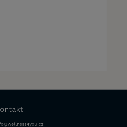
ontakt
fo@wellness4you.cz