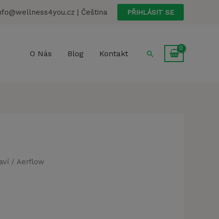
nfo@wellness4you.cz | Čeština
PŘIHLÁSIT SE
Hledat
O Nás
Blog
Kontakt
aví
/ Aerflow