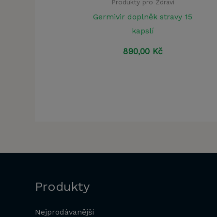
Produkty pro Zdraví
Germivir doplněk stravy 15
kapslí
890,00
Kč
Produkty
Nejprodávanější