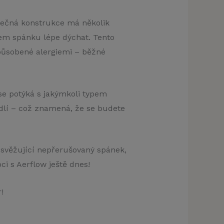
inečná konstrukce má několik
em spánku lépe dýchat. Tento
způsobené alergiemi – běžné
 se potýká s jakýmkoli typem
lí – což znamená, že se budete
svěžující nepřerušovaný spánek,
ci s Aerflow ještě dnes!
!
klamu