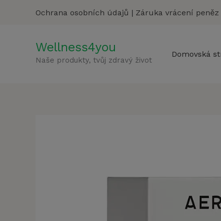
Přeskočit
Ochrana osobních údajů
|
Záruka vrácení peněz
na
obsah
Wellness4you
Domovská st
Naše produkty, tvůj zdravý život