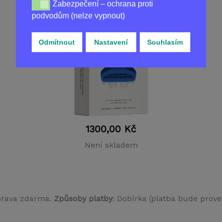
Zabezpečení – ochrana proti
Zabezpečení – ochrana proti podvodům (nelze vypnou
podvodům (nelze vypnout)
Koupit
AERFLOW
v ČR
Odmítnout
Nastavení
Souhlasím
1300,00
Kč
Není skladem
prava zdarma.
Způsoby platby
: Dobírka (platba bude prove