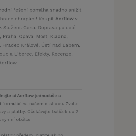
írodní řešení pomáhá snadno snížit
ibrace chrápání! Koupit
Aerflow
v
. Složení. Cena. Doprava po celé
o, Praha, Opava, Most, Kladno,
e, Hradec Králové, Ústí nad Labem,
uc a Liberec. Efekty, Recenze,
Aerflow.
nejte si Aerflow jednoduše a
ní formulář na našem e-shopu. Zvolte
y a platby. Očekávejte balíček do 2-
nonymní obálce.
 platby předem, platíte až po