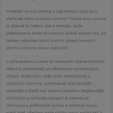
Potýkáte se s problémy s pigmentací, jako jsou
stařecké nebo sluneční skvrny? Pokud ano, Lumos
je přesně to řešení, které hledáte. Naše
patentovaná směs přírodních složek působí tak, že
během několika týdnů zmírní výskyt tmavých
skvrn a vyrovná barvu vaší pleti.
S přípravkem Lumos se nemusíte obávat drsných
bělicích prostředků ani škodlivých syntetických
přísad. Místo toho naše silné antioxidanty a
vyživující vitamíny zanechávají pleť jasnější,
zdravější a čistší než kdykoli předtím. Nejšetrnější
exfoliační prostředky bezpečně odstraňují
stárnoucí a poškozené buňky a odhalují novou
svěží pleť. Všechny naše složky navíc pocházejí z