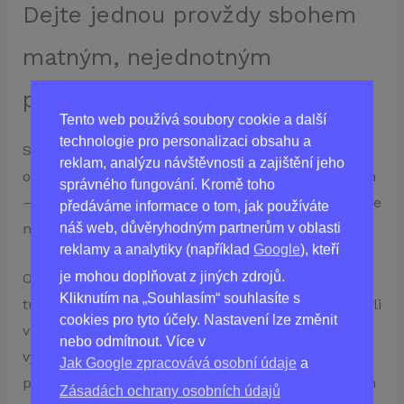
Dejte jednou provždy sbohem
matným, nejednotným
pigmentovým skvrnám!
Tento web používá soubory cookie a další
technologie pro personalizaci obsahu a
S depigmentačním krémem Lumos nemusí být
reklam, analýzu návštěvnosti a zajištění jeho
obnovení rovnoměrné pigmentace dlouhým bojem
správného fungování. Kromě toho
– naše složení působí rychle a předvídatelně, takže
předáváme informace o tom, jak používáte
náš web, důvěryhodným partnerům v oblasti
můžete sebevědomě slavit krásnou pleť!
reklamy a analytiky (například
Google
), kteří
je mohou doplňovat z jiných zdrojů.
Odhalte krásnou pleť s přístrojem Lumos! Jsme
Kliknutím na „Souhlasím“ souhlasíte s
tu, abychom revolučně změnili vaši pleť a umožnili
cookies pro tyto účely. Nastavení lze změnit
vám dosáhnout přirozeného lesku. Naše výrobky
nebo odmítnout. Více v
využívají ty nejlepší kosmetické produkty bez
Jak Google zpracovává osobní údaje
a
parabenů, silikonů, minerálních olejů, syntetických
Zásadách ochrany osobních údajů