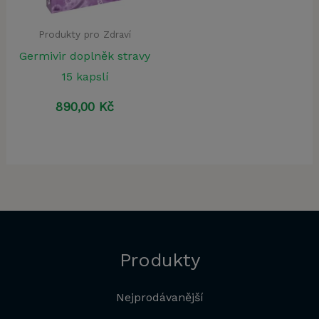
Produkty pro Zdraví
Germivir doplněk stravy
15 kapslí
890,00
Kč
Produkty
Nejprodávanější