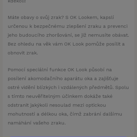
kdekoli!
Máte obavy o svůj zrak? S OK Lookem, kapslí
určenou k bezpečnému zlepšení zraku a prevenci
jeho budoucího zhoršování, se již nemusíte obávat.
Bez ohledu na věk vám OK Look pomůže posílit a
obnovit zrak.
Pomocí speciální funkce OK Look působí na
posílení akomodačního aparátu oka a zajišťuje
ostré vidění blízkých i vzdálených předmětů. Spolu
s tímto neuvěřitelným účinkem dokáže také
odstranit jakýkoli nesoulad mezi optickou
mohutností a délkou oka, čímž zabrání dalšímu
namáhání vašeho zraku.