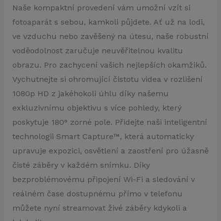
Naše kompaktní provedení vám umožní vzít si
fotoaparát s sebou, kamkoli půjdete. Ať už na lodi,
ve vzduchu nebo zavěšený na útesu, naše robustní
voděodolnost zaručuje neuvěřitelnou kvalitu
obrazu. Pro zachycení vašich nejlepších okamžiků.
Vychutnejte si ohromující čistotu videa v rozlišení
1080p HD z jakéhokoli úhlu díky našemu
exkluzivnímu objektivu s více pohledy, který
poskytuje 180° zorné pole. Přidejte naši inteligentní
technologii Smart Capture™, která automaticky
upravuje expozici, osvětlení a zaostření pro úžasně
čisté záběry v každém snímku. Díky
bezproblémovému připojení Wi-Fi a sledování v
reálném čase dostupnému přímo v telefonu
můžete nyní streamovat živé záběry kdykoli a