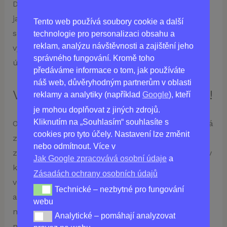
Díky zcela bezpečnému složení, které je bez
jakýchkoli vedlejších účinků, se jistě budete moci
Tento web používá soubory cookie a další
spolehnout na OK Look jako na spolehlivý zdroj
technologie pro personalizaci obsahu a
reklam, analýzu návštěvnosti a zajištění jeho
vynikajícího zdraví zraku. Chraňte se tímto
správného fungování. Kromě toho
úžasným produktem ještě dnes!
předáváme informace o tom, jak používáte
náš web, důvěryhodným partnerům v oblasti
Vítejte v budoucnosti oční péče!
reklamy a analytiky (například
Google
), kteří
je mohou doplňovat z jiných zdrojů.
Kliknutím na „Souhlasím“ souhlasíte s
OK Look je nový převratný doplněk stravy, který má
cookies pro tyto účely. Nastavení lze změnit
zlepšit váš zrak a zabránit jeho dalšímu
nebo odmítnout. Více v
zhoršování. Tento převratný výrobek lze používat v
Jak Google zpracovává osobní údaje
a
každém věku a je bez jakýchkoli nebezpečných
Zásadách ochrany osobních údajů
vedlejších účinků. Funguje tak, že posiluje
Technické – nezbytné pro fungování
Technické – nezbytné pro fungování webu
akomodační aparát, zlepšuje adaptaci vašeho oka
webu
na různé světelné podmínky a odstraňuje jakýkoli
Analytické – pomáhají analyzovat
Analytické – pomáhají analyzovat provoz na webu
nesoulad mezi optickou mohutností vašeho oka a