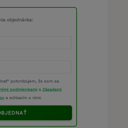
cena
je:
hla objednávka:
.
39,00 €.
dnať“ potvrdzujem, že som sa
nými podmienkami
a
Zásadami
ov
a súhlasím s nimi.
OBJEDNAŤ