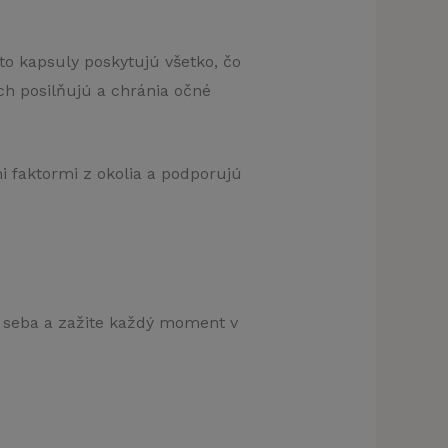
to kapsuly poskytujú všetko, čo
pnúť)
ch posilňujú a chránia očné
i faktormi z okolia a podporujú
lo seba a zažite každý moment v