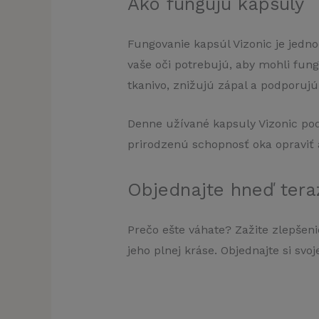
Ako fungujú kapsuly
Fungovanie kapsúl Vizonic je jedn
vaše oči potrebujú, aby mohli fung
tkanivo, znižujú zápal a podporujú 
Denne užívané kapsuly Vizonic pod
prirodzenú schopnosť oka opraviť a
Objednajte hneď tera
Prečo ešte váhate? Zažite zlepšeni
jeho plnej kráse. Objednajte si svo