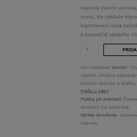
Kapsuly Vizonic ponúka
zraku. Na základe staro
ingrediencií riešia bež
a bezpečné výsledky. Ob
PRIDA
množstvo
Vizonic
Ako objednať
Vizonic
? Ob
Vyplňte oficiálny objedná
spôsob dopravy a platby. 
Prečo u nás?
Platba pri prevzatí
: Žiadn
doručení (na dobierku).
Rýchle doručenie
: Zásielk
zdarma.