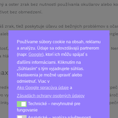
asný a oster zrak bez nutnosti používania okuliarov alebo 
život bez obmedzení.
Váš zrak, tiež poskytuje úľavu od bežných problémov s oča
alebo Vám spôsobili nepríjemné svrbenie a pálenie alergi
Používame súbory cookie na obsah, reklamu
osť, s akou kapsuly tento produkt prinášajú výsledky. Ne
a analýzu. Údaje sa odovzdávajú partnerom
(napr.
Google
), ktorí ich môžu spájať s
a hlásia viditeľné výsledky už po niekoľkých dňoch!
ďalšími informáciami. Kliknutím na
„Súhlasím“ s tým vyjadrujete súhlas.
maximálnu efektívnosť
Nastavenia je možné upraviť alebo
odmietnuť. Viac v
rediencie často dosahujú vyššiu účinnosť a väčšiu bezpečn
Ako Google spracúva údaje
a
vo vybrané prírodné zložky, ktoré ľudia používali po stár
Zásadách ochrany osobných údajov
inky, pretože kapsuly Vizonic sú 100% prírodné a bezpečn
Technické – nevyhnutné pre
Technické – nevyhnutné pre fungovanie
fungovanie
Analytické – analýza návštevnosti