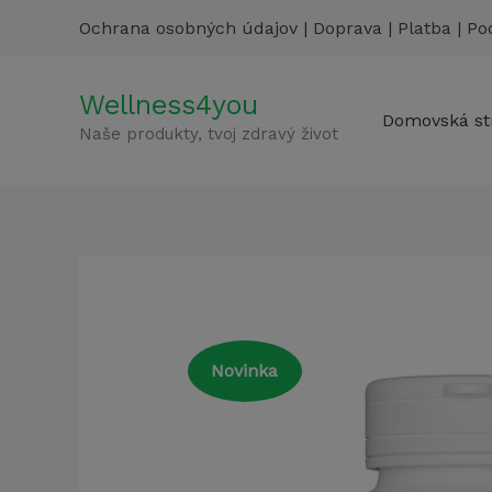
Preskočiť
Ochrana osobných údajov
|
Doprava
|
Platba
|
Po
na
obsah
Wellness4you
Domovská st
Naše produkty, tvoj zdravý život
Novinka