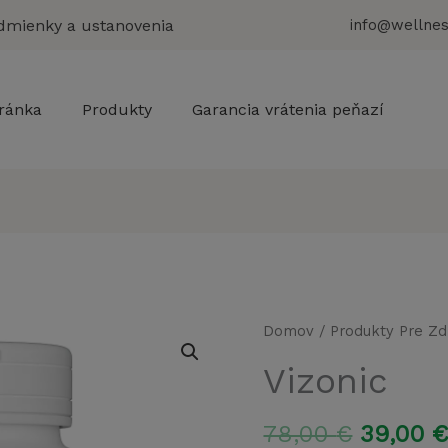
dmienky a ustanovenia
info@wellnes
ránka
Produkty
Garancia vrátenia peňazí
Domov
/
Produkty Pre Zd
Vizonic
Pôvodn
78,00
€
39,00