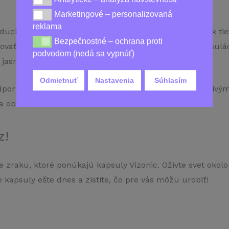
Analytické – analýza návštevnosti
Marketingové – personalizovaná
Marketingové – personalizovaná reklama
reklama
oduché. Vďaka unikátnemu zloženiu prírodných zložiek tie
Bezpečnostné – ochrana proti
Bezpečnostné – ochrana proti podvodom (nedá sa vy
ovať na vrchole svojich možností. Zložky v týchto kapsulá
podvodom (nedá sa vypnúť)
jasný, ostřý zrak.
Odmietnuť
Nastavenia
Súhlasím
porujú celkové zdravie vašich očí, chránia pred škodlivým
 obnoviť sa.
z!
e zraku, ktoré ponúkajú kapsuly Vizonic. Oživte svet oko
je kapsuly ešte dnes a zistite, čo pre vás môžu urobiť!