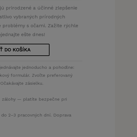
jú prirodzené a účinné zlepšenie
stlivo vybraných prírodných
né problémy s očami. Zažite rýchle
jednajte ešte dnes!
Ť DO KOŠÍKA
jednávajte jednoducho a pohodlne:
vkový formulár. Zvoľte preferovaný
Očakávajte zásielku.
e zálohy — platíte bezpečne pri
a do 2–3 pracovných dní. Doprava