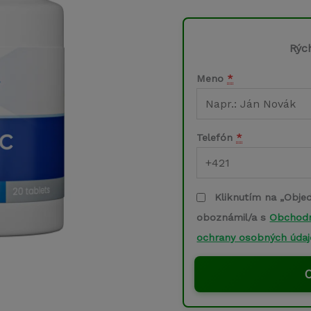
cena
bola:
Rýc
78,00 €
Meno
*
Telefón
*
Kliknutím na „Obje
oboznámil/a s
Obchod
ochrany osobných údaj