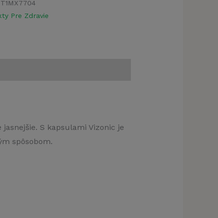
9T1MX7704
ty Pre Zdravie
 jasnejšie. S kapsulami Vizonic je
ným spôsobom.