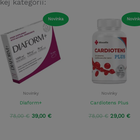
kej kategórii:
Novinka
Novink
Novinky
Novinky
Diaform+
Cardiotens Plus
Pôvodná
Aktuálna
Pôvodná
Akt
78,00
€
39,00
€
78,00
€
29,00
€
cena
cena
cena
cen
bola:
je:
bola:
je:
78,00 €.
39,00 €.
78,00 €.
29,