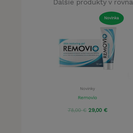
Ďalšie produkty v rovna
Novinka
Novinky
Removio
Pôvodná
Aktuálna
78,00
€
29,00
€
cena
cena
bola:
je:
78,00 €.
29,00 €.