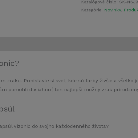
Katalógové číslo:
SK-N6J
Kategórie:
Novinky
,
Produk
onic?
 zraku. Predstavte si svet, kde sú farby živšie a všetko je
Vám pomohli dosiahnuť ten najlepší možný zrak prirodze
psúl
kapsúl Vizonic do svojho každodenného života?