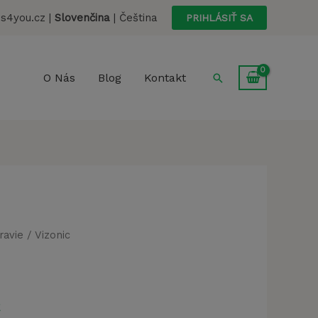
Vizonic
bola:
je:
s4you.cz |
Slovenčina
|
Čeština
PRIHLÁSIŤ SA
78,00 €.
39,00 €.
Hľadať
O Nás
Blog
Kontakt
ravie
/ Vizonic
á
Aktuálna
€