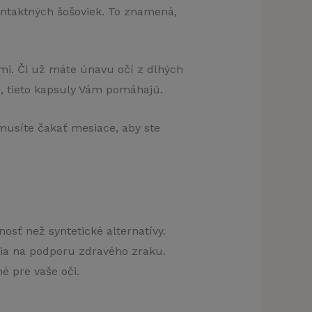
kontaktných šošoviek. To znamená,
mi. Či už máte únavu očí z dlhých
e, tieto kapsuly Vám pomáhajú.
musíte čakať mesiace, aby ste
osť než syntetické alternatívy.
očia na podporu zdravého zraku.
é pre vaše oči.