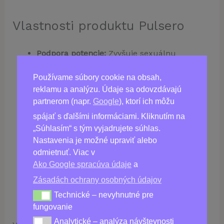
Vlastnosti produktu Pulsero
Podpora potencie:
Zvyšuje sexuálnu
výkonnosť a vitalitu.
Používame súbory cookie na obsah,
Zlepšenie krvného obehu:
Podporuje zdravý
reklamu a analýzu. Údaje sa odovzdávajú
krvný obeh, ktorý je kľúčový pre udržanie
partnerom (napr.
Google
), ktorí ich môžu
potencie.
spájať s ďalšími informáciami. Kliknutím na
Prírodné zloženie:
Obsahuje prírodné
„Súhlasím“ s tým vyjadrujete súhlas.
ingrediencie, ktoré podporujú celkové
Nastavenia je možné upraviť alebo
odmietnuť. Viac v
zdravie a vitalitu.
Ako Google spracúva údaje
a
Jednoduché použitie:
Každá kapsula je
Zásadách ochrany osobných údajov
navrhnutá pre maximálny účinok a ľahké
Technické – nevyhnutné pre
Technické – nevyhnutné pre fungovanie
dávkovanie.
fungovanie
Analytické – analýza návštevnosti
Analytické – analýza návštevnosti