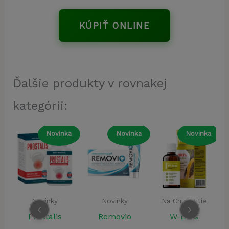
KÚPIŤ ONLINE
Ďalšie produkty v rovnakej
kategórii:
nka
Novinka
Novinka
Novinka
Novinky
Na Chudnutie
Novinky
Removio
W-Loss
Uro UP Forte