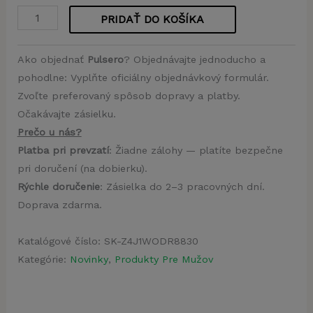
PRIDAŤ DO KOŠÍKA
množstvo
Pulsero
Ako objednať
Pulsero
? Objednávajte jednoducho a
pohodlne: Vyplňte oficiálny objednávkový formulár.
Zvoľte preferovaný spôsob dopravy a platby.
Očakávajte zásielku.
Prečo u nás?
Platba pri prevzatí
: Žiadne zálohy — platíte bezpečne
pri doručení (na dobierku).
Rýchle doručenie
: Zásielka do 2–3 pracovných dní.
Doprava zdarma.
Katalógové číslo:
SK-Z4J1WODR8830
Kategórie:
Novinky
,
Produkty Pre Mužov