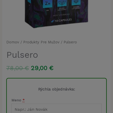
Domov
/
Produkty Pre Mužov
/ Pulsero
Pulsero
Pôvodná
Aktuálna
78,00
€
29,00
€
cena
cena
bola:
je:
Rýchla objednávka:
78,00 €.
29,00 €.
Meno
*