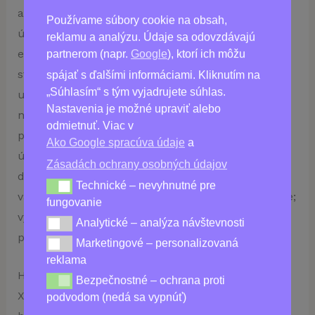
ako kedykoľvek predtým zvládnuť akúkoľvek
Používame súbory cookie na obsah,
úlohu. Kombináciou energizujúcich bylín, ako je
reklamu a analýzu. Údaje sa odovzdávajú
extrakt z Rhodiola Rosea a koreň Kirin, so
partnerom (napr.
Google
), ktorí ich môžu
starostlivo vybranými vitamínmi vám XtraZex
spájať s ďalšími informáciami. Kliknutím na
„Súhlasím“ s tým vyjadrujete súhlas.
určite dodá potrebnú dávku energie. Náš výrobok
Nastavenia je možné upraviť alebo
nielenže poskytuje energetickú vzpruhu, ale
odmietnuť. Viac v
pomáha aj podporovať zdravú náladu a znižovať
Ako Google spracúva údaje
a
únavu. Takže či už ide o výnimočný tréning alebo
Zásadách ochrany osobných údajov
dôležité stretnutie počas obeda, XtraZex má pre
Technické – nevyhnutné pre
Technické – nevyhnutné pre fungovanie
vás všetko! Nedovoľte, aby vám únava stála v ceste;
fungovanie
vyberte si XtraZex ešte dnes pre dokonalé
Analytické – analýza návštevnosti
Analytické – analýza návštevnosti
povzbudenie!
Marketingové – personalizovaná
Marketingové – personalizovaná reklama
reklama
Hľadáte niečo navyše, čo by váš večer ozvláštnilo?
Bezpečnostné – ochrana proti
Bezpečnostné – ochrana proti podvodom (nedá sa vy
XtraZex je dokonalým riešením. Náš prírodný
podvodom (nedá sa vypnúť)