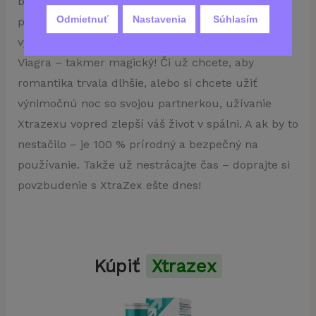
bylinný doplnok pomáha zvyšovať mužskú
Odmietnuť
Nastavenia
Súhlasím
potenciu a výdrž a zároveň prirodzene zlepšuje
výkonnosť vašej spálne! XtraZex je ako tekutá
Viagra – takmer magický! Či už chcete, aby
romantika trvala dlhšie, alebo si chcete užiť
výnimočnú noc so svojou partnerkou, užívanie
Xtrazexu vopred zlepší váš život v spálni. A ak by to
nestačilo – je 100 % prírodný a bezpečný na
používanie. Takže už nestrácajte čas – doprajte si
povzbudenie s XtraZex ešte dnes!
Kúpiť
Xtrazex