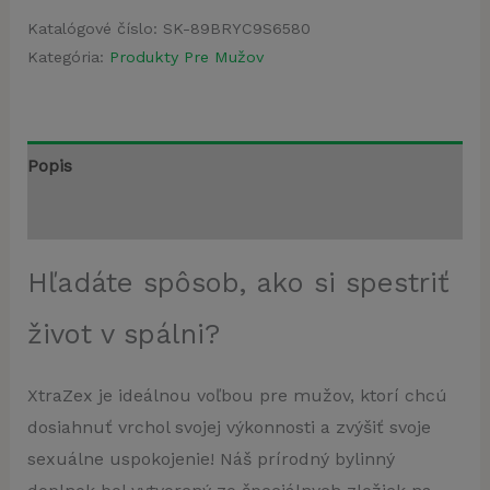
Katalógové číslo:
SK-89BRYC9S6580
Kategória:
Produkty Pre Mužov
Popis
Recenzie (4)
Hľadáte spôsob, ako si spestriť
život v spálni?
XtraZex je ideálnou voľbou pre mužov, ktorí chcú
dosiahnuť vrchol svojej výkonnosti a zvýšiť svoje
sexuálne uspokojenie! Náš prírodný bylinný