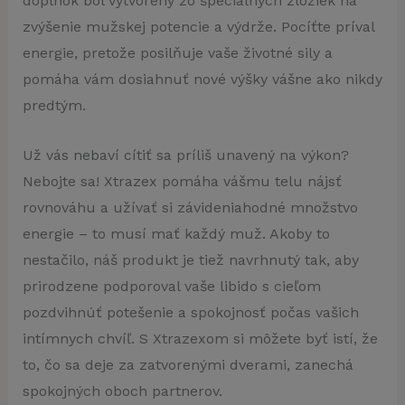
doplnok bol vytvorený zo špeciálnych zložiek na
zvýšenie mužskej potencie a výdrže. Pocíťte príval
energie, pretože posilňuje vaše životné sily a
pomáha vám dosiahnuť nové výšky vášne ako nikdy
predtým.
Už vás nebaví cítiť sa príliš unavený na výkon?
Nebojte sa! Xtrazex pomáha vášmu telu nájsť
rovnováhu a užívať si závideniahodné množstvo
energie – to musí mať každý muž. Akoby to
nestačilo, náš produkt je tiež navrhnutý tak, aby
prirodzene podporoval vaše libido s cieľom
pozdvihnúť potešenie a spokojnosť počas vašich
intímnych chvíľ. S Xtrazexom si môžete byť istí, že
to, čo sa deje za zatvorenými dverami, zanechá
spokojných oboch partnerov.