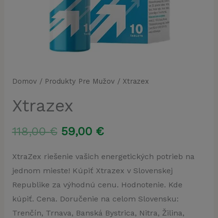
Domov
/
Produkty Pre Mužov
/ Xtrazex
Xtrazex
Pôvodná
Aktuálna
118,00
€
59,00
€
cena
cena
XtraZex riešenie vašich energetických potrieb na
jednom mieste! Kúpiť Xtrazex v Slovenskej
bola:
je:
Republike za výhodnú cenu. Hodnotenie. Kde
118,00 €.
59,00 €.
kúpiť. Cena. Doručenie na celom Slovensku:
Trenčín, Trnava, Banská Bystrica, Nitra, Žilina,