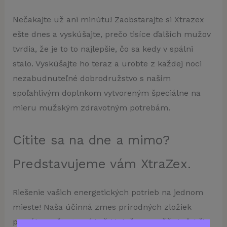
Nečakajte už ani minútu! Zaobstarajte si Xtrazex
ešte dnes a vyskúšajte, prečo tisíce ďalších mužov
tvrdia, že je to to najlepšie, čo sa kedy v spálni
stalo. Vyskúšajte ho teraz a urobte z každej noci
nezabudnuteľné dobrodružstvo s naším
spoľahlivým doplnkom vytvoreným špeciálne na
mieru mužským zdravotným potrebám.
Cítite sa na dne a mimo?
Predstavujeme vám XtraZex.
Riešenie vašich energetických potrieb na jednom
mieste! Naša účinná zmes prírodných zložiek
pomáha naštartovať každý deň a umožňuje ľahšie