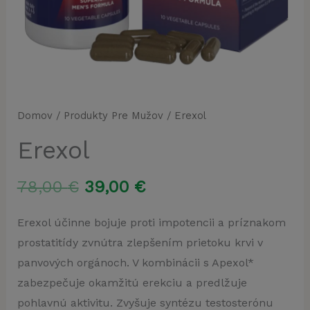
Domov
/
Produkty Pre Mužov
/ Erexol
Erexol
Pôvodná
Aktuálna
78,00
€
39,00
€
cena
cena
Erexol účinne bojuje proti impotencii a príznakom
prostatitídy zvnútra zlepšením prietoku krvi v
bola:
je:
panvových orgánoch. V kombinácii s Apexol*
78,00 €.
39,00 €.
zabezpečuje okamžitú erekciu a predlžuje
pohlavnú aktivitu. Zvyšuje syntézu testosterónu