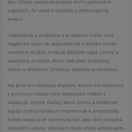
aby účinne zlepšoval prietok krvi v panvových
orgánoch, čo vedie k silnejšej a dlhotrvajúcej
erekcii.
Impotencia a problémy s prostatou môžu mať
negatívny vplyv na sebavedomie a kvalitu života
mnohých mužov. Preto je dôležité nájsť účinný a
spoľahlivý produkt, ktorý rieši tieto problémy
rýchlo a efektívne. Erexol je takýmto produktom.
Nie je to len obyčajný doplnok. Erexol bol vytvorený
s pomocou moderných vedeckých metód a
obsahuje účinné zložky, ktoré rýchlo a efektívne
bojujú proti príznakom impotencie a prostatitídy.
Každá kapsula je navrhnutá tak, aby vám poskytla
optimálnu dávku účinných látok, ktoré potrebujete