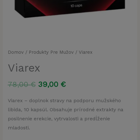
Domov
/
Produkty Pre Mužov
/ Viarex
Viarex
Pôvodná
Aktuálna
78,00
€
39,00
€
cena
cena
Viarex – doplnok stravy na podporu mužského
libida, 10 kapsúl. Obsahuje prírodné extrakty na
bola:
je:
posilnenie erekcie, vytrvalosti a predĺženie
78,00 €.
39,00 €.
mladosti.