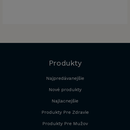
,00 €.
:
78,00 €.
je:
58,00 €.
je:
78,00 
je:
,00 €.
29,00 €.
29,00 €.
39,00 
Produkty
Najpredávanejšie
Nové produkty
Najlacnejšie
Produkty Pre Zdravie
Produkty Pre Mužov