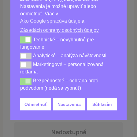
Nastavenia je možné upraviť alebo
odmietnuť. Viac v
Ako Google spracúva údaje
a
Zásadách ochrany osobných údajov
Kúpiť
Viarex
Technické – nevyhnutné pre
Technické – nevyhnutné pre fungovanie
fungovanie
Analytické – analýza návštevnosti
Analytické – analýza návštevnosti
Marketingové – personalizovaná
Marketingové – personalizovaná reklama
reklama
Bezpečnostné – ochrana proti
Bezpečnostné – ochrana proti podvodom (nedá sa vy
podvodom (nedá sa vypnúť)
39,00
€
Odmietnuť
Nastavenia
Súhlasím
78,00
€
Nedostupné