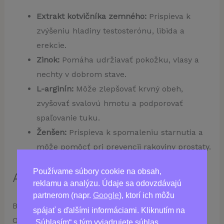
Extrakt kotvičníka zemného:
Prispieva k
zvýšeniu hladiny testosterónu, libida a
erekcie.
Zinok:
Pomáha udržiavať pokožku, vlasy a
nechty v dobrom stave.
L-arginín:
Môže zlepšovať krvný obeh,
zvyšovať svalovú hmotu a podporovať
spaľovanie tuku.
Ženšen:
Prispieva k spomaleniu starnutia a
môže pomôcť pri prevencii rakoviny prostaty.
Používame súbory cookie na obsah,
Ako užívať Viarex
reklamu a analýzu. Údaje sa odovzdávajú
partnerom (napr.
Google
), ktorí ich môžu
Berte 1-2 kapsuly denne so pohárom vody.
spájať s ďalšími informáciami. Kliknutím na
Odporúčaná kúra je 30 dní.
„Súhlasím“ s tým vyjadrujete súhlas.