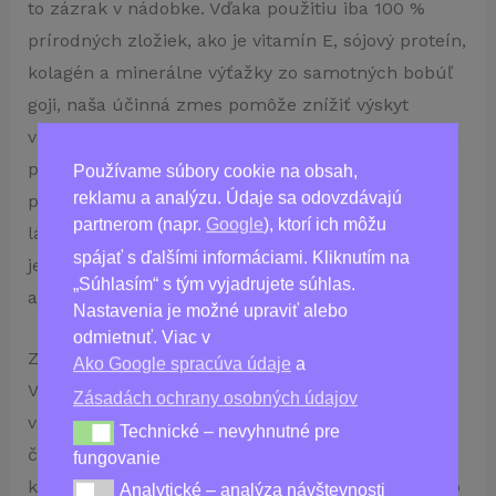
to zázrak v nádobke. Vďaka použitiu iba 100 %
prírodných zložiek, ako je vitamín E, sójový proteín,
kolagén a minerálne výťažky zo samotných bobúľ
goji, naša účinná zmes pomôže znížiť výskyt
vrások a jemných liniek pre výrazne mladší vzhľad
pleti. Nielen to, ale tento úžasný produkt tiež
Používame súbory cookie na obsah,
reklamu a analýzu. Údaje sa odovzdávajú
pomáha chrániť vašu pleť pred znečisťujúcimi
partnerom (napr.
Google
), ktorí ich môžu
látkami a každodennými stresovými faktormi, ako
spájať s ďalšími informáciami. Kliknutím na
je vietor a slnečné žiarenie, vďaka silným
„Súhlasím“ s tým vyjadrujete súhlas.
antioxidantom.
Nastavenia je možné upraviť alebo
odmietnuť. Viac v
Zažite mladšie vyzerajúcu pleť s krémom Goji!
Ako Google spracúva údaje
a
Vďaka dlhotrvajúcim hydratačným účinkom bude
Zásadách ochrany osobných údajov
vaša pleť po každom použití omladená a svieža. A
Technické – nevyhnutné pre
Technické – nevyhnutné pre fungovanie
čo je najlepšie? Naše revolučné zloženie je bez
fungovanie
krutosti, takže je vhodné aj pre vegánov! Tak prečo
Analytické – analýza návštevnosti
Analytické – analýza návštevnosti