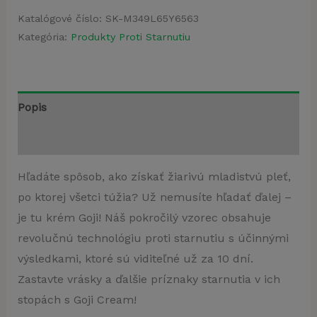
Katalógové číslo:
SK-M349L65Y6563
Kategória:
Produkty Proti Starnutiu
Popis
Recenzie (4)
Hľadáte spôsob, ako získať žiarivú mladistvú pleť,
po ktorej všetci túžia? Už nemusíte hľadať ďalej –
je tu krém Goji! Náš pokročilý vzorec obsahuje
revolučnú technológiu proti starnutiu s účinnými
výsledkami, ktoré sú viditeľné už za 10 dní.
Zastavte vrásky a ďalšie príznaky starnutia v ich
stopách s Goji Cream!