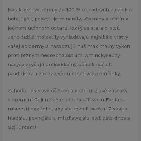
Náš krém, vytvorený zo 100 % prírodných zložiek a
bobúľ goji, poskytuje minerály, vitamíny a biotín v
jednom účinnom odvare, ktorý sa stará o pleť.
Jeho ťažké molekuly vyhľadávajú najhlbšie vrstvy
vašej epidermy a nasadzujú náš maximálny výkon
proti rôznym nedokonalostiam. Aminokyseliny
navyše zvyšujú antioxidačný účinok našich
produktov a zabezpečujú dlhotrvajúce účinky.
Zahoďte laserové ošetrenia a chirurgické zákroky –
s krémom Goji môžete odomknúť svoju Fontánu
mladosti bez toho, aby ste rozbili banku! Získajte
hladšiu, pevnejšiu a mladistvejšiu pleť ešte dnes s
Goji Cream!