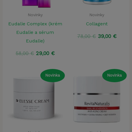
Novinky
Novinky
Eudalie Complex (krém
Collagent
Eudalie a sérum
Pôvodná
Aktuá
78,00
€
39,00
€
Eudalie)
cena
cena
bola:
je:
Pôvodná
Aktuálna
58,00
€
29,00
€
78,00 €.
39,00 
cena
cena
bola:
je:
58,00 €.
29,00 €.
Novinka
Novinka