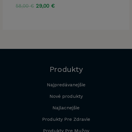
bola:
je:
Pôvodná
Aktuálna
58,00
€
29,00
€
89,80 €.
44,90
cena
cena
bola:
je:
58,00 €.
29,00 €.
Produkty
Najpredávanejšie
Nové produkty
Najlacnejšie
Produkty Pre Zdravie
Produkty Pre Mužov