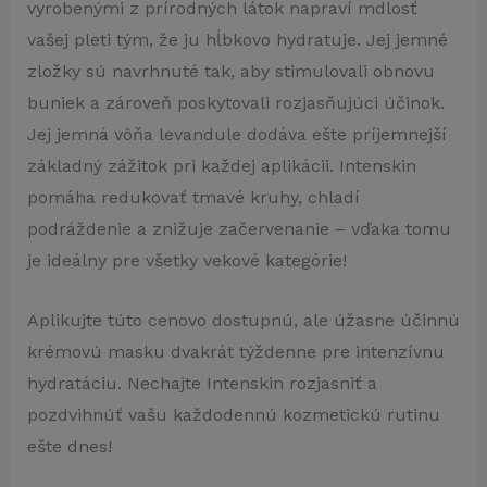
vyrobenými z prírodných látok napraví mdlosť
vašej pleti tým, že ju hĺbkovo hydratuje. Jej jemné
zložky sú navrhnuté tak, aby stimulovali obnovu
buniek a zároveň poskytovali rozjasňujúci účinok.
Jej jemná vôňa levandule dodáva ešte príjemnejší
základný zážitok pri každej aplikácii. Intenskin
pomáha redukovať tmavé kruhy, chladí
podráždenie a znižuje začervenanie – vďaka tomu
je ideálny pre všetky vekové kategórie!
Aplikujte túto cenovo dostupnú, ale úžasne účinnú
krémovú masku dvakrát týždenne pre intenzívnu
hydratáciu. Nechajte Intenskin rozjasniť a
pozdvihnúť vašu každodennú kozmetickú rutinu
ešte dnes!