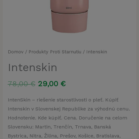
Domov
/
Produkty Proti Starnutiu
/ Intenskin
Intenskin
Pôvodná
Aktuálna
78,00
€
29,00
€
cena
cena
IntenSkin – riešenie starostlivosti o pleť. Kúpiť
Intenskin v Slovenskej Republike za výhodnú cenu.
bola:
je:
Hodnotenie. Kde kúpiť. Cena. Doručenie na celom
78,00 €.
29,00 €.
Slovensku: Martin, Trenčín, Trnava, Banská
Bystrica, Nitra, Žilina, Prešov, Košice, Bratislava,