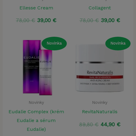
Ellesse Cream
Collagent
Pôvodná
Aktuálna
Pôvodná
Aktuá
78,00
€
39,00
€
78,00
€
39,00
€
cena
cena
cena
cena
bola:
je:
bola:
je:
78,00 €.
39,00 €.
78,00 €.
39,00 
Novinka
Novinka
Novinky
Novinky
Eudalie Complex (krém
RevitaNaturalis
Eudalie a sérum
Pôvodná
Aktuá
89,80
€
44,90
€
Eudalie)
cena
cena