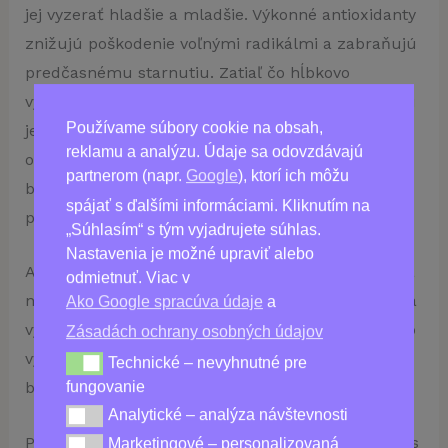
jej vyzerať hladšie a mladšie. Výkonné antioxidanty
znižujú poškodenie voľnými radikálmi a zabraňujú
predčasnému starnutiu. Zatiaľ čo hĺbkovo
vyživujúce účinné látky pleť revitalizujú a udržujú
Používame súbory cookie na obsah,
jej žiarivý vzhľad. Naša kombinácia klinicky
reklamu a analýzu. Údaje sa odovzdávajú
overených zložiek poskytuje dlhodobé výsledky v
partnerom (napr.
Google
), ktorí ich môžu
boji proti vráskam, jemným linkám, ochabnutej
spájať s ďalšími informáciami. Kliknutím na
pleti, zmenám farby a stareckým škvrnám tým.
„Súhlasím“ s tým vyjadrujete súhlas.
Nastavenia je možné upraviť alebo
A vďaka našej technológii rýchleho vstrebávania sa
odmietnuť. Viac v
nemusíte obávať mastných zvyškov ani čakania na
Ako Google spracúva údaje
a
výsledky – účinky sú okamžité! Nielen to, ale tento
Zásadách ochrany osobných údajov
výrobok aj nádherne vonia – vďaka jemným
Technické – nevyhnutné pre
Technické – nevyhnutné pre fungovanie
fungovanie
bylinným výťažkom je jeho aplikácia príjemná!
Analytické – analýza návštevnosti
Analytické – analýza návštevnosti
Prevezmite kontrolu nad svojou pleťou ešte dnes s
Marketingové – personalizovaná
Marketingové – personalizovaná reklama