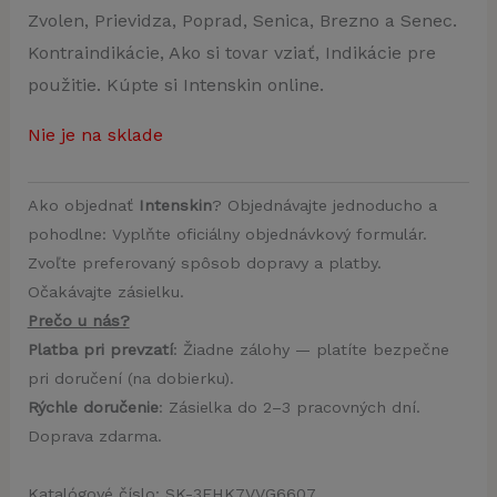
Zvolen, Prievidza, Poprad, Senica, Brezno a Senec.
Kontraindikácie, Ako si tovar vziať, Indikácie pre
použitie. Kúpte si Intenskin online.
Nie je na sklade
Ako objednať
Intenskin
? Objednávajte jednoducho a
pohodlne: Vyplňte oficiálny objednávkový formulár.
Zvoľte preferovaný spôsob dopravy a platby.
Očakávajte zásielku.
Prečo u nás?
Platba pri prevzatí
: Žiadne zálohy — platíte bezpečne
pri doručení (na dobierku).
Rýchle doručenie
: Zásielka do 2–3 pracovných dní.
Doprava zdarma.
Katalógové číslo:
SK-3EHK7VVG6607