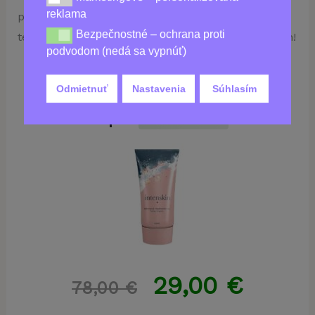
reklama
prípravkom IntenSkin – pre mladší vzhľad pleti
Bezpečnostné – ochrana proti
Bezpečnostné – ochrana proti podvodom (nedá sa vy
teraz a mladší vzhľad pleti v nasledujúcich rokoch!
podvodom (nedá sa vypnúť)
Odmietnuť
Nastavenia
Súhlasím
Kúpiť
Intenskin
29,00
€
78,00
€