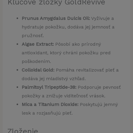
Kľúčové zložky GoldRevive
Prunus Amygdalus Dulcis Oil:
Vyživuje a
hydratuje pokožku, dodáva jej jemnosť a
pružnosť.
Algae Extract:
Pôsobí ako prírodný
antioxidant, ktorý chráni pokožku pred
poškodením.
Colloidal Gold:
Pomáha revitalizovať pleť a
dodáva jej mladistvý vzhľad.
Palmitoyl Tripeptide-38:
Podporuje pevnosť
pokožky a znižuje viditeľnosť vrások.
Mica a Titanium Dioxide:
Poskytujú jemný
lesk a rozjasňujú pleť.
Zloženie