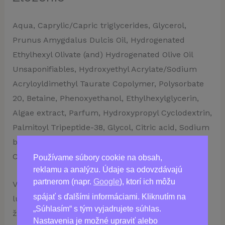
Aqua, Caprylic/Capric triglycerides, Glycerol,
Prunus Amygdalus Dulcis Oil, Hydrogenated
Ethylhexyl Olivate (and) Hydrogenated Olive Oil
Unsaponifiables, Hydroxyethyl Acrylate/Sodium
Acryloyldimethyl Taurate Copolymer, Polysorbate
20, Betaine, Phenoxyethanol, Ethylhexylglycerin,
Algae extract, Parfum, Hydroxypropyl Cyclodextrin,
Palmitoyl Tripeptide-38, Glycol, Citric acid, Sodium
benzoate, Potassium sorbate, Colloidal Gold,
Caprylyl Glycol, Mica, Tin Oxide, Titanium Dioxide.
Používame súbory cookie na obsah,
reklamu a analýzu. Údaje sa odovzdávajú
partnerom (napr.
Google
), ktorí ich môžu
Vyskúšajte
GoldRevive
a doprajte svojej pleti
spájať s ďalšími informáciami. Kliknutím na
luxusnú starostlivosť, ktorá ju udrží mladistvou a
„Súhlasím“ s tým vyjadrujete súhlas.
žiarivou.
Nastavenia je možné upraviť alebo