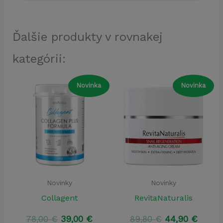
Ďalšie produkty v rovnakej
kategórii:
Novinka
Novinka
Novinky
Novinky
Collagent
RevitaNaturalis
Pôvodná
Aktuálna
Pôvodná
Aktuá
78,00
€
39,00
€
89,80
€
44,90
€