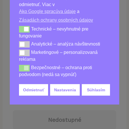
odmietnuť. Viac v
Ako Google spracúva údaje
a
Zásadách ochrany osobných údajov
Kúpiť
GoldRevive
Technické – nevyhnutné pre
Technické – nevyhnutné pre fungovanie
fungovanie
Analytické – analýza návštevnosti
Analytické – analýza návštevnosti
Marketingové – personalizovaná
Marketingové – personalizovaná reklama
reklama
Bezpečnostné – ochrana proti
Bezpečnostné – ochrana proti podvodom (nedá sa vy
podvodom (nedá sa vypnúť)
Odmietnuť
Nastavenia
Súhlasím
39,00
€
78,00
€
Nedostupné