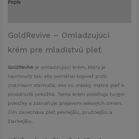
Popis
Recenzie (0)
GoldRevive – Omladzujúci
krém pre mladistvú pleť
GoldRevive
je omladzujúci krém, ktorý je
navrhnutý tak, aby pomáhal bojovať proti
známkam starnutia, ako sú vrásky, matná pleť a
povädnutá pokožka. Tento krém posilňuje turgor
pokožky a zabraňuje prejavom vekových zmien,
čím zanecháva pleť pevnejšiu, pružnejšiu a
žiarivejšiu.