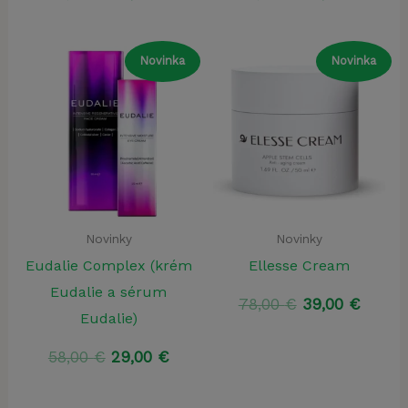
cena
cena
cena
cena
bola:
je:
bola:
je:
78,00 €.
39,00 €.
89,80 €.
44,90
Novinka
Novinka
Novinky
Novinky
Eudalie Complex (krém
Ellesse Cream
Eudalie a sérum
Pôvodná
Aktuá
78,00
€
39,00
€
Eudalie)
cena
cena
bola:
je:
Pôvodná
Aktuálna
58,00
€
29,00
€
78,00 €.
39,00 
cena
cena
bola:
je: