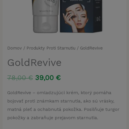
Domov
/
Produkty Proti Starnutiu
/ GoldRevive
GoldRevive
Pôvodná
Aktuálna
78,00
€
39,00
€
cena
cena
GoldRevive – omladzujúci krém, ktorý pomáha
bojovať proti známkam starnutia, ako sú vrásky,
bola:
je:
matná pleť a ochabnutá pokožka. Posilňuje turgor
78,00 €.
39,00 €.
pokožky a zabraňuje prejavom starnutia.