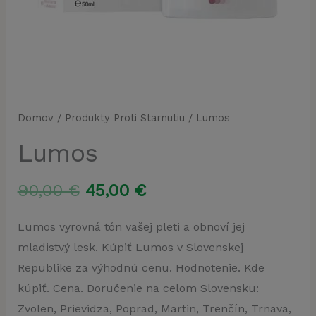
Domov
/
Produkty Proti Starnutiu
/ Lumos
Lumos
Pôvodná
Aktuálna
90,00
€
45,00
€
cena
cena
Lumos vyrovná tón vašej pleti a obnoví jej
mladistvý lesk. Kúpiť Lumos v Slovenskej
bola:
je:
Republike za výhodnú cenu. Hodnotenie. Kde
90,00 €.
45,00 €.
kúpiť. Cena. Doručenie na celom Slovensku:
Zvolen, Prievidza, Poprad, Martin, Trenčín, Trnava,