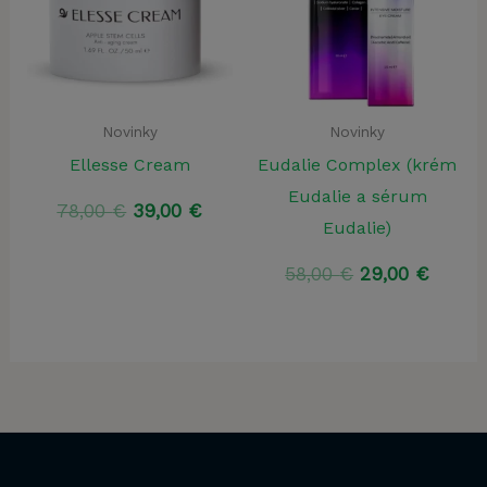
Novinky
Novinky
Ellesse Cream
Eudalie Complex (krém
Eudalie a sérum
Pôvodná
Aktuálna
78,00
€
39,00
€
Eudalie)
cena
cena
bola:
je:
Pôvodná
Aktuá
58,00
€
29,00
€
78,00 €.
39,00 €.
cena
cena
bola:
je:
58,00 €.
29,00 