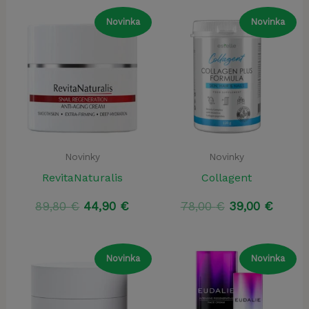
Novinka
Novinka
Novinky
Novinky
RevitaNaturalis
Collagent
Pôvodná
Aktuálna
Pôvodná
Aktuá
89,80
€
44,90
€
78,00
€
39,00
€
cena
cena
cena
cena
bola:
je:
bola:
je:
89,80 €.
44,90 €.
78,00 €.
39,00 
Novinka
Novinka