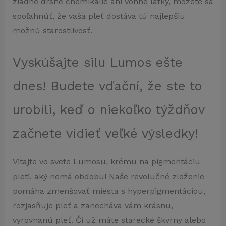
žiadne drsné chemikálie ani vonné látky, môžete sa
spoľahnúť, že vaša pleť dostáva tú najlepšiu
možnú starostlivosť.
Vyskúšajte silu Lumos ešte
dnes! Budete vďační, že ste to
urobili, keď o niekoľko týždňov
začnete vidieť veľké výsledky!
Vitajte vo svete Lumosu, krému na pigmentáciu
pleti, aký nemá obdobu! Naše revolučné zloženie
pomáha zmenšovať miesta s hyperpigmentáciou,
rozjasňuje pleť a zanecháva vám krásnu,
vyrovnanú pleť. Či už máte starecké škvrny alebo