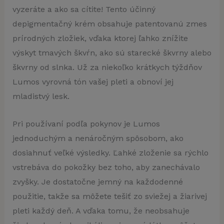
vyzeráte a ako sa cítite! Tento účinný
depigmentačný krém obsahuje patentovanú zmes
prírodných zložiek, vďaka ktorej ľahko znížite
výskyt tmavých škvŕn, ako sú starecké škvrny alebo
škvrny od slnka. Už za niekoľko krátkych týždňov
Lumos vyrovná tón vašej pleti a obnoví jej
mladistvý lesk.
Pri používaní podľa pokynov je Lumos
jednoduchým a nenáročným spôsobom, ako
dosiahnuť veľké výsledky. Ľahké zloženie sa rýchlo
vstrebáva do pokožky bez toho, aby zanechávalo
zvyšky. Je dostatočne jemný na každodenné
použitie, takže sa môžete tešiť zo sviežej a žiarivej
pleti každý deň. A vďaka tomu, že neobsahuje