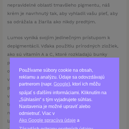
nepravidelné oblasti tmavšieho pigmentu, náš
krém je navrhnutý tak, aby vyhladil vašu pleť, aby
sa odrážala a žiarila ako nikdy predtým.
Lumos vyniká svojím jedinečným prístupom k
depigmentácii. Vďaka použitiu prírodných zložiek,
ako sú vitamín A a C, ktoré rozkladajú bunky
produkujúce melanín, krém poskytuje účinné
Používame súbory cookie na obsah,
ošetrenie, ktoré rieši pigmentáciu v mieste jej
reklamu a analýzu. Údaje sa odovzdávajú
vzniku – čím zabezpečuje maximálnu účinnosť a
partnerom (napr.
Google
), ktorí ich môžu
pokoj. Okrem toho majú tieto účinné zložky
spájať s ďalšími informáciami. Kliknutím na
vlastnosti proti starnutiu, ktoré zabraňujú vzniku
„Súhlasím“ s tým vyjadrujete súhlas.
tmavých škvŕn v budúcnosti. V našom kréme
Nastavenia je možné upraviť alebo
nenájdete žiadne drsné chemikálie ani abrazívne
odmietnuť. Viac v
Ako Google spracúva údaje
a
látky – len prvky prírodného pôvodu, ktoré
Zásadách ochrany osobných údajov