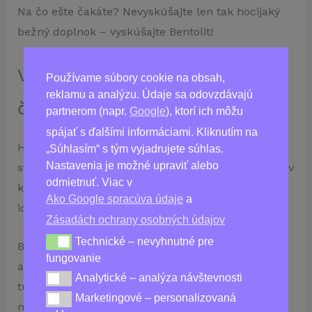
Na čo ešte čakáte? Nevyskúšajte len tak hocijaký
bežný doplnok – vyskúšajte Bentolit!
Viditeľné výsledky v krátkom
Používame súbory cookie na obsah,
reklamu a analýzu. Údaje sa odovzdávajú
čase
partnerom (napr.
Google
), ktorí ich môžu
spájať s ďalšími informáciami. Kliknutím na
Hľadáte prirodzený, zdravý spôsob, ako udržať
„Súhlasím“ s tým vyjadrujete súhlas.
Nastavenia je možné upraviť alebo
svoju hmotnosť a dosiahnuť požadované výsledky v
odmietnuť. Viac v
krátkom čase? Bentolit by mohol byť pre vás
Ako Google spracúva údaje
a
ideálnym riešením!
Zásadách ochrany osobných údajov
Technické – nevyhnutné pre
Technické – nevyhnutné pre fungovanie
Bentolit je revolučný doplnok, ktorý pomáha
fungovanie
absorbovať toxíny z tela, prirodzene rozpúšťa
Analytické – analýza návštevnosti
Analytické – analýza návštevnosti
tukové zásoby a znižuje chuť do jedla. Užívajte si
Marketingové – personalizovaná
Marketingové – personalizovaná reklama
maximálne pohodlie, pretože už nie je potrebné