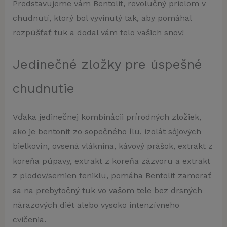
Predstavujeme vám Bentolit, revolučný prielom v
chudnutí, ktorý bol vyvinutý tak, aby pomáhal
rozpúšťať tuk a dodal vám telo vašich snov!
Jedinečné zložky pre úspešné
chudnutie
Vďaka jedinečnej kombinácii prírodných zložiek,
ako je bentonit zo sopečného ílu, izolát sójových
bielkovín, ovsená vláknina, kávový prášok, extrakt z
koreňa púpavy, extrakt z koreňa zázvoru a extrakt
z plodov/semien feniklu, pomáha Bentolit zamerať
sa na prebytočný tuk vo vašom tele bez drsných
nárazových diét alebo vysoko intenzívneho
cvičenia.