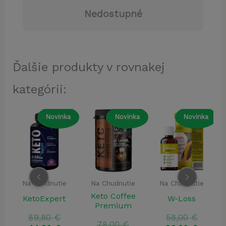
Nedostupné
Ďalšie produkty v rovnakej
kategórii:
a
Novinka
Novinka
Novinka
Na Chudnutie
Na Chudnutie
Na Chudnutie
Keto Coffee
W-Loss
Keto Probiotix
Premium
ôvodná
Pôvodná
Pôvod
58,00
€
78,00
€
Pôvodná
78,00
€