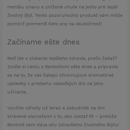
menšiu únavu a znížené chute na jedlo pre lepší
životný štýl. Tento pozoruhodný produkt vám môže
pomôcť premeniť tieto sny na skutočnosť!
Začíname ešte dnes
Keď ide o získanie lepšieho zdravia, prečo čakať?
Zvoľte si cestu s Bentolitom ešte dnes a pripravte
sa na to, že vás čakajú ohromujúce dramatické
výsledky v priebehu niekoľkých dní od jeho
užívania.
Využite výhody už teraz a zabudnite na dni
strávené starosťami o to, ako zostať fit – pretože
Bentolit vám dáva silu zdravšieho životného štýlu!