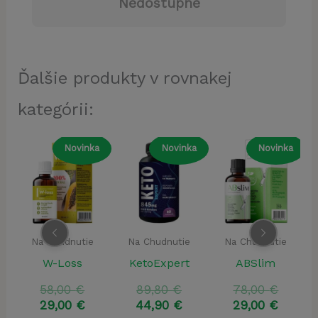
Nedostupné
Ďalšie produkty v rovnakej
kategórii:
a
Novinka
Novinka
Novinka
Na Chudnutie
Na Chudnutie
Na Chudnutie
x
W-Loss
KetoExpert
ABSlim
ôvodná
Pôvodná
Pôvodná
Pôvod
58,00
€
89,80
€
78,00
€
ena
ktuálna
cena
Aktuálna
cena
Aktuálna
cena
Aktuá
29,00
€
44,90
€
29,00
€