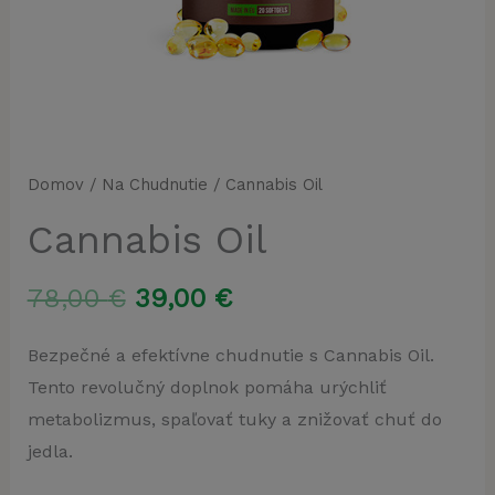
Domov
/
Na Chudnutie
/ Cannabis Oil
Cannabis Oil
Pôvodná
Aktuálna
78,00
€
39,00
€
cena
cena
Bezpečné a efektívne chudnutie s Cannabis Oil.
Tento revolučný doplnok pomáha urýchliť
bola:
je:
metabolizmus, spaľovať tuky a znižovať chuť do
78,00 €.
39,00 €.
jedla.