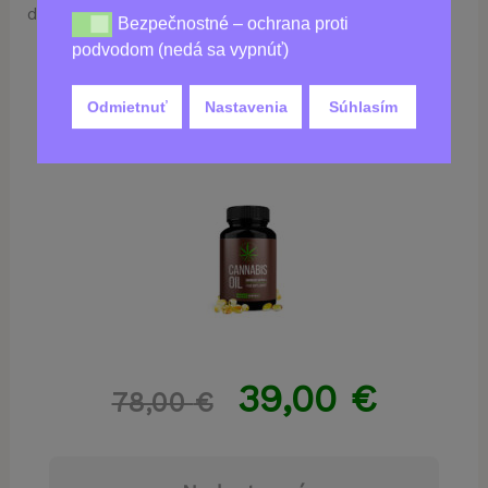
doplnkom!
Bezpečnostné – ochrana proti
Bezpečnostné – ochrana proti podvodom (nedá sa vy
podvodom (nedá sa vypnúť)
Odmietnuť
Nastavenia
Súhlasím
Kúpiť
Cannabis Oil
39,00
€
78,00
€