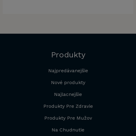
la:
ena
bola:
cena
bola:
cena
bola:
cena
,00 €.
:
58,00 €.
je:
89,80 €.
je:
78,00 
je:
,00 €.
29,00 €.
44,90 €.
29,00 
Produkty
Najpredávanejšie
Nové produkty
Najlacnejšie
Produkty Pre Zdravie
Produkty Pre Mužov
Na Chudnutie