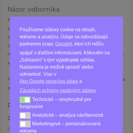
Názor odborníka
Pavel Čech, slovenský dietológ a špecialista na
správnu výživu s 30-ročnou praxou, odporúča
Používame súbory cookie na obsah,
reklamu a analýzu. Údaje sa odovzdávajú
tento výživový doplnok na podporu tela pri diéte.
partnerom (napr.
Google
), ktorí ich môžu
Doplnok obohacuje telo o potrebné prvky, potláča
spájať s ďalšími informáciami. Kliknutím na
hlad, odstraňuje únavu a úzkosť. Poskytuje zdravé
„Súhlasím“ s tým vyjadrujete súhlas.
a prirodzené chudnutie bez ochabnutia pokožky.
Nastavenia je možné upraviť alebo
odmietnuť. Viac v
Produkt urýchľuje prechod tela do stavu a pomáha
Ako Google spracúva údaje
a
pri premene tukov na energiu.
Zásadách ochrany osobných údajov
Technické – nevyhnutné pre
Technické – nevyhnutné pre fungovanie
Pripojte sa k tisícom spokojných
fungovanie
Analytické – analýza návštevnosti
Analytické – analýza návštevnosti
zákazníkov!
Marketingové – personalizovaná
Marketingové – personalizovaná reklama
Je čas zbaviť sa komplexov s týmto revolučným
reklama