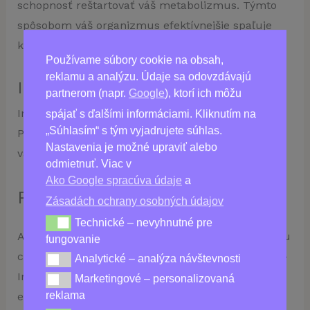
schopnosť reštartovať váš metabolizmus. Týmto
spôsobom váš organizmus efektívnejšie spaľuje
kalórie a tuky.
Používame súbory cookie na obsah,
reklamu a analýzu. Údaje sa odovzdávajú
InSlim Pack: Dlhodobé Výsledky
partnerom (napr.
Google
), ktorí ich môžu
InSlim nie je len ďalším krátkodobým riešením.
spájať s ďalšími informáciami. Kliknutím na
„Súhlasím“ s tým vyjadrujete súhlas.
Poskytuje dlhodobý a spoľahlivý výsledok, ktorý
Nastavenia je možné upraviť alebo
vám pomôže udržať si svoju novú váhu.
odmietnuť. Viac v
Ako Google spracúva údaje
a
Podpora Zdravého Chudnutia
Zásadách ochrany osobných údajov
Technické – nevyhnutné pre
Technické – nevyhnutné pre fungovanie
Ak túžite po rýchlej a spoľahlivej ceste k zdravému
fungovanie
chudnutiu, InSlim je tu pre vás. Nehľadajte ďalej –
Analytické – analýza návštevnosti
Analytické – analýza návštevnosti
InSlim vám pomôže dosiahnuť vaše ciele rýchlo a
Marketingové – personalizovaná
Marketingové – personalizovaná reklama
reklama
efektívne.