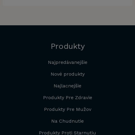
29,00 €.
39,00 €.
29,00 €.
44,9
Produkty
Najpredávanejšie
Nové produkty
Najlacnejšie
Produkty Pre Zdravie
Produkty Pre Mužov
Na Chudnutie
Produkty Proti Starnutiu