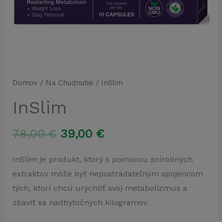
Domov
/
Na Chudnutie
/ InSlim
InSlim
Pôvodná
Aktuálna
78,00
€
39,00
€
cena
cena
InSlim je produkt, ktorý s pomocou prírodných
extraktov môže byť nepostrádateľným spojencom
bola:
je:
tých, ktorí chcú urýchliť svoj metabolizmus a
78,00 €.
39,00 €.
zbaviť sa nadbytočných kilogramov.