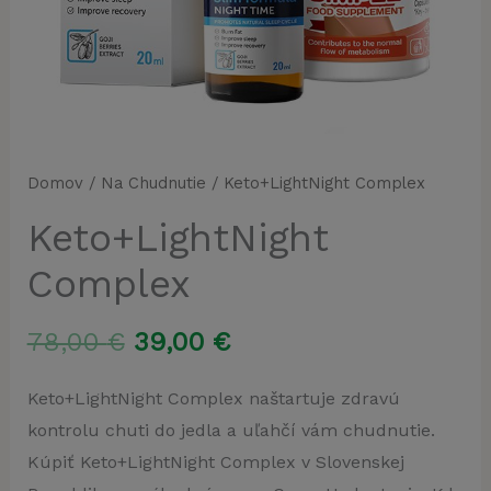
Domov
/
Na Chudnutie
/ Keto+LightNight Complex
Keto+LightNight
Complex
Pôvodná
Aktuálna
78,00
€
39,00
€
cena
cena
Keto+LightNight Complex naštartuje zdravú
kontrolu chuti do jedla a uľahčí vám chudnutie.
bola:
je:
Kúpiť Keto+LightNight Complex v Slovenskej
78,00 €.
39,00 €.