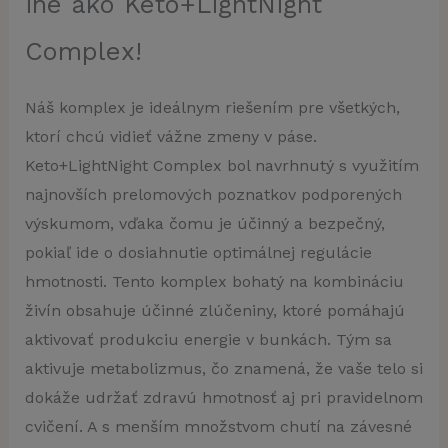
iné ako Keto+LightNight
Complex!
Náš komplex je ideálnym riešením pre všetkých,
ktorí chcú vidieť vážne zmeny v páse.
Keto+LightNight Complex bol navrhnutý s využitím
najnovších prelomových poznatkov podporených
výskumom, vďaka čomu je účinný a bezpečný,
pokiaľ ide o dosiahnutie optimálnej regulácie
hmotnosti. Tento komplex bohatý na kombináciu
živín obsahuje účinné zlúčeniny, ktoré pomáhajú
aktivovať produkciu energie v bunkách. Tým sa
aktivuje metabolizmus, čo znamená, že vaše telo si
dokáže udržať zdravú hmotnosť aj pri pravidelnom
cvičení. A s menším množstvom chutí na závesné