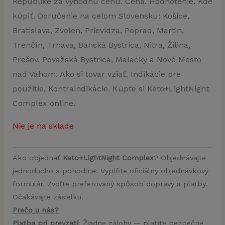
Republike za výhodnú cenu. Cena. Hodnotenie. Kde
kúpiť. Doručenie na celom Slovensku: Košice,
Bratislava, Zvolen, Prievidza, Poprad, Martin,
Trenčín, Trnava, Banská Bystrica, Nitra, Žilina,
Prešov, Považská Bystrica, Malacky a Nové Mesto
nad Váhom. Ako si tovar vziať, Indikácie pre
použitie, Kontraindikácie. Kúpte si Keto+LightNight
Complex online.
Nie je na sklade
Ako objednať
Keto+LightNight Complex
? Objednávajte
jednoducho a pohodlne: Vyplňte oficiálny objednávkový
formulár. Zvoľte preferovaný spôsob dopravy a platby.
Očakávajte zásielku.
Prečo u nás?
Platba pri prevzatí
: Žiadne zálohy — platíte bezpečne