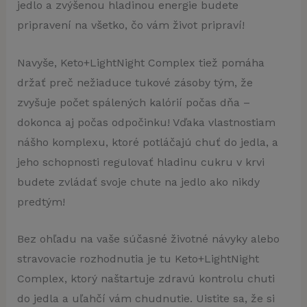
jedlo a zvýšenou hladinou energie budete
pripravení na všetko, čo vám život pripraví!
Navyše, Keto+LightNight Complex tiež pomáha
držať preč nežiaduce tukové zásoby tým, že
zvyšuje počet spálených kalórií počas dňa –
dokonca aj počas odpočinku! Vďaka vlastnostiam
nášho komplexu, ktoré potláčajú chuť do jedla, a
jeho schopnosti regulovať hladinu cukru v krvi
budete zvládať svoje chute na jedlo ako nikdy
predtým!
Bez ohľadu na vaše súčasné životné návyky alebo
stravovacie rozhodnutia je tu Keto+LightNight
Complex, ktorý naštartuje zdravú kontrolu chuti
do jedla a uľahčí vám chudnutie. Uistite sa, že si