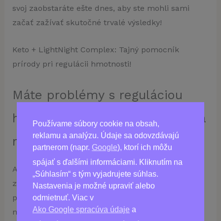
svoj zaobstaráte ešte dnes, aby ste mohli sami
začať zažívať skutočné trvalé výsledky!
Keto + LightNight Complex: Tajný pomocník
prírody pri regulácii hmotnosti!
Máte problémy s reguláciou
hmotnosti? Narážate na plató a
Používame súbory cookie na obsah,
reklamu a analýzu. Údaje sa odovzdávajú
máte problém prekonať ho?
partnerom (napr.
Google
), ktorí ich môžu
spájať s ďalšími informáciami. Kliknutím na
Alebo možno len nemáte pocit, že zmeny v
„Súhlasím“ s tým vyjadrujete súhlas.
zdravom životnom štýle, ktoré neustále skúšate,
Nastavenia je možné upraviť alebo
prinášajú zmenu. Našťastie nám príroda poskytla
odmietnuť. Viac v
Ako Google spracúva údaje
a
najjednoduchší, ale zároveň najúčinnejší komplex