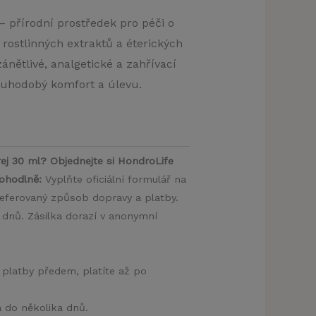
– přírodní prostředek pro péči o
 rostlinných extraktů a éterických
ánětlivé, analgetické a zahřívací
louhodobý komfort a úlevu.
ej 30 ml? Objednejte si HondroLife
pohodlně:
Vyplňte oficiální formulář na
eferovaný způsob dopravy a platby.
 dnů. Zásilka dorazí v anonymní
 platby předem, platíte až po
a do několika dnů.