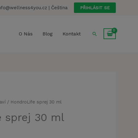
nfo@wellness4you.cz | Čeština
PŘIHLÁSIT SE
Hledat
O Nás
Blog
Kontakt
aví
/ HondroLife sprej 30 ml
 sprej 30 ml