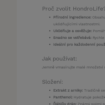
Proč zvolit HondroLife
Přírodní ingredience:
Obsahuj
uklidňujícími vlastnostmi.
Uklidňuje a osvěžuje:
Pomáhá 
Snadno se vstřebává:
Rychle 
Ideální pro každodenní použi
Jak používat:
Jemně vmasírujte malé množství s
Složení:
Extrakt z arniky:
Tradičně se
Panthenol:
Hydratuje pokožk
Ďáblův dráp:
Známý svými pro