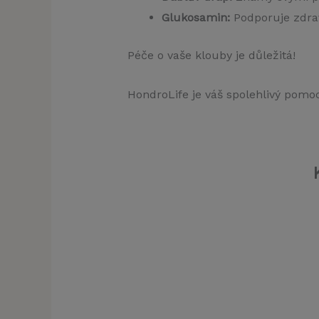
Glukosamin:
Podporuje zdrav
Péče o vaše klouby je důležitá!
HondroLife je váš spolehlivý pomocn