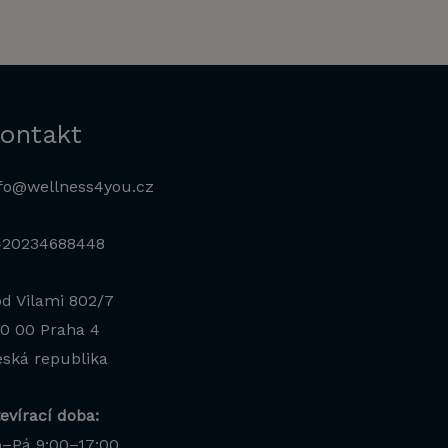
ontakt
fo@wellness4you.cz
420234688448
d Vilami 802/7
0 00 Praha 4
ská republika
evírací doba:
–Pá 9:00–17:00