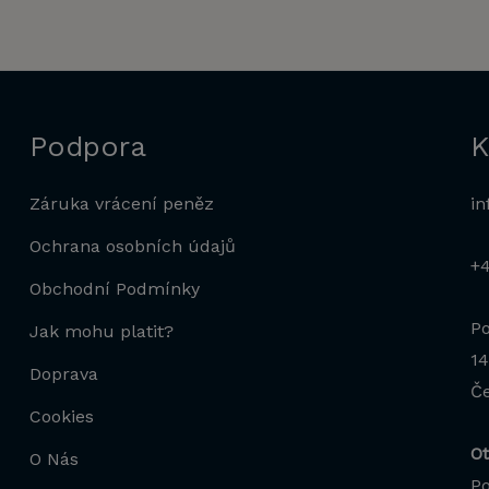
Podpora
K
Záruka vrácení peněz
in
Ochrana osobních údajů
+
Obchodní Podmínky
Po
Jak mohu platit?
14
Doprava
Če
Cookies
Ot
O Nás
Po