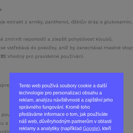
?
e extrakt z arniky, panthenol, ďáblův dráp a glukosamin
zmírnit nepohodlí a zlepšit pohyblivost kloubů.
se vstřebává do pokožky, aniž by zanechával mastné stopy
tí:
Vhodný pro pravidelné používání.
preje na problematická místa 2-3krát denně.
Tento web používá soubory cookie a další
technologie pro personalizaci obsahu a
reklam, analýzu návštěvnosti a zajištění jeho
správného fungování. Kromě toho
 používá k podpoře pohodlí v kloubech.
předáváme informace o tom, jak používáte
náš web, důvěryhodným partnerům v oblasti
u a podporuje hojení.
reklamy a analytiky (například
Google
), kteří
tizánětlivými vlastnostmi.