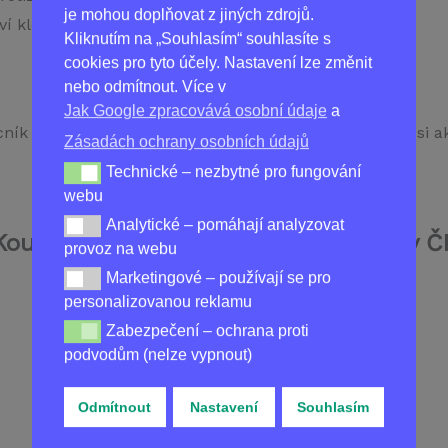
je mohou doplňovat z jiných zdrojů.
í kloubů.
Kliknutím na „Souhlasím“ souhlasíte s
cookies pro tyto účely. Nastavení lze změnit
nebo odmítnout. Více v
Jak Google zpracovává osobní údaje
a
ík při udržování zdraví a pohyblivosti kloubů. Užijte si a
Zásadách ochrany osobních údajů
Technické – nezbytné pro fungování
Technické – nezbytné pro fungování webu
webu
Analytické – pomáhají analyzovat
Analytické – pomáhají analyzovat provoz na webu
Koupit
HONDROLIFE SPREJ 30 ML
v Č
provoz na webu
Marketingové – používají se pro
Marketingové – používají se pro personalizovanou re
personalizovanou reklamu
Zabezpečení – ochrana proti
Zabezpečení – ochrana proti podvodům (nelze vypnou
podvodům (nelze vypnout)
Odmítnout
Nastavení
Souhlasím