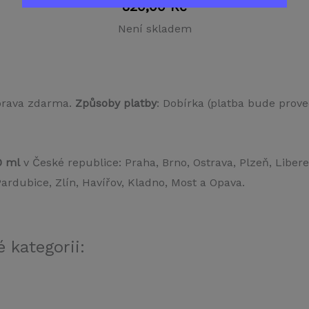
820,00
Kč
Není skladem
prava zdarma.
Způsoby platby
: Dobírka (platba bude prove
0 ml
v České republice: Praha, Brno, Ostrava, Plzeň, Liber
rdubice, Zlín, Havířov, Kladno, Most a Opava.
 kategorii: