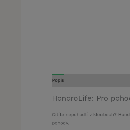
Popis
HondroLife: Pro pohod
Cítíte nepohodlí v kloubech? Hondr
pohody.