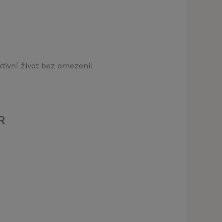
ktivní život bez omezení!
R
klamu
t)