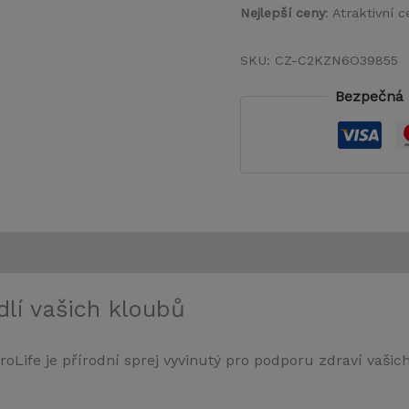
Nejlepší ceny
: Atraktivní
SKU:
CZ-C2KZN6O39855
Bezpečná 
lí vašich kloubů
oLife je přírodní sprej vyvinutý pro podporu zdraví vašic