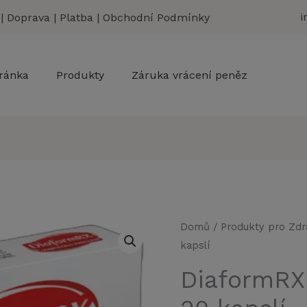
|
Doprava
|
Platba
|
Obchodní Podmínky
i
ránka
Produkty
Záruka vrácení peněz
DiaformRX
Domů
/
Produkty pro Zdr
kapslí
doplněk
stravy
DiaformRX
20
kapslí