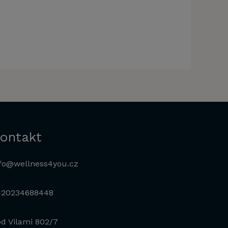
ontakt
fo@wellness4you.cz
420234688448
d Vilami 802/7