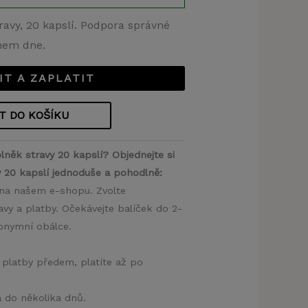
avy, 20 kapslí. Podpora správné
hem dne.
IT A ZAPLATIT
T DO KOŠÍKU
něk stravy 20 kapslí? Objednejte si
 20 kapslí jednoduše a pohodlně:
ř na našem e-shopu. Zvolte
y a platby. Očekávejte balíček do 2-
nonymní obálce.
 platby předem, platíte až po
a do několika dnů.