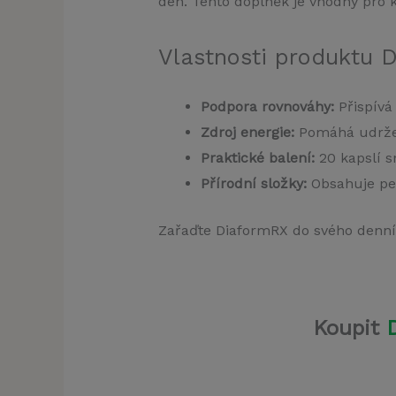
den. Tento doplněk je vhodný pro 
Vlastnosti produktu 
Podpora rovnováhy:
Přispívá
Zdroj energie:
Pomáhá udržet 
Praktické balení:
20 kapslí s
Přírodní složky:
Obsahuje peč
Zařaďte DiaformRX do svého denníh
Koupit