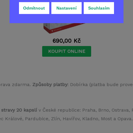
Odmítnout
Nastavení
Souhlasím
690,00
Kč
KOUPIT ONLINE
prava zdarma.
Způsoby platby
: Dobírka (platba bude prove
stravy 20 kapslí
v České republice: Praha, Brno, Ostrava,
 Králové, Pardubice, Zlín, Havířov, Kladno, Most a Opava.