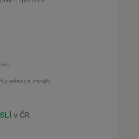
irozeným způsobem.
tělu.
itu pohody a energie.
klamu
SLÍ
v ČR
t)