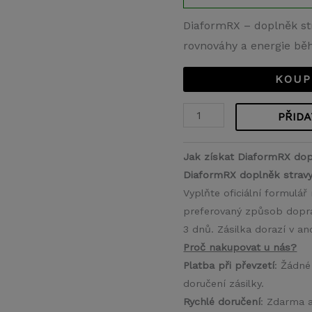
DiaformRX – doplněk str
rovnováhy a energie bě
KOUP
PŘIDA
Jak získat DiaformRX dopl
DiaformRX doplněk stravy
Vyplňte oficiální formulá
preferovaný způsob doprav
3 dnů. Zásilka dorazí v a
Proč nakupovat u nás?
Platba při převzetí
: Žádné
doručení zásilky.
Rychlé doručení
: Zdarma 