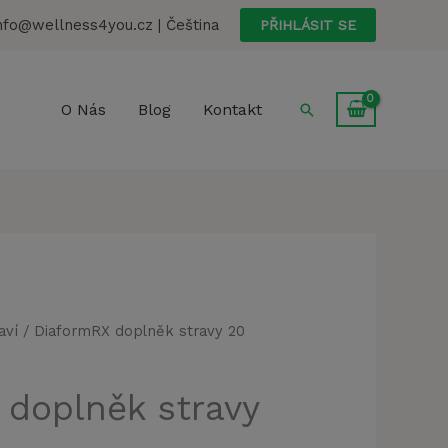
stravy
nfo@wellness4you.cz | Čeština
PŘIHLÁSIT SE
20
kapslí
množství
Hledat
O Nás
Blog
Kontakt
aví
/ DiaformRX doplněk stravy 20
 doplněk stravy