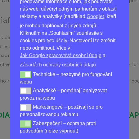
každého, kdo si přeje podpořit své každodenní funkce př
předáváme informace o tom, jak používáte
náš web, důvěryhodným partnerům v oblasti
reklamy a analytiky (například
Google
), kteří
DiaformRX
je mohou doplňovat z jiných zdrojů.
Kliknutím na „Souhlasím“ souhlasíte s
 k celkové stabilitě a harmonii během dne.
cookies pro tyto účely. Nastavení lze změnit
vitalitu a energii pro zvládnutí každodenních úkolů.
nebo odmítnout. Více v
nadno přenositelné a vhodné pro každodenní použití.
Jak Google zpracovává osobní údaje
a
livě vybrané přírodní složky, které jsou šetrné k vašemu 
Zásadách ochrany osobních údajů
Technické – nezbytné pro fungování
Technické – nezbytné pro fungování webu
o režimu a podpořte své tělo v dosažení optimálního poc
webu
Analytické – pomáhají analyzovat
Analytické – pomáhají analyzovat provoz na webu
provoz na webu
Marketingové – používají se pro
Marketingové – používají se pro personalizovanou re
DIAFORMRX DOPLNĚK STRAVY 20 KAP
personalizovanou reklamu
Zabezpečení – ochrana proti
Zabezpečení – ochrana proti podvodům (nelze vypnou
podvodům (nelze vypnout)