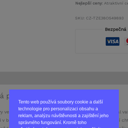
Nejlepší ceny
: Atraktivní
SKU:
CZ-TZE38OS49893
Bezpečná 
á podpora pro každý den
Tento web používá soubory cookie a další
technologie pro personalizaci obsahu a
vy ve formě kapslí, který je navržen tak, aby podporoval v
reklam, analýzu návštěvnosti a zajištění jeho
 balení nabízí praktické a snadné řešení pro ty, kteří chtěj
správného fungování. Kromě toho