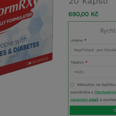
20 kapslí
množství
690,00
Kč
Rychl
Jméno
*
Telefon
*
Kliknutím na tlačítko
seznámil/a s
Obchodním
osobních údajů
a souhla