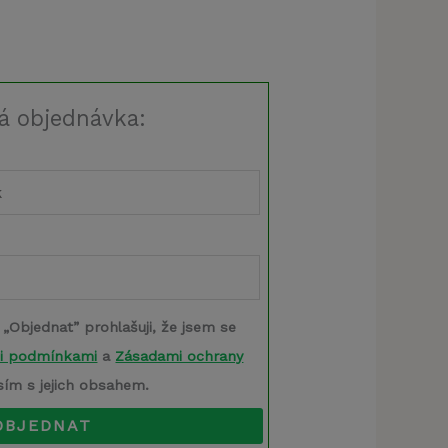
á objednávka:
 „Objednat” prohlašuji, že jsem se
i podmínkami
a
Zásadami ochrany
sím s jejich obsahem.
OBJEDNAT