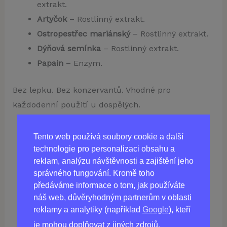
extrakt.
Artyčok
– Rostlinný extrakt.
Ostropestřec mariánský
– Rostlinný extrakt.
Dýňová semínka
– Rostlinný extrakt.
Papain
– Enzym.
Bez lepku. Bez konzervantů. Vhodné pro
každodenní použití u dospělých.
Tento web používá soubory cookie a další
technologie pro personalizaci obsahu a
Koupit
ULTRAXAL
v ČR
reklam, analýzu návštěvnosti a zajištění jeho
správného fungování. Kromě toho
předáváme informace o tom, jak používáte
náš web, důvěryhodným partnerům v oblasti
reklamy a analytiky (například
Google
), kteří
je mohou doplňovat z jiných zdrojů.