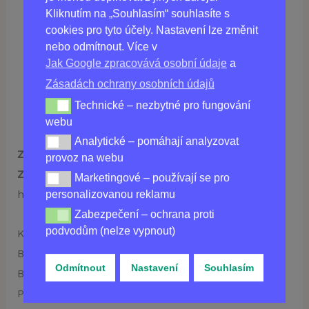
Kliknutím na „Souhlasím“ souhlasíte s
cookies pro tyto účely. Nastavení lze změnit
nebo odmítnout. Více v
860,00
Kč
Jak Google zpracovává osobní údaje
a
Není skladem
Zásadách ochrany osobních údajů
Technické – nezbytné pro fungování
Technické – nezbytné pro fungování webu
webu
Analytické – pomáhají analyzovat
Analytické – pomáhají analyzovat provoz na webu
Způsoby dopravy a jejich cena
: Doprava zdarma.
provoz na webu
Způsoby platby
: Dobírka (platba bude provedena v
Marketingové – používají se pro
Marketingové – používají se pro personalizovanou re
hotovosti při převzetí zboží od přepravce).
personalizovanou reklamu
Zabezpečení – ochrana proti
Zabezpečení – ochrana proti podvodům (nelze vypnou
podvodům (nelze vypnout)
Kupujte online
Ultraxal
v České republice: Praha,
Brno, Ostrava, Plzeň, Liberec, Olomouc, České
Odmítnout
Nastavení
Souhlasím
Budějovice, Ústí nad Labem, Hradec Králové,
Pardubice, Zlín, Havířov, Kladno, Most a Opava.