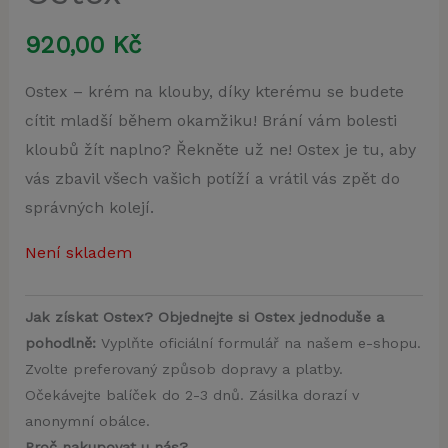
920,00
Kč
Ostex – krém na klouby, díky kterému se budete
cítit mladší během okamžiku! Brání vám bolesti
kloubů žít naplno? Řekněte už ne! Ostex je tu, aby
vás zbavil všech vašich potíží a vrátil vás zpět do
správných kolejí.
Není skladem
Jak získat Ostex? Objednejte si Ostex jednoduše a
pohodlně:
Vyplňte oficiální formulář na našem e-shopu.
Zvolte preferovaný způsob dopravy a platby.
Očekávejte balíček do 2-3 dnů. Zásilka dorazí v
anonymní obálce.
Proč nakupovat u nás?