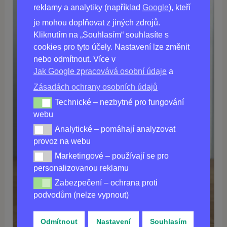
reklamy a analytiky (například
Google
), kteří
je mohou doplňovat z jiných zdrojů.
Kliknutím na „Souhlasím“ souhlasíte s
cookies pro tyto účely. Nastavení lze změnit
nebo odmítnout. Více v
Jak Google zpracovává osobní údaje
a
Zásadách ochrany osobních údajů
Technické – nezbytné pro fungování
Technické – nezbytné pro fungování webu
webu
Analytické – pomáhají analyzovat
Analytické – pomáhají analyzovat provoz na webu
provoz na webu
Marketingové – používají se pro
Marketingové – používají se pro personalizovanou re
personalizovanou reklamu
Zabezpečení – ochrana proti
Zabezpečení – ochrana proti podvodům (nelze vypnou
podvodům (nelze vypnout)
Odmítnout
Nastavení
Souhlasím