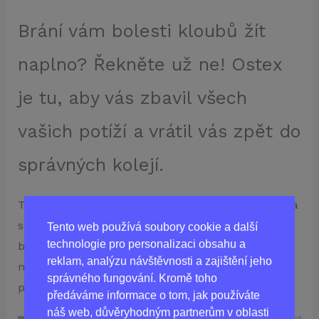
Brání vám bolesti kloubů žít
naplno? Řekněte už ne! Ostex
je tu, aby vás zbavil všech
vašich potíží a vrátil vás zpět do
správných kolejí.
Tento krém vyrábíme ze zcela přírodních složek, a
slibujeme rychlý analgetický účinek, který zmírní
Tento web používá soubory cookie a další
technologie pro personalizaci obsahu a
bolest, sníží otoky a obnoví pohyblivost. Během
reklam, analýzu návštěvnosti a zajištění jeho
několika okamžiků budete jako znovuzrození a
správného fungování. Kromě toho
připraveni se opět volně pohybovat.
předáváme informace o tom, jak používáte
náš web, důvěryhodným partnerům v oblasti