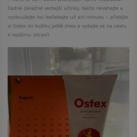
žádné závažné vedlejší účinky, takže neváhejte a
vyzkoušejte ho! Nečekejte už ani minutu – přidejte
si Ostex do košíku ještě dnes a vydejte se na cestu
k lepšímu zdraví!