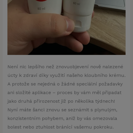
Není nic lepšího než znovuobjevení nově nalezené
úcty k zdraví díky využití našeho kloubního krému.
A protože se nejedná o žádné speciální požadavky
ani složité aplikace – proces by vám měl připadat
jako druhá přirozenost již po několika týdnech!
Nyní máte šanci znovu se seznámit s plynulým,
konzistentním pohybem, aniž by vás omezovala
bolest nebo ztuhlost bránící vašemu pokroku.