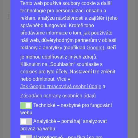
Tento web používá soubory cookie a další
technologie pro personalizaci obsahu a
Informace o produktu
reklam, analýzu návštěvnosti a zajištění jeho
správného fungování. Kromě toho
předáváme informace o tom, jak používáte
Forma:
Práškový nápoj
náš web, důvěryhodným partnerům v oblasti
Hmotnost:
82,5 g
reklamy a analytiky (například
Google
), kteří
Podmínky výdeje:
Bez receptu
je mohou doplňovat z jiných zdrojů.
Kliknutím na „Souhlasím“ souhlasíte s
cookies pro tyto účely. Nastavení lze změnit
nebo odmítnout. Více v
Koupit
MOVESKIN PRO
v ČR
Jak Google zpracovává osobní údaje
a
Zásadách ochrany osobních údajů
Technické – nezbytné pro fungování
Technické – nezbytné pro fungování webu
webu
Analytické – pomáhají analyzovat
Analytické – pomáhají analyzovat provoz na webu
provoz na webu
Marketingové – používají se pro