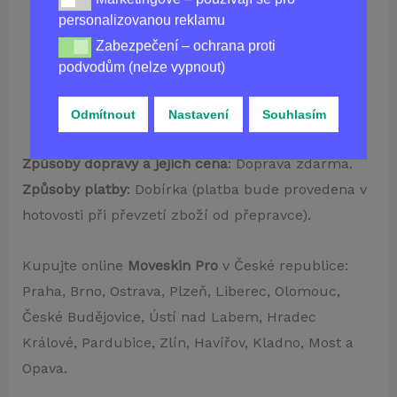
Marketingové – používají se pro personalizovanou re
personalizovanou reklamu
1130,00
Kč
Zabezpečení – ochrana proti
Zabezpečení – ochrana proti podvodům (nelze vypnou
Není skladem
podvodům (nelze vypnout)
Odmítnout
Nastavení
Souhlasím
Způsoby dopravy a jejich cena
: Doprava zdarma.
Způsoby platby
: Dobírka (platba bude provedena v
hotovosti při převzetí zboží od přepravce).
Kupujte online
Moveskin Pro
v České republice:
Praha, Brno, Ostrava, Plzeň, Liberec, Olomouc,
České Budějovice, Ústí nad Labem, Hradec
Králové, Pardubice, Zlín, Havířov, Kladno, Most a
Opava.