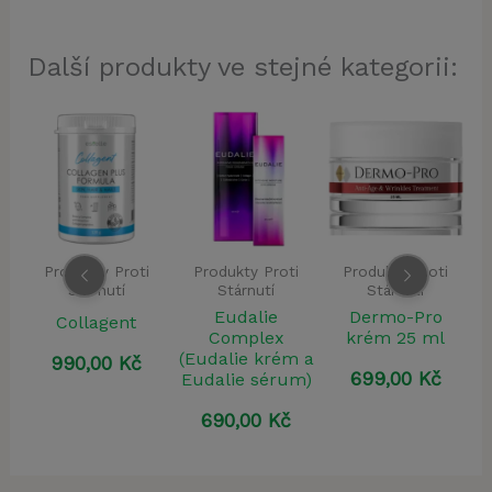
Další produkty ve stejné kategorii:
Produkty Proti
Produkty Proti
Produkty Proti
Stárnutí
Stárnutí
Stárnutí
Eudalie
Dermo-Pro
Collagent
R
Complex
krém 25 ml
(Eudalie krém a
990,00
Kč
699,00
Kč
Eudalie sérum)
690,00
Kč