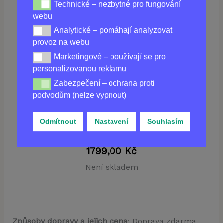
Technické – nezbytné pro fungování
Technické – nezbytné pro fungování webu
webu
Analytické – pomáhají analyzovat
Analytické – pomáhají analyzovat provoz na webu
Koupit
GLAMILIPS
v ČR
provoz na webu
Marketingové – používají se pro
Marketingové – používají se pro personalizovanou re
personalizovanou reklamu
Zabezpečení – ochrana proti
Zabezpečení – ochrana proti podvodům (nelze vypnou
podvodům (nelze vypnout)
Odmítnout
Nastavení
Souhlasím
1799,00
Kč
Není skladem
Způsoby dopravy a jejich cena
: Doprava zdarma.