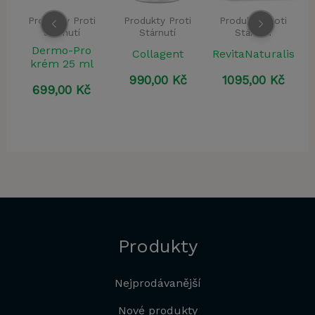
ty Proti
Produkty Proti
Produkty Proti
Produkty Pro
rnutí
Stárnutí
Stárnutí
Stárnutí
o-Pro
Collagent
RevitaNaturalis
Eudalie
 25 ml
990,00
Kč
1095,00
Kč
690,00
K
,00
Kč
Produkty
Nejprodávanější
Nové produkty