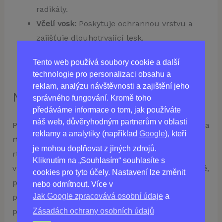
radikály.
Včelí vosk:
Poskytuje ochrannou vrstvu a
zajišťuje dlouhotrvající lesk.
Extrakt z chilli papriček:
Zajišťuje jemné
Tento web používá soubory cookie a další
zvýšení objemu rtů.
technologie pro personalizaci obsahu a
reklam, analýzu návštěvnosti a zajištění jeho
Návod k použití GlamiLips
správného fungování. Kromě toho
předáváme informace o tom, jak používáte
náš web, důvěryhodným partnerům v oblasti
Při prvním použití naneste malé množství lesku na
reklamy a analytiky (například
Google
), kteří
rty a jemně rozetřete tenkou vrstvu po celé ploše
je mohou doplňovat z jiných zdrojů.
rtů. Počkejte 2-3 minuty a poté přidejte další
Kliknutím na „Souhlasím“ souhlasíte s
vrstvu podle potřeby. Lesk můžete používat denně,
cookies pro tyto účely. Nastavení lze změnit
přičemž efekt bude viditelný během 5 minut a
nebo odmítnout. Více v
Jak Google zpracovává osobní údaje
a
přetrvá po dobu 2-3 hodin. Nepoužívejte lesk na
poškozené rty s ranami či prasklinami.
Zásadách ochrany osobních údajů