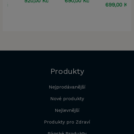
920,00
Kč
690,00
Kč
699,00
Kč
E
Produkty
Nejprodávanější
Nové produkty
Nejlevnější
Produkty pro Zdraví
Pánské Produkty