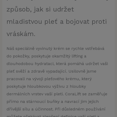
způsob, jak si udržet
mladistvou pleť a bojovat proti
vráskám.
Náš speciálně vyvinutý krém se rychle vstřebává
do pokožky, poskytuje okamžitý lifting a
dlouhodobou hydrataci, která pomáhá udržet vaši
pleť svěží a zdravě vypadající. Usilovně jsme
pracovali na vývoji pleťového krému, který
poskytuje hloubkovou výživu z hloubky
dermálních vrstev vaší pleti. CoraLift se zaměřuje
přímo na stárnoucí buňky a navrací jim jejich
dřívější sílu a účinnost. Při důsledném používání
můžete očekávat zlepšení definice vaší pleti a