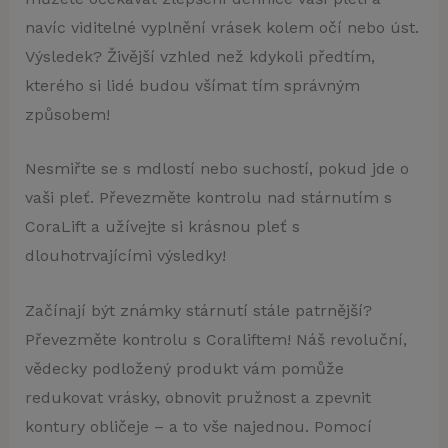
navíc viditelné vyplnění vrásek kolem očí nebo úst.
Výsledek? Živější vzhled než kdykoli předtím,
kterého si lidé budou všímat tím správným
způsobem!
Nesmiřte se s mdlostí nebo suchostí, pokud jde o
vaši pleť. Převezměte kontrolu nad stárnutím s
CoraLift a užívejte si krásnou pleť s
dlouhotrvajícími výsledky!
Začínají být známky stárnutí stále patrnější?
Převezměte kontrolu s Coraliftem! Náš revoluční,
vědecky podložený produkt vám pomůže
redukovat vrásky, obnovit pružnost a zpevnit
kontury obličeje – a to vše najednou. Pomocí