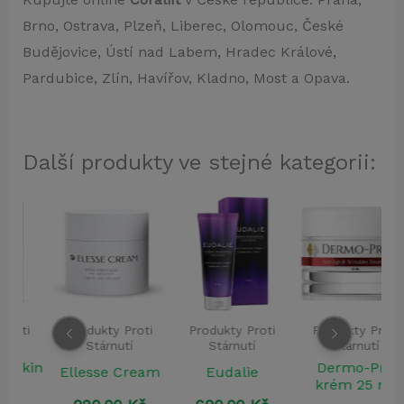
Brno, Ostrava, Plzeň, Liberec, Olomouc, České
Budějovice, Ústí nad Labem, Hradec Králové,
Pardubice, Zlín, Havířov, Kladno, Most a Opava.
Další produkty ve stejné kategorii:
Produkty Proti
Produkty Proti
Produkty Proti
Stárnutí
Stárnutí
Stárnutí
in
Dermo-Pro
Ellesse Cream
Eudalie
krém 25 ml
(