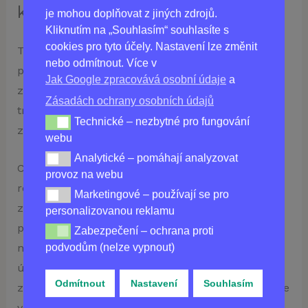
které jste snili, s CoraLiftem!
je mohou doplňovat z jiných zdrojů.
Kliknutím na „Souhlasím“ souhlasíte s
cookies pro tyto účely. Nastavení lze změnit
Toto nové revoluční řešení péče o pleť dokáže
nebo odmítnout. Více v
proměnit mdlou, stárnoucí pleť v mladistvou a
Jak Google zpracovává osobní údaje
a
zářivou. Již po jednom měsíci používání uvidíte
Zásadách ochrany osobních údajů
transformační výsledky – připravte se nechat
Technické – nezbytné pro fungování
Technické – nezbytné pro fungování webu
zazářit svou vnitřní krásu!
webu
Analytické – pomáhají analyzovat
Analytické – pomáhají analyzovat provoz na webu
CoraLift pomáhá zvýšit produkci kolagenu a
provoz na webu
regenerovat buňky, čímž eliminuje vrásky a
Marketingové – používají se pro
Marketingové – používají se pro personalizovanou re
zvyšuje pružnost pleti. Jeho jedinečná směs
personalizovanou reklamu
probiotik a antioxidantů vyživuje pokožku až do
Zabezpečení – ochrana proti
Zabezpečení – ochrana proti podvodům (nelze vypnou
podvodům (nelze vypnout)
nejhlubších vrstev, čímž zajišťuje ještě trvalejší
účinky. CoraLift revitalizuje a hydratuje pokožku a
Odmítnout
Nastavení
Souhlasím
zanechává ji jemnější než kdykoli předtím. Nejenže
vám tento přípravek bez námahy dodá zdravější