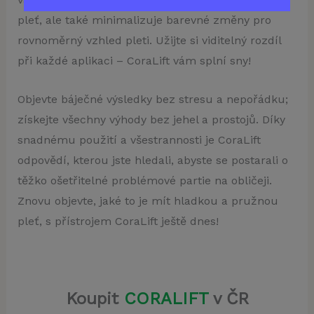
pleť, ale také minimalizuje barevné změny pro
rovnoměrný vzhled pleti. Užijte si viditelný rozdíl
při každé aplikaci – CoraLift vám splní sny!
Objevte báječné výsledky bez stresu a nepořádku;
získejte všechny výhody bez jehel a prostojů. Díky
snadnému použití a všestrannosti je CoraLift
odpovědí, kterou jste hledali, abyste se postarali o
těžko ošetřitelné problémové partie na obličeji.
Znovu objevte, jaké to je mít hladkou a pružnou
pleť, s přístrojem CoraLift ještě dnes!
Koupit
CORALIFT
v ČR