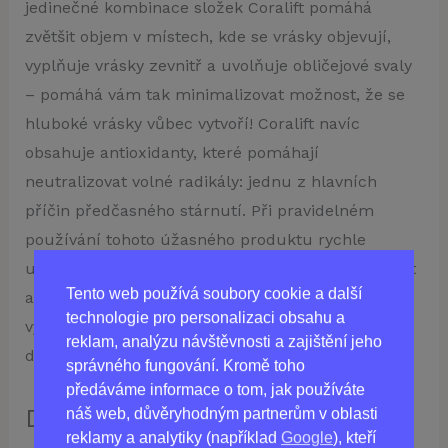
jedinečné kombinace složek Coralift pomáhá
zvětšit objem v místech, kde se vrásky objevují,
vyplňuje vrásky zevnitř a uvolňuje obličejové svaly
– pomáhá vám tak minimalizovat možnost, že se
hluboké vrásky vůbec vytvoří! Coralift navíc
obsahuje antioxidanty, které pomáhají
neutralizovat volné radikály: jednu z hlavních
příčin předčasného stárnutí. Při pravidelném
používání tohoto úžasného produktu rychle
uvidíte vyhlazení výrazových vrásek kolem očí, úst
Tento web používá soubory cookie a další
a čela. Nepropásněte tedy tuto skvělou příležitost
technologie pro personalizaci obsahu a
vypadat déle mladší – investujte do Coralift ještě
reklam, analýzu návštěvnosti a zajištění jeho
dnes!
správného fungování. Kromě toho
předáváme informace o tom, jak používáte
Dosáhněte dokonalé pleti, o
náš web, důvěryhodným partnerům v oblasti
reklamy a analytiky (například
Google
), kteří