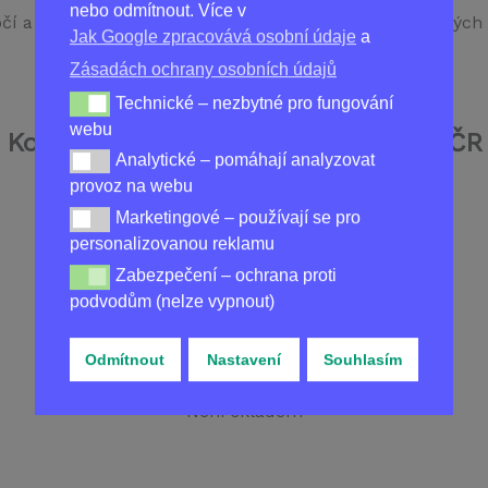
nebo odmítnout. Více v
očí a dosáhnout výrazného vzhledu bez nutnosti umělých 
Jak Google zpracovává osobní údaje
a
Zásadách ochrany osobních údajů
Technické – nezbytné pro fungování
Technické – nezbytné pro fungování webu
webu
Koupit
GETSHAPE BEAUTY EYES
v ČR
Analytické – pomáhají analyzovat
Analytické – pomáhají analyzovat provoz na webu
provoz na webu
Marketingové – používají se pro
Marketingové – používají se pro personalizovanou re
personalizovanou reklamu
Zabezpečení – ochrana proti
Zabezpečení – ochrana proti podvodům (nelze vypnou
podvodům (nelze vypnout)
Odmítnout
Nastavení
Souhlasím
1799,00
Kč
Není skladem