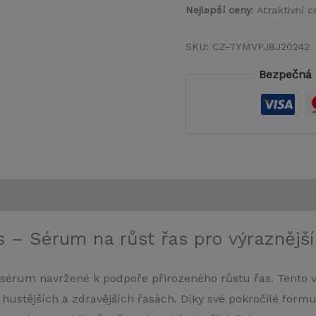
Nejlepší ceny
: Atraktivní
SKU:
CZ-7YMVPJ8J20242
Bezpečná 
 – Sérum na růst řas pro výraznější
sérum navržené k podpoře přirozeného růstu řas. Tento v
 hustějších a zdravějších řasách. Díky své pokročilé formu