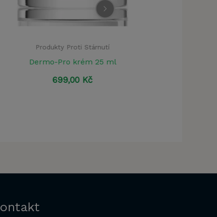
Produkty Proti Stárnutí
Produkty Proti Stá
Eudalie
Ellesse Crea
690,00
Kč
920,00
Kč
ontakt