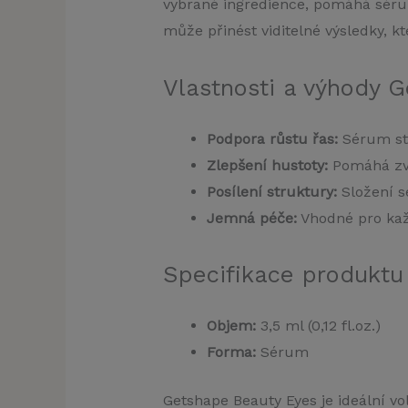
vybrané ingredience, pomáhá sérum 
může přinést viditelné výsledky, 
Vlastnosti a výhody 
Podpora růstu řas:
Sérum sti
Zlepšení hustoty:
Pomáhá zvý
Posílení struktury:
Složení s
Jemná péče:
Vhodné pro každ
Specifikace produktu
Objem:
3,5 ml (0,12 fl.oz.)
Forma:
Sérum
Getshape Beauty Eyes je ideální vo