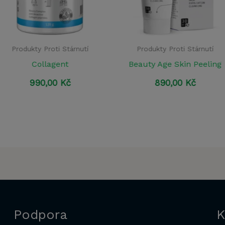
Produkty Proti Stárnutí
Produkty Proti Stárnutí
Beauty Age Skin Peeling
Dermo-Pro krém 25 ml
890,00
Kč
699,00
Kč
Podpora
K