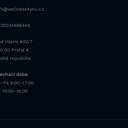
fo@wellness4you.cz
420234688448
d Vilami 802/7
0 00 Praha 4
ská republika
evírací doba:
–Pá 9:00–17:00
Jana
 10:00–16:00
Odborná poradkyně · online