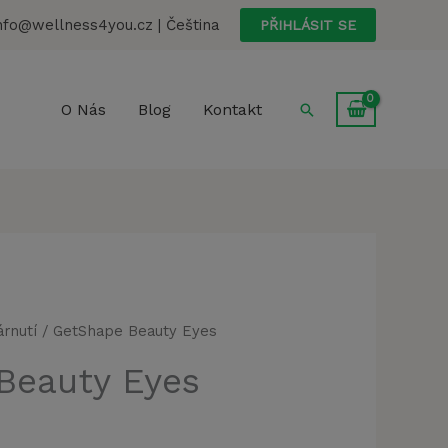
nfo@wellness4you.cz | Čeština
PŘIHLÁSIT SE
Hledat
O Nás
Blog
Kontakt
árnutí
/ GetShape Beauty Eyes
Beauty Eyes