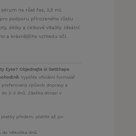
sérum na růst řas, 3,5 ml.
pro podporu přirozeného růstu
oty, délky a celkové vitality. Ideální
ho a krásnějšího vzhledu očí.
ty Eyes? Objednejte si GetShape
pohodlně:
Vyplňte oficiální formulář
 preferovaný způsob dopravy a
 do 2-3 dnů. Zásilka dorazí v
 platby předem, platíte až po
a do několika dnů.