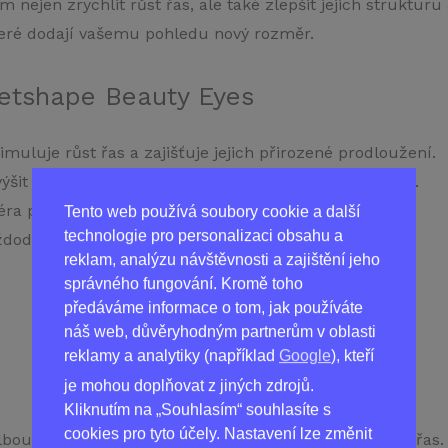
nejen zrychlit růst řas, ale také zlepšit jejich strukturu
které dodají vašemu pohledu nový rozměr.
Getshape Beauty Eyes
muluje růst řas a zajišťuje jejich přirozené prodloužení.
šit hustotu řas, což přispívá k výraznějšímu vzhledu.
éra posiluje řasy a chrání je před lámáním.
Tento web používá soubory cookie a další
technologie pro personalizaci obsahu a
odenní použití, nezatěžuje oči ani pokožku.
reklam, analýzu návštěvnosti a zajištění jeho
správného fungování. Kromě toho
předáváme informace o tom, jak používáte
náš web, důvěryhodným partnerům v oblasti
reklamy a analytiky (například
Google
), kteří
je mohou doplňovat z jiných zdrojů.
Kliknutím na „Souhlasím“ souhlasíte s
cookies pro tyto účely. Nastavení lze změnit
lbou pro ty, kteří chtějí dosáhnout plnějších a delších ř