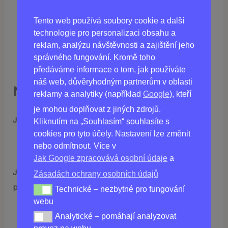
Olej z čajovníku: Má antiseptické a
protizánětlivé účinky, přispívá k celkovému
Tento web používá soubory cookie a další
zdraví pokožky.
technologie pro personalizaci obsahu a
Aloe vera: Známá svými hydratačními a
reklam, analýzu návštěvnosti a zajištění jeho
správného fungování. Kromě toho
zklidňujícími účinky na pokožku.
předáváme informace o tom, jak používáte
náš web, důvěryhodným partnerům v oblasti
Nejčastější otázky a odpovědi
reklamy a analytiky (například
Google
), kteří
je mohou doplňovat z jiných zdrojů.
Jaká je cena LeSkinic krému?
Kliknutím na „Souhlasím“ souhlasíte s
cookies pro tyto účely. Nastavení lze změnit
Tato stránka je oficiálním místem pro nákup
nebo odmítnout. Více v
tohoto produktu.
Jak Google zpracovává osobní údaje
a
Je LeSkinic krém vhodný pro všechny typy
Zásadách ochrany osobních údajů
pokožky?
Technické – nezbytné pro fungování
Technické – nezbytné pro fungování webu
Ano, je určen pro různé typy pleti, avšak
webu
vždy doporučujeme test na malé části kůže
Analytické – pomáhají analyzovat
Analytické – pomáhají analyzovat provoz na webu