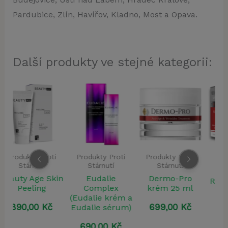
Pardubice, Zlín, Havířov, Kladno, Most a Opava.
Další produkty ve stejné kategorii:
Produkty Proti
Produkty Proti
Produkty Proti
Stárnutí
Stárnutí
Stárnutí
in
Eudalie
Dermo-Pro
RevitaNaturalis
Complex
krém 25 ml
(Eudalie krém a
1095,00
Kč
699,00
Kč
Eudalie sérum)
690,00
Kč