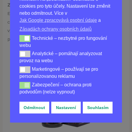
Začněte nyní svou cestu k lepšímu já!
Bulk
cookies pro tyto účely. Nastavení lze změnit
nebo odmítnout. Více v
Extreme je tu, aby vám pomohl dosáhnout vašich
Jak Google zpracovává osobní údaje
a
cílů a překonat vaše očekávání. Buďte silnější,
Zásadách ochrany osobních údajů
vytrvalejší a plní energie. Vaše tělo a mysl vám
Technické – nezbytné pro fungování
Technické – nezbytné pro fungování webu
poděkují!
webu
Analytické – pomáhají analyzovat
Analytické – pomáhají analyzovat provoz na webu
provoz na webu
Marketingové – používají se pro
Marketingové – používají se pro personalizovanou re
Koupit
BULK EXTREME
v ČR
personalizovanou reklamu
Zabezpečení – ochrana proti
Zabezpečení – ochrana proti podvodům (nelze vypnou
podvodům (nelze vypnout)
Odmítnout
Nastavení
Souhlasím