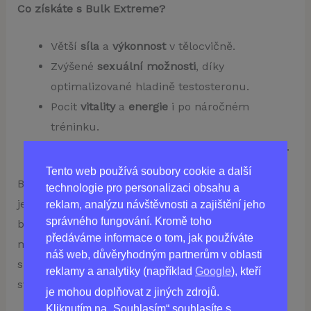
Co získáte s Bulk Extreme?
Větší
síla
a
výkonnost
v tělocvičně.
Zvýšené
sexuální možnosti
, díky
optimalizované hladině testosteronu.
Pocit
vitality
a
energie
i po náročném
tréninku.
Rychlejší regeneraci
a
lepší fyzickou kondici
.
Tento web používá soubory cookie a další
Bulk Extreme je vytvořen z 13 přírodních složek,
technologie pro personalizaci obsahu a
jejichž inovativní kombinace zaručuje efektivní a
reklam, analýzu návštěvnosti a zajištění jeho
správného fungování. Kromě toho
bezpečné působení. Tento doplněk je oblíbený
předáváme informace o tom, jak používáte
mezi stále rostoucím počtem lidí, kteří se věnují
náš web, důvěryhodným partnerům v oblasti
silovému tréninku a hledají kvalitní podporu ve
reklamy a analytiky (například
Google
), kteří
svém snažení.
je mohou doplňovat z jiných zdrojů.
Kliknutím na „Souhlasím“ souhlasíte s