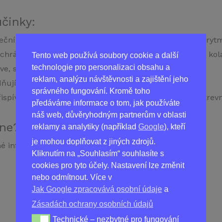
účinky:
eční sval, zlepšuje krevní oběh a normalizuje srdeční ryt
 chrání buňky před poškozením a podílí se na syntéze kol
Tento web používá soubory cookie a další
technologie pro personalizaci obsahu a
e, snižuje krevní tlak a podporuje relaxaci cév.
reklam, analýzu návštěvnosti a zajištění jeho
ňující účinky, snižuje stres a zlepšuje spánek.
správného fungování. Kromě toho
ispívá ke snížení hladiny cholesterolu a normalizaci krevn
předáváme informace o tom, jak používáte
náš web, důvěryhodným partnerům v oblasti
one?
reklamy a analytiky (například
Google
), kteří
je mohou doplňovat z jiných zdrojů.
né informace naleznete v návodu k použití.
Kliknutím na „Souhlasím“ souhlasíte s
cookies pro tyto účely. Nastavení lze změnit
nebo odmítnout. Více v
Jak Google zpracovává osobní údaje
a
Zásadách ochrany osobních údajů
Technické – nezbytné pro fungování
Technické – nezbytné pro fungování webu