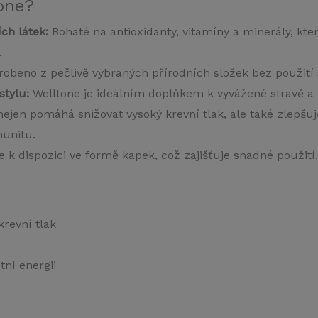
tone?
ch látek:
Bohaté na antioxidanty, vitamíny a minerály, kte
.
obeno z pečlivě vybraných přírodních složek bez použití 
stylu:
Welltone je ideálním doplňkem k vyvážené stravě a pr
ejen pomáhá snižovat vysoký krevní tlak, ale také zlepšu
munitu.
e k dispozici ve formě kapek, což zajišťuje snadné použití.
revní tlak
tní energii