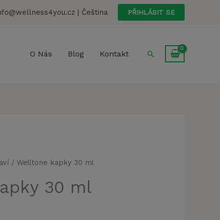
nfo@wellness4you.cz | Čeština
PŘIHLÁSIT SE
Hledat
O Nás
Blog
Kontakt
aví
/ Welltone kapky 30 ml
kapky 30 ml