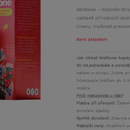
Welltone – doplněk stra
základě přírodních slo
únavu, zvyšovat pracovn
Není skladem
Jak získat Welltone kapk
30 ml jednoduše a pohodl
našem e-shopu. Zvolte pr
Očekávejte balíček do 2-3
obálce.
Proč nakupovat u nás?
Platba při převzetí
: Žádné
doručení zásilky.
Rychlé doručení
: Zdarma 
Nejlepší ceny
: Atraktivní