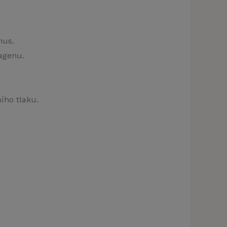
mus.
agenu.
ího tlaku.