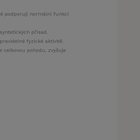
ré podporují normální funkci
syntetických přísad.
avidelné fyzické aktivitě.
je celkovou pohodu, zvyšuje