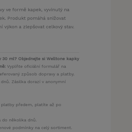
vy ve formě kapek, vyvinutý na
žek. Produkt pomáhá snižovat
í výkon a zlepšovat celkový stav.
y 30 ml? Objednejte si Welltone kapky
ně:
Vyplňte oficiální formulář na
eferovaný způsob dopravy a platby.
 dnů. Zásilka dorazí v anonymní
 platby předem, platíte až po
a do několika dnů.
 cenové podmínky na celý sortiment.