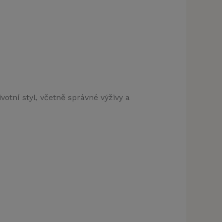
klamu
t)
otní styl, včetně správné výživy a