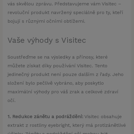
vás skvělou zprávu. Představujeme vám Visitec –
revoluční produkt navržený speciálně pro ty, kteří
bojují s různými očními obtížemi.
Vaše výhody s Visitec
Soustřeďme se na výsledky a přínosy, které
můžete získat díky používání Visitec. Tento
jedinečný produkt není pouze dalším z řady. Jeho
složení bylo pečlivě vybráno, aby poskytlo
maximální výhody pro váš zrak a celkové zdraví
očí.
1. Redukce zánětu a podráždění:
Visitec obsahuje
extrakt z rostliny eyebright, který má protizánětlivé
účinky. Záněty a podráždění očí mohou být