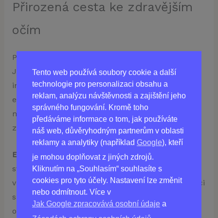
Přirozená cesta ke zdravějším
očím
Přejděme k tomu, co dělá Visitec tak účinným.
Jeho složení je založeno na dvou klíčových
Tento web používá soubory cookie a další
technologie pro personalizaci obsahu a
ingrediencích – extraktu z rostliny eyebright a
reklam, analýzu návštěvnosti a zajištění jeho
extraktu z borůvky (Bilberry). Tyto přírodní složky
správného fungování. Kromě toho
mají široké spektrum pozitivních účinků na váš
předáváme informace o tom, jak používáte
zrak a zdraví očí.
náš web, důvěryhodným partnerům v oblasti
reklamy a analytiky (například
Google
), kteří
Extrakt z eyebrightu:
Rostlina eyebright je známá
je mohou doplňovat z jiných zdrojů.
svými protizánětlivými a antioxidačními
Kliknutím na „Souhlasím“ souhlasíte s
cookies pro tyto účely. Nastavení lze změnit
vlastnostmi. To znamená, že nejenže může pomoci
nebo odmítnout. Více v
snížit záněty a podráždění, ale také může chránit
Jak Google zpracovává osobní údaje
a
oči před škodlivými volnými radikály, které mohou