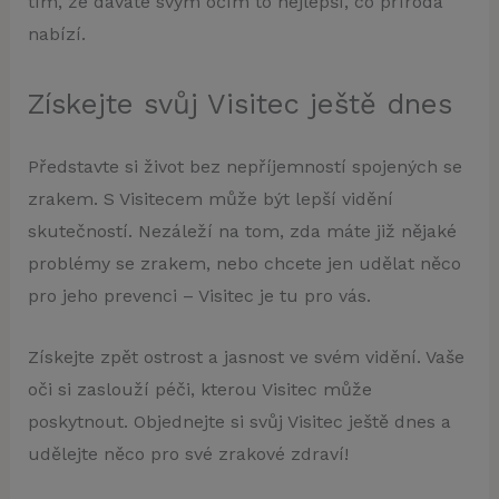
tím, že dáváte svým očím to nejlepší, co příroda
nabízí.
Získejte svůj Visitec ještě dnes
Představte si život bez nepříjemností spojených se
zrakem. S Visitecem může být lepší vidění
skutečností. Nezáleží na tom, zda máte již nějaké
problémy se zrakem, nebo chcete jen udělat něco
pro jeho prevenci – Visitec je tu pro vás.
Získejte zpět ostrost a jasnost ve svém vidění. Vaše
oči si zaslouží péči, kterou Visitec může
poskytnout. Objednejte si svůj Visitec ještě dnes a
udělejte něco pro své zrakové zdraví!