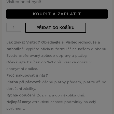
Visitec hned nyní!
KOUPIT A ZAPLATIT
PŘIDAT DO KOŠÍKU
Jak získat Visitec? Objednejte si Visitec jednoduše a
pohodlně:
Vyplňte oficiální formulář na našem e-shopu.
Zvolte preferovaný způsob dopravy a platby.
Očekávejte balíček do 2-3 dnů. Zásilka dorazí v
anonymní obálce.
Proč nakupovat u nás?
Platba při převzetí
: Žádné platby předem, platíte až po
doručení zásilky.
Rychlé doručení
: Zdarma a do několika dnů.
Nejlepší ceny
: Atraktivní cenové podmínky na celý
sortiment.