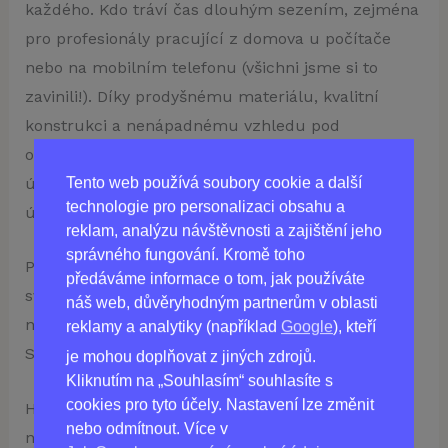
každého. Kdo tráví čas dlouhým sezením, zejména
pro profesionály pracující z domova u počítače
nebo na mobilním telefonu (všichni jsme si to
zavinili!). Díky prodyšnému materiálu, kvalitní
konstrukci a nenápadnému vzhledu pod
oblečením poskytuje Smart Posture Corrector
Tento web používá soubory cookie a další
úlevu ramenům, krku a zádům, aniž by to bylo na
technologie pro personalizaci obsahu a
úkor stylu.
reklam, analýzu návštěvnosti a zajištění jeho
správného fungování. Kromě toho
Převezměte kontrolu nad přirozeným vyrovnáním
předáváme informace o tom, jak používáte
svého těla, aniž byste museli obětovat efektivitu
náš web, důvěryhodným partnerům v oblasti
nebo pohodlí. Pořiďte si chytré řešení s přístrojem
reklamy a analytiky (například
Google
), kteří
Smart Posture Corrector!
je mohou doplňovat z jiných zdrojů.
Kliknutím na „Souhlasím“ souhlasíte s
cookies pro tyto účely. Nastavení lze změnit
Hrbíte se? Máte obavy o zdraví své páteře? Pak je
nebo odmítnout. Více v
náš revoluční korektor držení těla určen právě