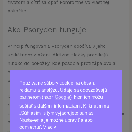
životom a cítiť sa opäť komfortne vo vlastnej
pokožke.
Ako Psoryden funguje
Princíp fungovania Psoryden spočíva v jeho
unikátnom zložení. Aktívne zložky prenikajú
hlboko do pokožky, kde pôsobia protizápalovo a
hydratačne. Týmto spôsobom sa redukujú
príznaky psoriázy priamo v mieste ich vzniku.
Používame súbory cookie na obsah,
reklamu a analýzu. Údaje sa odovzdávajú
Dlhodobé používanie produktu podporuje
partnerom (napr.
Google
), ktorí ich môžu
regeneráciu pokožky, znižuje svrbenie a zároveň
spájať s ďalšími informáciami. Kliknutím na
„Súhlasím“ s tým vyjadrujete súhlas.
zabraňuje opätovnému vzniku psoriázy. Je dôležité
Nastavenia je možné upraviť alebo
pokračovať v používaní aj po vymiznutí príznakov,
odmietnuť. Viac v
aby ste si zachovali zdravý vzhľad pokožky a