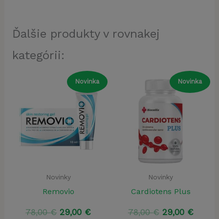
Ďalšie produkty v rovnakej
kategórii:
Novinka
Novinka
Novinky
Novinky
Removio
Cardiotens Plus
Pôvodná
Aktuálna
Pôvodná
Aktuá
78,00
€
29,00
€
78,00
€
29,00
€