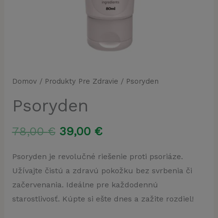
Domov
/
Produkty Pre Zdravie
/ Psoryden
Psoryden
Pôvodná
Aktuálna
78,00
€
39,00
€
cena
cena
Psoryden je revolučné riešenie proti psoriáze.
Užívajte čistú a zdravú pokožku bez svrbenia či
bola:
je:
začervenania. Ideálne pre každodennú
78,00 €.
39,00 €.
starostlivosť. Kúpte si ešte dnes a zažite rozdiel!