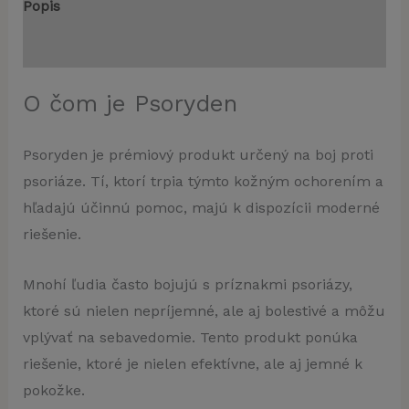
Popis
Recenzie (1)
O čom je Psoryden
Psoryden je prémiový produkt určený na boj proti
psoriáze. Tí, ktorí trpia týmto kožným ochorením a
hľadajú účinnú pomoc, majú k dispozícii moderné
riešenie.
Mnohí ľudia často bojujú s príznakmi psoriázy,
ktoré sú nielen nepríjemné, ale aj bolestivé a môžu
vplývať na sebavedomie. Tento produkt ponúka
riešenie, ktoré je nielen efektívne, ale aj jemné k
pokožke.