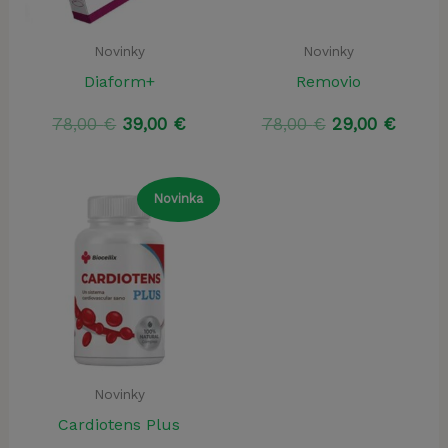
Novinky
Novinky
Diaform+
Removio
Pôvodná
Aktuálna
Pôvodná
Aktuá
78,00
€
39,00
€
78,00
€
29,00
€
cena
cena
cena
cena
bola:
je:
bola:
je:
78,00 €.
39,00 €.
78,00 €.
29,00 
Novinka
Novinky
Cardiotens Plus