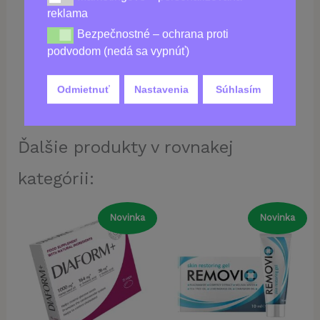
39,00
€
reklama
Bezpečnostné – ochrana proti
Bezpečnostné – ochrana proti podvodom (nedá sa vy
podvodom (nedá sa vypnúť)
Nedostupné
Odmietnuť
Nastavenia
Súhlasím
Ďalšie produkty v rovnakej
kategórii:
Novinka
Novinka