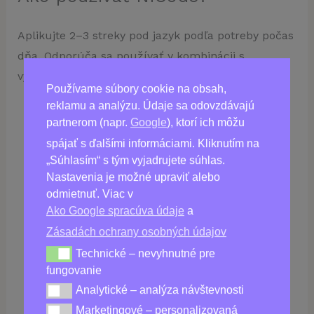
Aplikujte 2–3 streky pod jazyk podľa potreby počas
dňa. Odporúča sa používať v kombinácii s
vyváženou stravou a zdravým životným štýlom.
Používame súbory cookie na obsah,
reklamu a analýzu. Údaje sa odovzdávajú
partnerom (napr.
Google
), ktorí ich môžu
spájať s ďalšími informáciami. Kliknutím na
Kúpiť
NiCode
„Súhlasím“ s tým vyjadrujete súhlas.
Nastavenia je možné upraviť alebo
odmietnuť. Viac v
Ako Google spracúva údaje
a
Zásadách ochrany osobných údajov
Technické – nevyhnutné pre
Technické – nevyhnutné pre fungovanie
fungovanie
Analytické – analýza návštevnosti
Analytické – analýza návštevnosti
Marketingové – personalizovaná
Marketingové – personalizovaná reklama