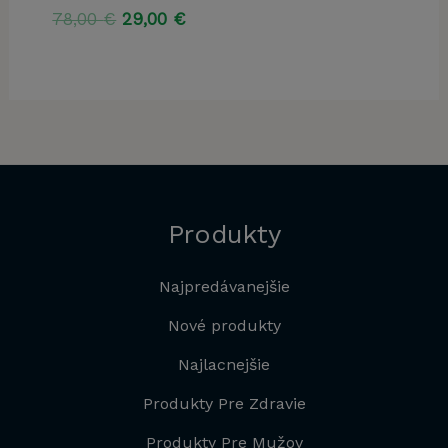
Pôvodná
Aktuálna
78,00
€
29,00
€
cena
cena
bola:
je:
78,00 €.
29,00 €.
Produkty
Najpredávanejšie
Nové produkty
Najlacnejšie
Produkty Pre Zdravie
Produkty Pre Mužov