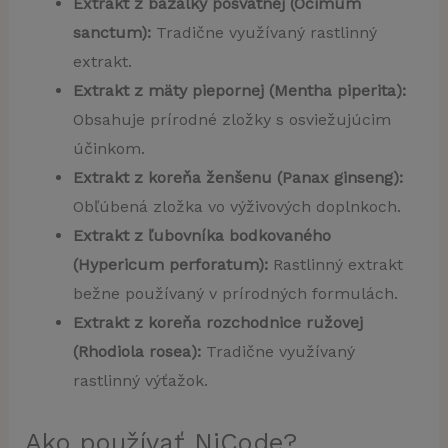
Extrakt z bazalky posvätnej (Ocimum
sanctum):
Tradične využívaný rastlinný
extrakt.
Extrakt z mäty piepornej (Mentha piperita):
Obsahuje prírodné zložky s osviežujúcim
účinkom.
Extrakt z koreňa ženšenu (Panax ginseng):
Obľúbená zložka vo výživových doplnkoch.
Extrakt z ľubovníka bodkovaného
(Hypericum perforatum):
Rastlinný extrakt
bežne používaný v prírodných formulách.
Extrakt z koreňa rozchodnice ružovej
(Rhodiola rosea):
Tradične využívaný
rastlinný výťažok.
Ako používať NiCode?