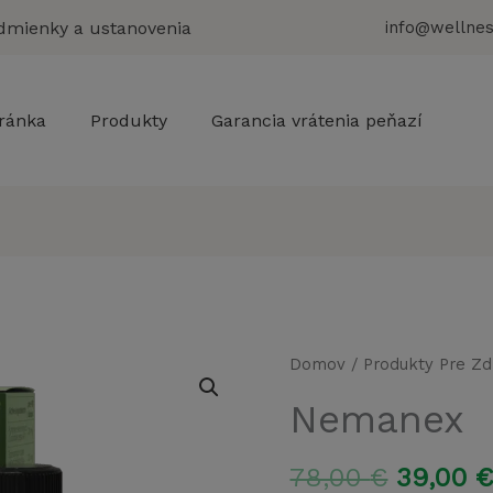
dmienky a ustanovenia
info@wellnes
ránka
Produkty
Garancia vrátenia peňazí
Domov
/
Produkty Pre Zd
Nemanex
Pôvodn
78,00
€
39,00