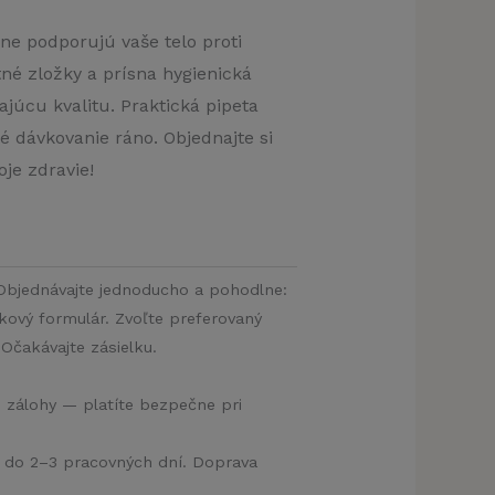
cena
e podporujú vaše telo proti
tné zložky a prísna hygienická
je:
ajúcu kvalitu. Praktická pipeta
.
39,00 €.
 dávkovanie ráno. Objednajte si
oje zdravie!
Objednávajte jednoducho a pohodlne:
vkový formulár. Zvoľte preferovaný
Očakávajte zásielku.
e zálohy — platíte bezpečne pri
a do 2–3 pracovných dní. Doprava