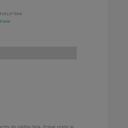
MVSLR7686
ravie
zity do nášho tela. Práve preto je