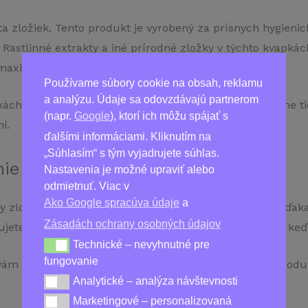
ita zložiek. Tento produkt je vyrobený za prísnych hygien
. Rastlinné extrakty a iné prírodné zložky v týchto kvapkác
i maximum účinku.
Používame súbory cookie na obsah, reklamu
a analýzu. Údaje sa odovzdávajú partnerom
kách. Ide o spôsob, akým kombinujeme a spracovávame tie
(napr.
Google
), ktorí ich môžu spájať s
i.
ďalšími informáciami. Kliknutím na
„Súhlasím“ s tým vyjadrujete súhlas.
e s praktickou pipetou
Nastavenia je možné upraviť alebo
odmietnuť. Viac v
Ako Google spracúva údaje
a
y zložité a stresujúce, ale nie s kvapkami Nemanex. Vďaka
Zásadách ochrany osobných údajov
jete, a aplikovať ju ráno alebo kedykoľvek počas dňa, keď
Technické – nevyhnutné pre
Technické – nevyhnutné pre fungovanie
fungovanie
ám pomôže zabezpečiť, že využijete všetky výhody produ
Analytické – analýza návštevnosti
Analytické – analýza návštevnosti
Marketingové – personalizovaná
Marketingové – personalizovaná reklama