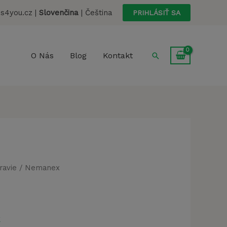
s4you.cz |
Slovenčina
|
Čeština
PRIHLÁSIŤ SA
Hľadať
O Nás
Blog
Kontakt
ravie
/ Nemanex
á
Aktuálna
€