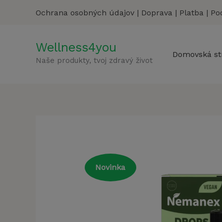
Preskočiť
Ochrana osobných údajov
|
Doprava
|
Platba
|
Po
na
obsah
Wellness4you
Domovská st
Naše produkty, tvoj zdravý život
Novinka