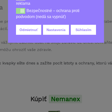
reklama
a
Bezpečnostné – ochrana proti
Bezpečnostné – ochrana proti podvodom (nedá sa vy
podvodom (nedá sa vypnúť)
 proti parazitom. Sú tiež o ochrane vášho zdravia a zabez
ácií.
Odmietnuť
Nastavenia
Súhlasím
vážnymi. Začnite dbať na svoje zdravie už dnes. Ochraňte
 môžu ohroziť vaše zdravie.
 kvapky ešte dnes a zažite pocit istoty a ochrany, ktorú
Kúpiť
Nemanex