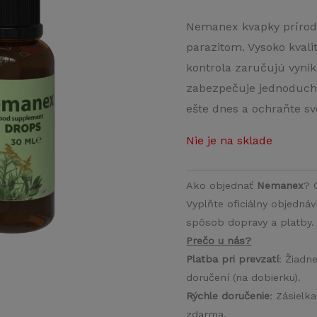
cena
Nemanex kvapky prírodn
parazitom. Vysoko kvali
bola:
kontrola zaručujú vynik
78,00 €
zabezpečuje jednoduché
ešte dnes a ochraňte sv
Nie je na sklade
Ako objednať
Nemanex
? 
Vyplňte oficiálny objedná
spôsob dopravy a platby. 
Prečo u nás?
Platba pri prevzatí
: Žiadn
doručení (na dobierku).
Rýchle doručenie
: Zásielk
zdarma.