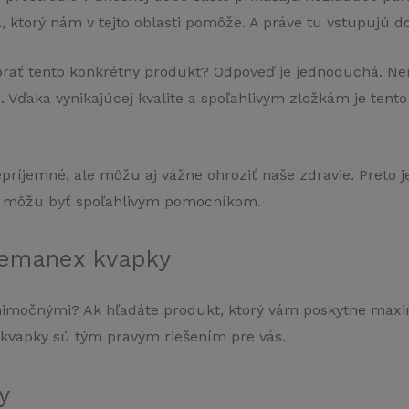
a, ktorý nám v tejto oblasti pomôže. A práve tu vstupujú 
brať tento konkrétny produkt? Odpoveď je jednoduchá. N
. Vďaka vynikajúcej kvalite a spoľahlivým zložkám je tent
príjemné, ale môžu aj vážne ohroziť naše zdravie. Preto je
 môžu byť spoľahlivým pomocníkom.
Nemanex kvapky
výnimočnými? Ak hľadáte produkt, ktorý vám poskytne max
kvapky sú tým pravým riešením pre vás.
y