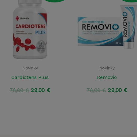
Novinky
Novinky
Cardiotens Plus
Removio
Pôvodná
Aktuálna
Pôvodná
Akt
78,00
€
29,00
€
78,00
€
29,00
€
cena
cena
cena
cen
bola:
je:
bola:
je:
78,00 €.
29,00 €.
78,00 €.
29,