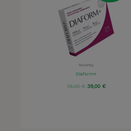
Novinky
Diaform+
Pôvodná
Aktuálna
78,00
€
39,00
€
cena
cena
bola:
je:
78,00 €.
39,00 €.