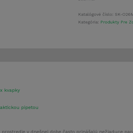
Katalógové číslo:
SK-O26
Kategória:
Produkty Pre Zd
x kvapky
aktickou pipetou
a prostredie v dnešnej dobe často prinášajú nežiaduce para