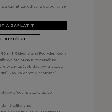
 zklidnit zarudlou a olupující se
IT A ZAPLATIT
T DO KOŠÍKU
 80 ml? Objednejte si Psoryden krém
ně:
Vyplňte oficiální formulář na
eferovaný způsob dopravy a platby.
 dnů. Zásilka dorazí v anonymní
 platby předem, platíte až po
a do několika dnů.