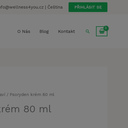
80
nfo@wellness4you.cz | Čeština
PŘIHLÁSIT SE
ml
množství
Hledat
O Nás
Blog
Kontakt
aví
/ Psoryden krém 80 ml
krém 80 ml