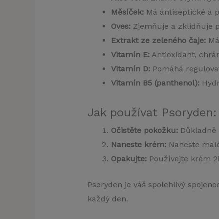
Měsíček:
Má antiseptické a pr
Oves:
Zjemňuje a zklidňuje 
Extrakt ze zeleného čaje:
Má 
Vitamín E:
Antioxidant, chrá
Vitamín D:
Pomáhá regulovat 
Vitamín B5 (panthenol):
Hydr
Jak používat Psoryden:
Očistěte pokožku:
Důkladně 
Naneste krém:
Naneste malé 
Opakujte:
Používejte krém 2k
Psoryden je váš spolehlivý spojene
každý den.