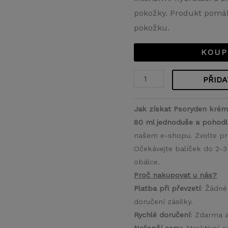
pokožky. Produkt pomáhá
pokožku.
KOUP
PŘIDA
Jak získat Psoryden krém
80 ml jednoduše a pohodl
našem e-shopu. Zvolte pr
Očekávejte balíček do 2-3
obálce.
Proč nakupovat u nás?
Platba při převzetí
: Žádné
doručení zásilky.
Rychlé doručení
: Zdarma 