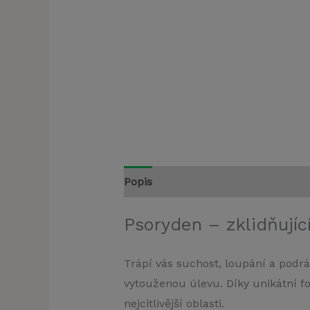
Popis
Psoryden – zklidňujíc
Trápí vás suchost, loupání a podr
vytouženou úlevu. Díky unikátní fo
nejcitlivější oblasti.