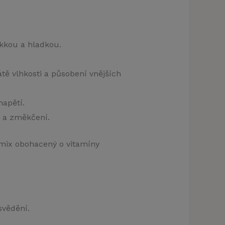
kkou a hladkou.
tě vlhkosti a působení vnějších
apětí.
i a změkčení.
 mix obohacený o vitamíny
svědění.