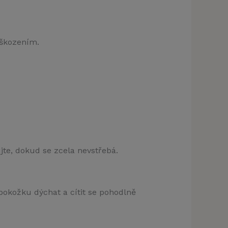
oškozením.
klamu
t)
e, dokud se zcela nevstřebá.
 pokožku dýchat a cítit se pohodlně