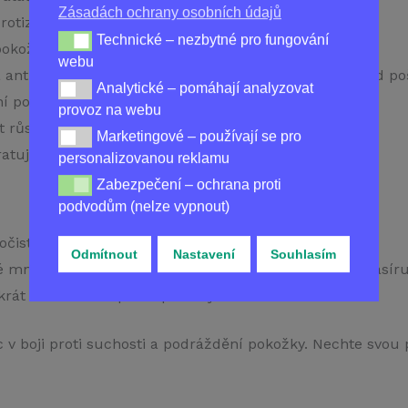
Zásadách ochrany osobních údajů
otizánětlivé vlastnosti, pomáhá hojit rány.
Technické – nezbytné pro fungování
Technické – nezbytné pro fungování webu
pokožku, zmírňuje podráždění.
webu
antioxidační vlastnosti, pomáhá chránit pokožku před p
Analytické – pomáhají analyzovat
Analytické – pomáhají analyzovat provoz na webu
ní pokožku před poškozením a podporuje hojení.
provoz na webu
růst kožních buněk a snižovat zánět.
Marketingové – používají se pro
Marketingové – používají se pro personalizovanou re
atuje pokožku a podporuje hojení.
personalizovanou reklamu
Zabezpečení – ochrana proti
Zabezpečení – ochrana proti podvodům (nelze vypnou
podvodům (nelze vypnout)
očistěte pokožku jemným čistícím prostředkem.
Odmítnout
Nastavení
Souhlasím
množství krému na problémové oblasti a jemně vmasírujt
rát denně nebo podle potřeby.
c v boji proti suchosti a podráždění pokožky. Nechte svou