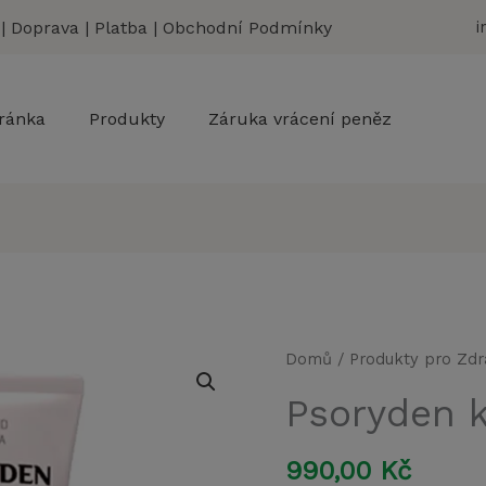
|
Doprava
|
Platba
|
Obchodní Podmínky
i
ránka
Produkty
Záruka vrácení peněz
Psoryden
Domů
/
Produkty pro Zdr
krém
Psoryden 
80
ml
990,00
Kč
množství