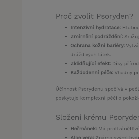
Proč zvolit Psoryden?
Intenzivní hydratace:
Hluboce
Zmírnění podráždění:
Snižuj
Ochrana kožní bariéry:
Vytvá
dráždivých látek.
Zklidňující efekt:
Díky přírod
Každodenní péče:
Vhodný pro
Účinnost Psorydenu spočívá v pečl
poskytuje komplexní péči o pokožk
Složení krému Psoryde
Heřmánek:
Má protizánětlivé
Aloe vera:
Známo svými hydrat