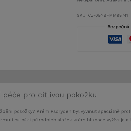
Nejlepší ceny
: Atraktivní
SKU:
CZ-6BYBFMM88741
Bezpečná 
í péče pro citlivou pokožku
áždění pokožky? Krém Psoryden byl vyvinut speciálně proto
rmuli na bázi přírodních složek krém hluboce vyživuje a h