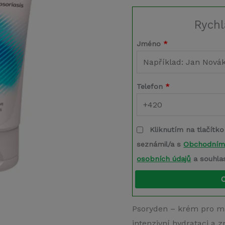
Rychl
Jméno
*
Telefon
*
Kliknutím na tlačítko
seznámil/a s
Obchodním
osobních údajů
a souhla
Psoryden – krém pro mís
intenzivní hydrataci a