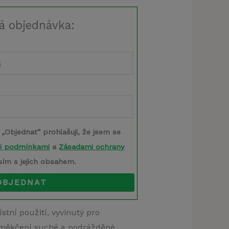
á objednávka:
 „Objednat” prohlašuji, že jsem se
i podmínkami
a
Zásadami ochrany
sím s jejich obsahem.
OBJEDNAT
tní použití, vyvinutý pro
 změkčení suché a podrážděné