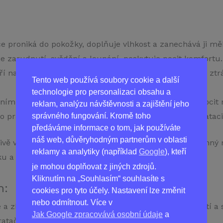
 proniká do pokožky, doplňuje vlhkost a zanechává ji mě
e zarudnutí, svědění a loupání, poskytuje pocit komfortu.
ří na povrchu pokožky ochranný film, který zabraňuje ztrá
Tento web používá soubory cookie a další
technologie pro personalizaci obsahu a
ním složkám krém zklidňuje pokožku a odstraňuje pocit n
reklam, analýzu návštěvnosti a zajištění jeho
správného fungování. Kromě toho
 pravidelné používání, poskytuje dlouhotrvající hydratac
předáváme informace o tom, jak používáte
náš web, důvěryhodným partnerům v oblasti
ivě vybraném složení přírodních ingrediencí. Náš bylinný
reklamy a analytiky (například
Google
), kteří
u a pomáhá jí obnovit přirozené ochranné funkce.
je mohou doplňovat z jiných zdrojů.
Kliknutím na „Souhlasím“ souhlasíte s
n:
cookies pro tyto účely. Nastavení lze změnit
nebo odmítnout. Více v
 a zklidňující vlastnosti, může pomoci snížit zarudnutí a 
Jak Google zpracovává osobní údaje
a
ačními, hojivými a protizánětlivými vlastnostmi.