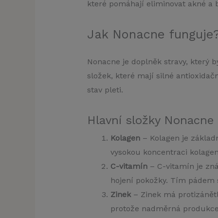
které pomáhají eliminovat akné a 
Jak Nonacne funguje
Nonacne je doplněk stravy, který by
složek, které mají silné antioxidač
stav pleti.
Hlavní složky Nonacne
Kolagen
– Kolagen je základ
vysokou koncentraci kolagen
C-vitamín
– C-vitamín je zn
hojení pokožky. Tím pádem se
Zinek
– Zinek má protizánětl
protože nadměrná produkce