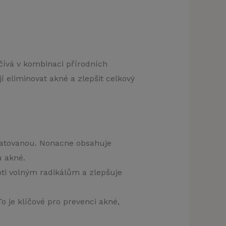
očívá v kombinaci přírodních
jí eliminovat akné a zlepšit celkový
dratovanou. Nonacne obsahuje
u akné.
ti volným radikálům a zlepšuje
 je klíčové pro prevenci akné,