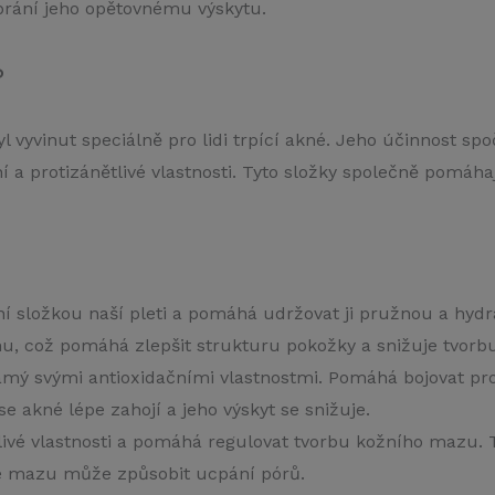
brání jeho opětovnému výskytu.
?
l vyvinut speciálně pro lidi trpící akné. Jeho účinnost sp
ní a protizánětlivé vlastnosti. Tyto složky společně pomáha
ní složkou naší pleti a pomáhá udržovat ji pružnou a hy
u, což pomáhá zlepšit strukturu pokožky a snižuje tvorb
ámý svými antioxidačními vlastnostmi. Pomáhá bojovat pro
 akné lépe zahojí a jeho výskyt se snižuje.
ivé vlastnosti a pomáhá regulovat tvorbu kožního mazu. To
 mazu může způsobit ucpání pórů.