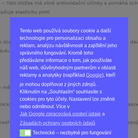
– Tato složka má silné antioxidační účinky a pomáhá o
pšuje elasticitu pleti.
Tento web používá soubory cookie a další
technologie pro personalizaci obsahu a
je doporučeno užívat Nonacne pravidelně. Doporučená dáv
reklam, analýzu návštěvnosti a zajištění jeho
vku a nepřekračovat ji.
správného fungování. Kromě toho
předáváme informace o tom, jak používáte
náš web, důvěryhodným partnerům v oblasti
reklamy a analytiky (například
Google
), kteří
je mohou doplňovat z jiných zdrojů.
 měli zvážit užívání Nonacne, pokud trpíte akné:
Kliknutím na „Souhlasím“ souhlasíte s
cookies pro tyto účely. Nastavení lze změnit
icky testováno a prokázalo svou účinnost v boji proti akn
nebo odmítnout. Více v
Jak Google zpracovává osobní údaje
a
sahuje pouze přírodní složky, což znamená, že není spo
Zásadách ochrany osobních údajů
Technické – nezbytné pro fungování
Technické – nezbytné pro fungování webu