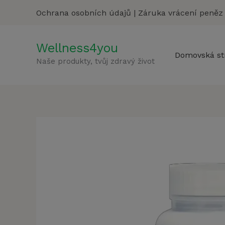
Přeskočit
Ochrana osobních údajů
|
Záruka vrácení peněz
na
obsah
Wellness4you
Domovská st
Naše produkty, tvůj zdravý život