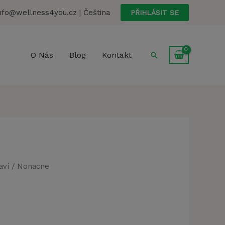
nfo@wellness4you.cz | Čeština
PŘIHLÁSIT SE
Hledat
O Nás
Blog
Kontakt
aví
/ Nonacne