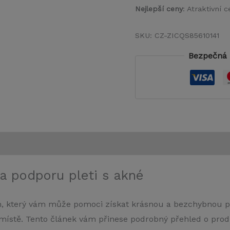
Nejlepší ceny
: Atraktivní
SKU:
CZ-ZICQS85610141
Bezpečná 
a podporu pleti s akné
 který vám může pomoci získat krásnou a bezchybnou ple
m místě. Tento článek vám přinese podrobný přehled o pro