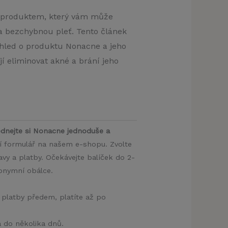
 produktem, který vám může
a bezchybnou pleť. Tento článek
hled o produktu Nonacne a jeho
í eliminovat akné a brání jeho
dnejte si Nonacne jednoduše a
ní formulář na našem e-shopu. Zvolte
y a platby. Očekávejte balíček do 2-
nonymní obálce.
 platby předem, platíte až po
a do několika dnů.