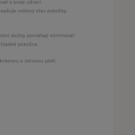
at o svoje zdraví.
epšuje celkový stav pokožky.
klamu
rodní složky pomáhají eliminovat
t)
 hladké pokožce.
krásnou a zdravou pletí.