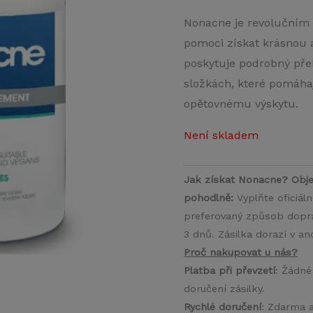
Nonacne je revolučním
pomoci získat krásnou 
poskytuje podrobný pře
složkách, které pomáhaj
opětovnému výskytu.
Není skladem
Jak získat Nonacne? Obje
pohodlně:
Vyplňte oficiál
preferovaný způsob doprav
3 dnů. Zásilka dorazí v a
Proč nakupovat u nás?
Platba při převzetí
: Žádné
doručení zásilky.
Rychlé doručení
: Zdarma 