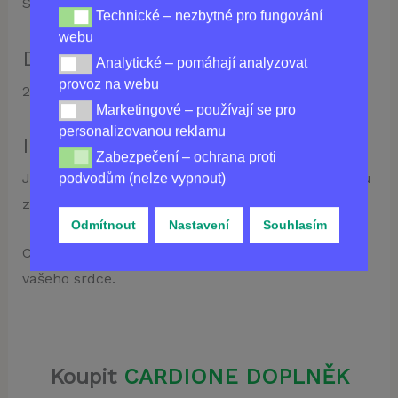
Skladujte na suchém místě při teplotě do 25°C.
Technické – nezbytné pro fungování
Technické – nezbytné pro fungování webu
webu
Doba použitelnosti:
Analytické – pomáhají analyzovat
Analytické – pomáhají analyzovat provoz na webu
provoz na webu
2 roky
Marketingové – používají se pro
Marketingové – používají se pro personalizovanou re
personalizovanou reklamu
Indikace:
Zabezpečení – ochrana proti
Zabezpečení – ochrana proti podvodům (nelze vypnou
Jako biologicky aktivní doplněk stravy pro podporu
podvodům (nelze vypnout)
zdraví kardiovaskulárního systému.
Odmítnout
Nastavení
Souhlasím
Cardione je váš spolehlivý partner v péči o zdraví
vašeho srdce.
Koupit
CARDIONE DOPLNĚK