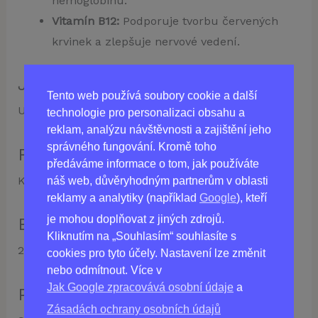
hemoglobinu.
Vitamín B12:
Podporuje tvorbu červených
krvinek a zlepšuje nervové vedení.
Jak používat:
Tento web používá soubory cookie a další
Užívejte 1 kapsli 2krát denně během jídla.
technologie pro personalizaci obsahu a
reklam, analýzu návštěvnosti a zajištění jeho
správného fungování. Kromě toho
Forma:
předáváme informace o tom, jak používáte
Kapsle
náš web, důvěryhodným partnerům v oblasti
reklamy a analytiky (například
Google
), kteří
je mohou doplňovat z jiných zdrojů.
Balení:
Kliknutím na „Souhlasím“ souhlasíte s
20 kapslí v kartonové krabičce.
cookies pro tyto účely. Nastavení lze změnit
nebo odmítnout. Více v
Jak Google zpracovává osobní údaje
a
Podmínky skladování:
Zásadách ochrany osobních údajů