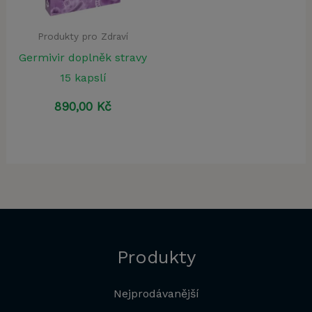
Produkty pro Zdraví
Germivir doplněk stravy
15 kapslí
890,00
Kč
Produkty
Nejprodávanější