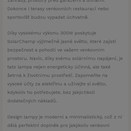
zahrady, prostory před garážemi a dílnami.
Dokonce i terasy venkovních restaurací nebo
sportovišť budou vypadat úchvatně.
Díky vysokému výkonu 300W poskytuje
SolarChamp výjimečně jasné světlo, které zajistí
bezpečnost a pohodlí ve vašem venkovním
prostoru. Navíc, díky svému solárnímu napájení, je
tato lampa nejen energeticky účinná, ale také
šetrná k životnímu prostředí. Zapomeňte na
vysoké účty za elektřinu a užívejte si světlo,
kdykoliv ho potřebujete, bez jakýchkoli
dodatečných nákladů.
Design lampy je moderní a minimalistický, což z ní
dělá perfektní doplněk pro jakýkoliv venkovní