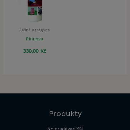
Žádná Kategorie
Rinnova
330,00
Kč
Produkty
Nejprodávanější