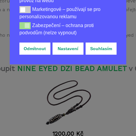
provoz na webu
ozoruhodnou lehkostí. S tímto korálkovým amuletem Devě
Marketingové – používají se pro
naplnit svůj životní cíl! Nepropásněte tuto šanci – přejte
Marketingové – používají se pro personalizovanou re
personalizovanou reklamu
Zabezpečení – ochrana proti
Zabezpečení – ochrana proti podvodům (nelze vypnou
podvodům (nelze vypnout)
ého něco výjimečného s korálkovým amuletem “Nine Eyed 
Odmítnout
Nastavení
Souhlasím
oupit
NINE EYED DZI BEAD AMULET
v 
1200,00
Kč