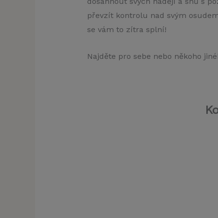
dosáhnout svých nadějí a snů s p
převzít kontrolu nad svým osudem a 
se vám to zítra splní!
Najděte pro sebe nebo někoho jin
K