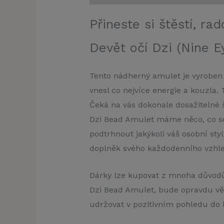
Přineste si štěstí, r
Devět očí Dzi (Nine 
Tento nádherný amulet je vyroben 
vnesl co nejvíce energie a kouzla.
Čeká na vás dokonale dosažitelné št
Dzi Bead Amulet máme něco, co s
podtrhnout jakýkoli váš osobní st
doplněk svého každodenního vzhle
Dárky lze kupovat z mnoha důvodů
Dzi Bead Amulet, bude opravdu věd
udržovat v pozitivním pohledu do 