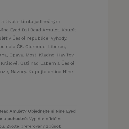
st a život s tímto jedinečným
ine Eyed Dzi Bead Amulet. Koupit
ulet
v České republice. Výhody.
po celé ČR: Olomouc, Liberec,
aha, Opava, Most, Kladno, Havířov,
c Králové, Ústí nad Labem a České
enze, Názory. Kupujte online Nine
Bead Amulet? Objednejte si Nine Eyed
e a pohodlně:
Vyplňte oficiální
u. Zvolte preferovaný způsob