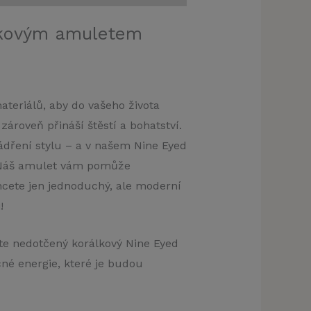
rálkovým amuletem
teriálů, aby do vašeho života
ároveň přináší štěstí a bohatství.
yjádření stylu – a v našem Nine Eyed
 Náš amulet vám pomůže
hcete jen jednoduchý, ale moderní
!
te nedotčený korálkový Nine Eyed
né energie, které je budou