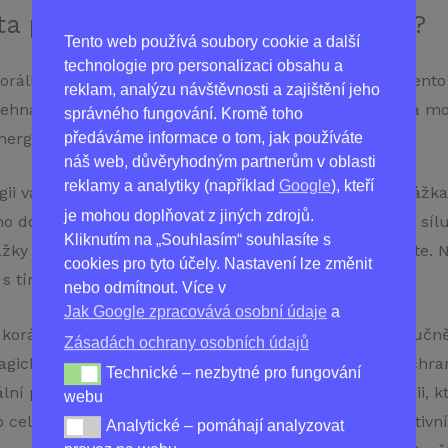
ta přitáhnout prosperitu a úspěch?
Tento web používá soubory cookie a další
technologie pro personalizaci obsahu a
orálkový Nine Eyed Dzi Bead Amulet z naší kolekce! Tento
reklam, analýzu návštěvnosti a zajištění jeho
ehnán opatem tibetského kláštera, takže je posvátný a mocn
správného fungování. Kromě toho
nergiemi a úspěch ve všech oblastech vašeho života.
předáváme informace o tom, jak používáte
náš web, důvěryhodným partnerům v oblasti
reklamy a analytiky (například
Google
), kteří
gii vašich snů a zároveň poskytuje ochranu před překážkam
je mohou doplňovat z jiných zdrojů.
no dosahovali svých cílů, když využívali jeho magickou síl
Kliknutím na „Souhlasím“ souhlasíte s
žky nestály v cestě na štědré cestě za tím, co si přejete. 
cookies pro tyto účely. Nastavení lze změnit
ď s tímto úžasným amuletem!
nebo odmítnout. Více v
Jak Google zpracovává osobní údaje
a
s korálkovým amuletem z naší kolekce. Tento krásný ručn
Zásadách ochrany osobních údajů
ickou moc, která může přinést bohatství, štěstí a ochra
Technické – nezbytné pro fungování
Technické – nezbytné pro fungování webu
ní péčí a důrazem na detail. Vyzařuje pozitivní energii,
webu
Po celém světě se již po staletí používá k vytváření pozit
Analytické – pomáhají analyzovat
Analytické – pomáhají analyzovat provoz na webu