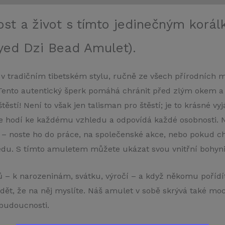
adost a život s tímto jedinečným ko
Eyed Dzi Bead Amulet).
v tradičním tibetském stylu, ručně ze všech přírodních ma
 Tento autentický šperk pomáhá chránit před zlým okem a z
ěstí! Není to však jen talisman pro štěstí; je to krásné v
e hodí ke každému vzhledu a odpovídá každé osobnosti.
yl – noste ho do práce, na společenské akce, nebo pokud c
du. S tímto amuletem můžete ukázat svou vnitřní bohyni
 – k narozeninám, svátku, výročí – a když někomu pořídí
ět, že na něj myslíte. Náš amulet v sobě skrývá také moc
budoucnosti.