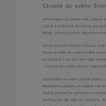
Chcete do svého živo
Nehledejte nic jiného než úžasný k
ručně a precizně vyrobený, byl pož
štěstí, ochranu před negativními e
Tento amulet přivádí k životu ener
tisíce let lidé na celém světě snad
se postará o to, aby vám tyto překá
– chopte se svého osudu hned te
Zažehněte ve svém životě radost 
tibetským opatem. A údajně má mag
Každý amulet je vyroben s maximál
bariéry, jež vás dělí od úspěchu. 