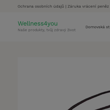
Přeskočit
Ochrana osobních údajů
|
Záruka vrácení peněz
na
obsah
Wellness4you
Domovská st
Naše produkty, tvůj zdravý život