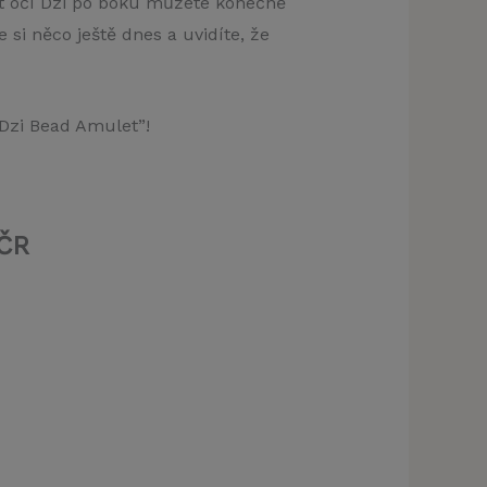
t očí Dzi po boku můžete konečně
 si něco ještě dnes a uvidíte, že
klamu
t)
Dzi Bead Amulet”!
ČR