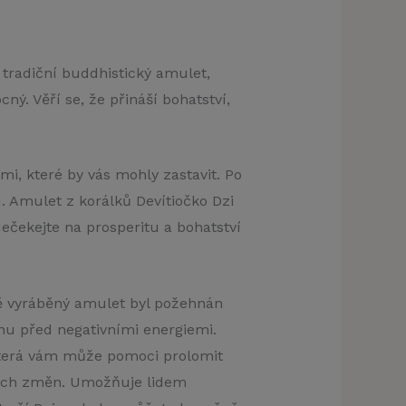
 tradiční buddhistický amulet,
ý. Věří se, že přináší bohatství,
i, které by vás mohly zastavit. Po
u. Amulet z korálků Devítiočko Dzi
Nečekejte na prosperitu a bohatství
ě vyráběný amulet byl požehnán
nu před negativními energiemi.
 která vám může pomoci prolomit
ivních změn. Umožňuje lidem