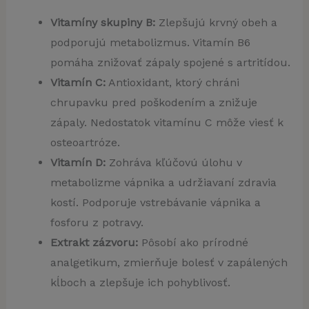
Vitamíny skupiny B:
Zlepšujú krvný obeh a
podporujú metabolizmus. Vitamín B6
pomáha znižovať zápaly spojené s artritídou.
Vitamín C:
Antioxidant, ktorý chráni
chrupavku pred poškodením a znižuje
zápaly. Nedostatok vitamínu C môže viesť k
osteoartróze.
Vitamín D:
Zohráva kľúčovú úlohu v
metabolizme vápnika a udržiavaní zdravia
kostí. Podporuje vstrebávanie vápnika a
fosforu z potravy.
Extrakt zázvoru:
Pôsobí ako prírodné
analgetikum, zmierňuje bolesť v zapálených
kĺboch a zlepšuje ich pohyblivosť.