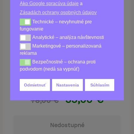
Ako Google spracúva údaje
a
Zásadách ochrany osobných údajov
Technické – nevyhnutné pre
Technické – nevyhnutné pre fungovanie
Kúpiť
UltraVix
fungovanie
Analytické – analýza návštevnosti
Analytické – analýza návštevnosti
Marketingové – personalizovaná
Marketingové – personalizovaná reklama
reklama
Bezpečnostné – ochrana proti
Bezpečnostné – ochrana proti podvodom (nedá sa vy
podvodom (nedá sa vypnúť)
Odmietnuť
Nastavenia
Súhlasím
39,00
€
78,00
€
Nedostupné