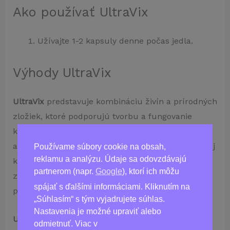
Ako používať UltraVix
Užívajte 1-2 kapsuly denne počas jedla.
Výhody UltraVix
UltraVix
predstavuje kombináciu živín a prírodných
zložiek, ktoré podporujú tvorbu a fungovanie
kĺbového tkaniva. Vďaka obsahu vitamínu C, zinku
a vitamínov skupiny B prispieva k udržaniu zdravej
Používame súbory cookie na obsah,
reklamu a analýzu. Údaje sa odovzdávajú
kĺbovej reakcie na každodenný stres. Prírodné
partnerom (napr.
Google
), ktorí ich môžu
zložky zároveň pomáhajú neutralizovať zápalové
spájať s ďalšími informáciami. Kliknutím na
procesy, ktoré spôsobujú bolesť.
„Súhlasím“ s tým vyjadrujete súhlas.
Nastavenia je možné upraviť alebo
UltraVix
– prínos pre chrbát a kĺby.
odmietnuť. Viac v