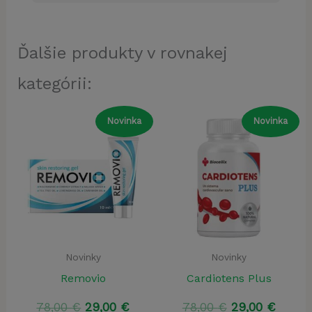
Ďalšie produkty v rovnakej
kategórii:
Novinka
Novinka
Novinky
Novinky
Removio
Cardiotens Plus
Pôvodná
Aktuálna
Pôvodná
Aktuá
78,00
€
29,00
€
78,00
€
29,00
€