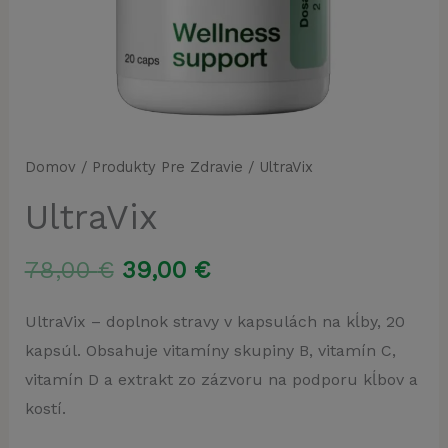
Domov
/
Produkty Pre Zdravie
/ UltraVix
UltraVix
Pôvodná
Aktuálna
78,00
€
39,00
€
cena
cena
UltraVix – doplnok stravy v kapsulách na kĺby, 20
kapsúl. Obsahuje vitamíny skupiny B, vitamín C,
bola:
je:
vitamín D a extrakt zo zázvoru na podporu kĺbov a
78,00 €.
39,00 €.
kostí.