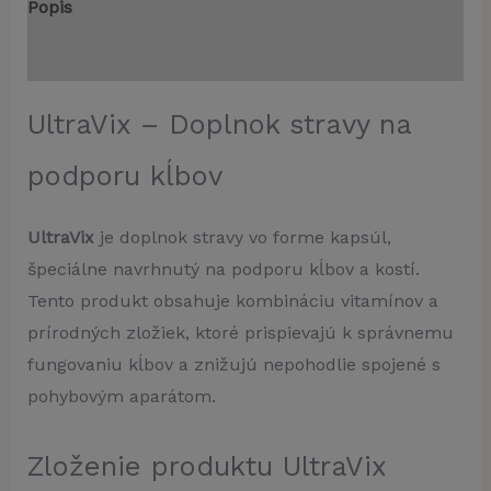
Popis
Recenzie (0)
UltraVix – Doplnok stravy na
podporu kĺbov
UltraVix
je doplnok stravy vo forme kapsúl,
špeciálne navrhnutý na podporu kĺbov a kostí.
Tento produkt obsahuje kombináciu vitamínov a
prírodných zložiek, ktoré prispievajú k správnemu
fungovaniu kĺbov a znižujú nepohodlie spojené s
pohybovým aparátom.
Zloženie produktu UltraVix